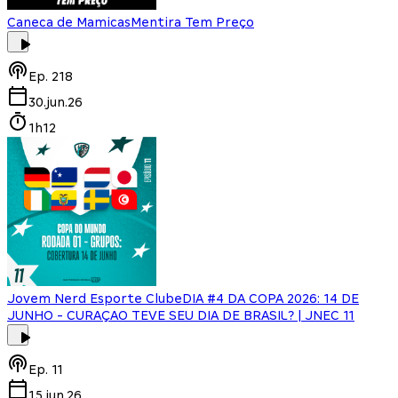
Caneca de Mamicas
Mentira Tem Preço
Ep.
218
30.jun.26
1h12
Jovem Nerd Esporte Clube
DIA #4 DA COPA 2026: 14 DE
JUNHO - CURAÇAO TEVE SEU DIA DE BRASIL? | JNEC 11
Ep.
11
15.jun.26