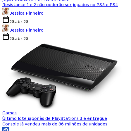
Resistance 1 e 2 não poderão ser jogados no PS5 e PS4
Jessica Pinheiro
25.abr.25
Jessica Pinheiro
25.abr.25
Games
Último lote japonês de PlayStations 3 é entregue
Console já vendeu mais de 86 milhões de unidades