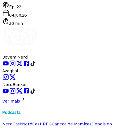
Ep.
22
04.jun.26
36 min
Jovem Nerd
Azaghal
NerdBunker
Ver mais
Podcasts
NerdCast
NerdCast RPG
Caneca de Mamicas
Depois do