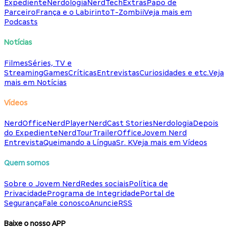
Expediente
Nerdologia
NerdTech
Extras
Papo de
Parceiro
França e o Labirinto
T-Zombii
Veja mais em
Podcasts
Notícias
Filmes
Séries, TV e
Streaming
Games
Críticas
Entrevistas
Curiosidades e etc.
Veja
mais em Notícias
Vídeos
NerdOffice
NerdPlayer
NerdCast Stories
Nerdologia
Depois
do Expediente
NerdTour
TrailerOffice
Jovem Nerd
Entrevista
Queimando a Língua
Sr. K
Veja mais em Vídeos
Quem somos
Sobre o Jovem Nerd
Redes sociais
Política de
Privacidade
Programa de Integridade
Portal de
Segurança
Fale conosco
Anuncie
RSS
Baixe o nosso APP