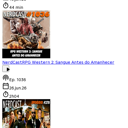
44 min
NerdCast
RPG Western 2: Sangue Antes do Amanhecer
Ep.
1036
26.jun.26
2h04