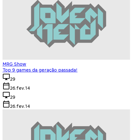
MRG Show
Top 9 games da geração passada!
29
26.fev.14
29
26.fev.14