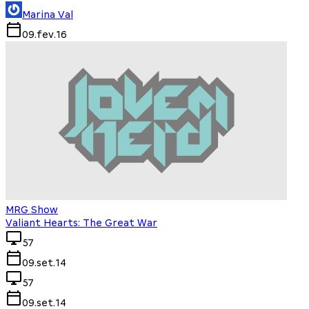
Marina Val
09.fev.16
MRG Show
Valiant Hearts: The Great War
57
09.set.14
57
09.set.14