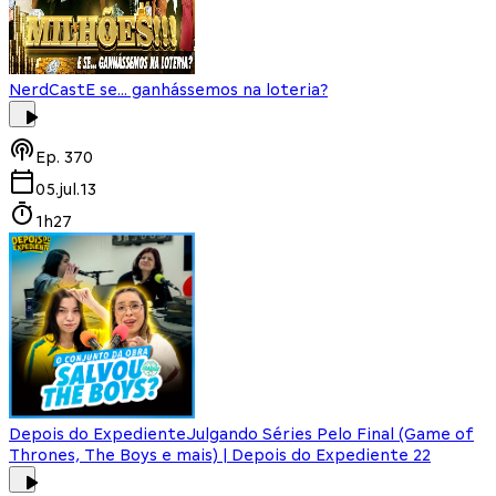
NerdCast
E se... ganhássemos na loteria?
Ep.
370
05.jul.13
1h27
Depois do Expediente
Julgando Séries Pelo Final (Game of
Thrones, The Boys e mais) | Depois do Expediente 22