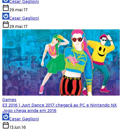
Cesar Gaglioni
29.mai.17
Cesar Gaglioni
29.mai.17
Games
E3 2016 | Just Dance 2017 chegará ao PC e Nintendo NX
Jogo chega ainda em 2016
Cesar Gaglioni
13.jun.16