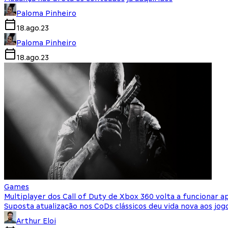
Paloma Pinheiro
18.ago.23
Paloma Pinheiro
18.ago.23
Games
Multiplayer dos Call of Duty de Xbox 360 volta a funcionar 
Suposta atualização nos CoDs clássicos deu vida nova aos jo
Arthur Eloi