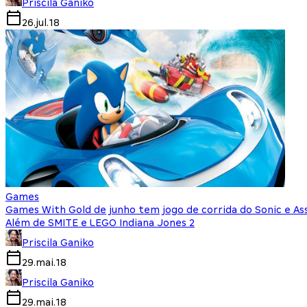
Priscila Ganiko
26.jul.18
Games
Games With Gold de junho tem jogo de corrida do Sonic e Ass
Além de SMITE e LEGO Indiana Jones 2
Priscila Ganiko
29.mai.18
Priscila Ganiko
29.mai.18