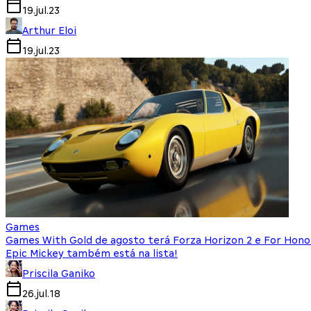
19.jul.23
Arthur Eloi
19.jul.23
Games
Games With Gold de agosto terá Forza Horizon 2 e For Hono
Epic Mickey também está na lista!
Priscila Ganiko
26.jul.18