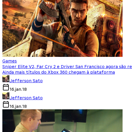
Games
Sniper Elite V2, Far Cry 2 e Driver San Francisco agora são
Ainda mais títulos do Xbox 360 chegam à plataforma
Jefferson Sato
16.jan.18
Jefferson Sato
16.jan.18