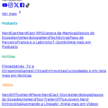
Ver mais
Podcasts
NerdCast
NerdCast RPG
Caneca de Mamicas
Depois do
Expediente
Nerdologia
NerdTech
Extras
Papo de
Parceiro
França e o Labirinto
T-Zombii
Veja mais em
Podcasts
Notícias
Filmes
Séries, TV e
Streaming
Games
Críticas
Entrevistas
Curiosidades e etc.
Veja
mais em Notícias
Vídeos
NerdOffice
NerdPlayer
NerdCast Stories
Nerdologia
Depois
do Expediente
NerdTour
TrailerOffice
Jovem Nerd
Entrevista
Queimando a Língua
Sr. K
Veja mais em Vídeos