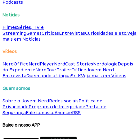
Podcasts
Notícias
Filmes
Séries, TV e
Streaming
Games
Críticas
Entrevistas
Curiosidades e etc.
Veja
mais em Notícias
Vídeos
NerdOffice
NerdPlayer
NerdCast Stories
Nerdologia
Depois
do Expediente
NerdTour
TrailerOffice
Jovem Nerd
Entrevista
Queimando a Língua
Sr. K
Veja mais em Vídeos
Quem somos
Sobre o Jovem Nerd
Redes sociais
Política de
Privacidade
Programa de Integridade
Portal de
Segurança
Fale conosco
Anuncie
RSS
Baixe o nosso APP