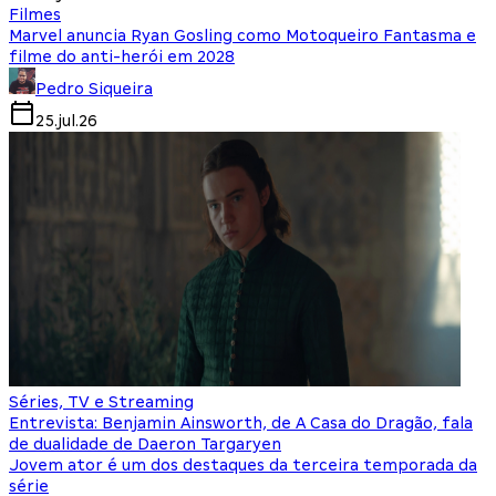
Filmes
Marvel anuncia Ryan Gosling como Motoqueiro Fantasma e
filme do anti-herói em 2028
Pedro Siqueira
25.jul.26
Séries, TV e Streaming
Entrevista: Benjamin Ainsworth, de A Casa do Dragão, fala
de dualidade de Daeron Targaryen
Jovem ator é um dos destaques da terceira temporada da
série