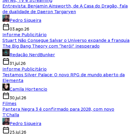
Séries, TV e Streaming
Entrevista: Benjamin Ainsworth, de A Casa do Dragão, fala
de dualidade de Daeron Targaryen
Pedro Siqueira
03.ago.26
Informe Publicitário
Stuart Não Consegue Salvar o Universo expande a franquia
The Big Bang Theory com “herói” inesperado
Redação NerdBunker
31.jul.26
Informe Publicitário
Testamos Silver Palace: O novo RPG de mundo aberto da
Elementa
Camila Hortencio
30.jul.26
Filmes
Pantera Negra 3 é confirmado para 2028, com novo
T'Challa
Pedro Siqueira
25.jul.26