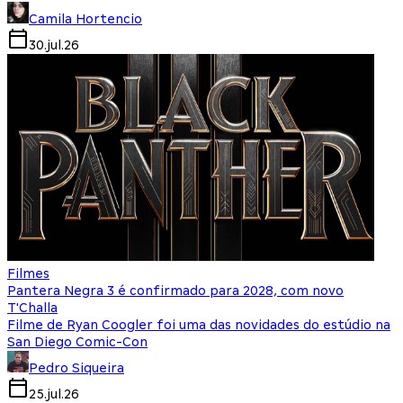
Camila Hortencio
30.jul.26
Filmes
Pantera Negra 3 é confirmado para 2028, com novo
T'Challa
Filme de Ryan Coogler foi uma das novidades do estúdio na
San Diego Comic-Con
Pedro Siqueira
25.jul.26