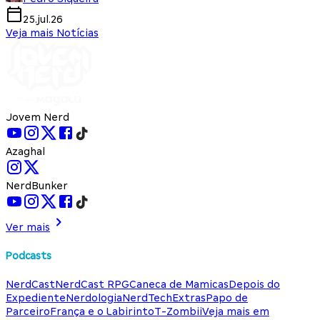
25.jul.26
Veja mais Notícias
Jovem Nerd
Azaghal
NerdBunker
Ver mais
Podcasts
NerdCast
NerdCast RPG
Caneca de Mamicas
Depois do
Expediente
Nerdologia
NerdTech
Extras
Papo de
Parceiro
França e o Labirinto
T-Zombii
Veja mais em