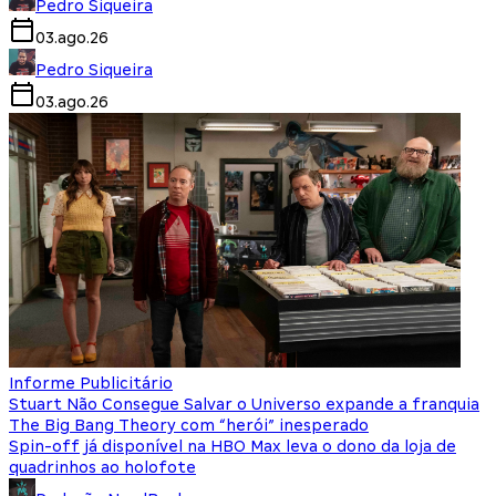
Pedro Siqueira
03.ago.26
Pedro Siqueira
03.ago.26
Informe Publicitário
Stuart Não Consegue Salvar o Universo expande a franquia
The Big Bang Theory com “herói” inesperado
Spin-off já disponível na HBO Max leva o dono da loja de
quadrinhos ao holofote