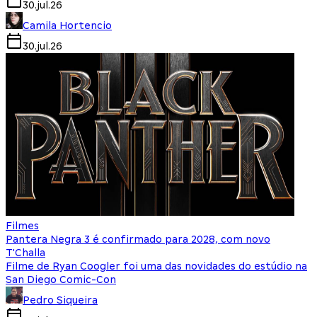
30.jul.26
Camila Hortencio
30.jul.26
Filmes
Pantera Negra 3 é confirmado para 2028, com novo
T'Challa
Filme de Ryan Coogler foi uma das novidades do estúdio na
San Diego Comic-Con
Pedro Siqueira