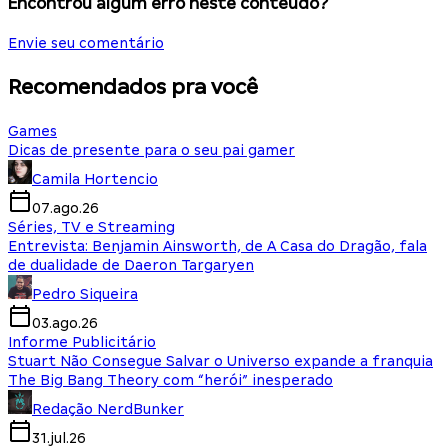
Encontrou algum erro neste conteúdo?
Envie seu comentário
Recomendados pra você
Games
Dicas de presente para o seu pai gamer
Camila Hortencio
07.ago.26
Séries, TV e Streaming
Entrevista: Benjamin Ainsworth, de A Casa do Dragão, fala
de dualidade de Daeron Targaryen
Pedro Siqueira
03.ago.26
Informe Publicitário
Stuart Não Consegue Salvar o Universo expande a franquia
The Big Bang Theory com “herói” inesperado
Redação NerdBunker
31.jul.26