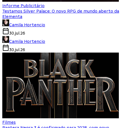
Informe Publicitário
Testamos Silver Palace: O novo RPG de mundo aberto da
Elementa
Camila Hortencio
30.jul.26
Camila Hortencio
30.jul.26
Filmes
Pantera Negra 3 é confirmado para 2028, com novo