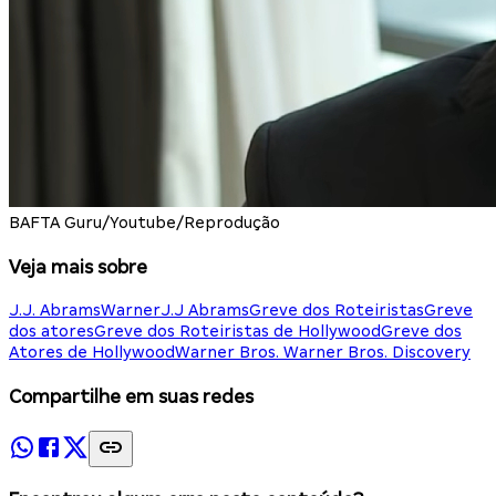
BAFTA Guru/Youtube/Reprodução
Veja mais sobre
J.J. Abrams
Warner
J.J Abrams
Greve dos Roteiristas
Greve
dos atores
Greve dos Roteiristas de Hollywood
Greve dos
Atores de Hollywood
Warner Bros. Warner Bros. Discovery
Compartilhe em suas redes