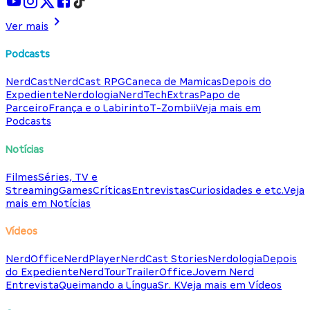
Ver mais
Podcasts
NerdCast
NerdCast RPG
Caneca de Mamicas
Depois do
Expediente
Nerdologia
NerdTech
Extras
Papo de
Parceiro
França e o Labirinto
T-Zombii
Veja mais em
Podcasts
Notícias
Filmes
Séries, TV e
Streaming
Games
Críticas
Entrevistas
Curiosidades e etc.
Veja
mais em Notícias
Vídeos
NerdOffice
NerdPlayer
NerdCast Stories
Nerdologia
Depois
do Expediente
NerdTour
TrailerOffice
Jovem Nerd
Entrevista
Queimando a Língua
Sr. K
Veja mais em Vídeos