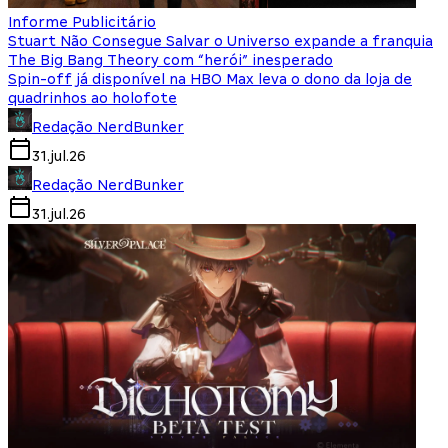
Informe Publicitário
Stuart Não Consegue Salvar o Universo expande a franquia
The Big Bang Theory com “herói” inesperado
Spin-off já disponível na HBO Max leva o dono da loja de
quadrinhos ao holofote
Redação NerdBunker
31.jul.26
Redação NerdBunker
31.jul.26