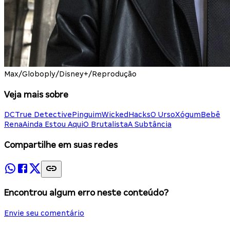
Max/Globoply/Disney+/Reprodução
Veja mais sobre
DC
True Detective
Pinguim
Wicked
Hacks
O Urso
Xógum
Bebê
Rena
Ainda Estou Aqui
O Brutalista
A Subtância
Compartilhe em suas redes
Encontrou algum erro neste conteúdo?
Envie seu comentário