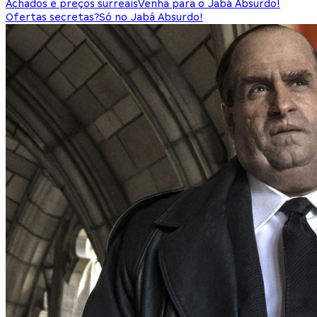
Achados e preços surreais
Venha para o Jabá Absurdo!
Ofertas secretas?
Só no Jabá Absurdo!