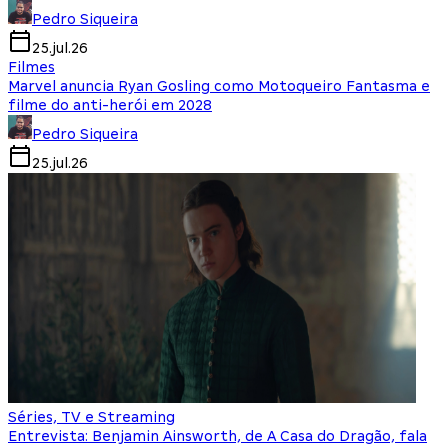
Pedro Siqueira
25.jul.26
Filmes
Marvel anuncia Ryan Gosling como Motoqueiro Fantasma e
filme do anti-herói em 2028
Pedro Siqueira
25.jul.26
Séries, TV e Streaming
Entrevista: Benjamin Ainsworth, de A Casa do Dragão, fala