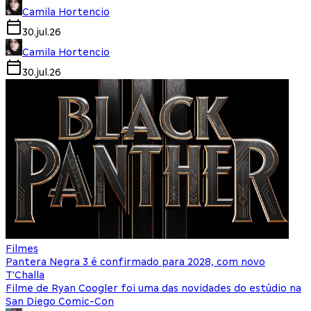
Camila Hortencio
30.jul.26
Camila Hortencio
30.jul.26
Filmes
Pantera Negra 3 é confirmado para 2028, com novo
T'Challa
Filme de Ryan Coogler foi uma das novidades do estúdio na
San Diego Comic-Con