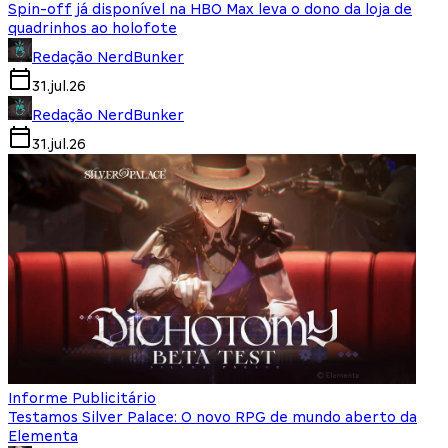
Spin-off já disponível na HBO Max leva o dono da loja de
quadrinhos ao holofote
Redação NerdBunker
31.jul.26
Redação NerdBunker
31.jul.26
Informe Publicitário
Testamos Silver Palace: O novo RPG de mundo aberto da
Elementa