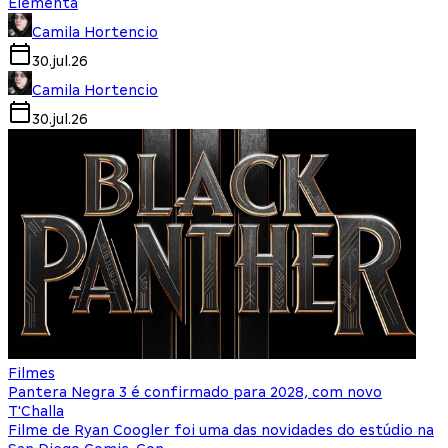
Elementa
Camila Hortencio
30.jul.26
Camila Hortencio
30.jul.26
Filmes
Pantera Negra 3 é confirmado para 2028, com novo
T'Challa
Filme de Ryan Coogler foi uma das novidades do estúdio na