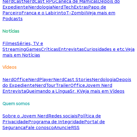
NerdCast
NerdCast RPG
Caneca de Mamicas
Depois do
Expediente
Nerdologia
NerdTech
Extras
Papo de
Parceiro
França e o Labirinto
T-Zombii
Veja mais em
Podcasts
Notícias
Filmes
Séries, TV e
Streaming
Games
Críticas
Entrevistas
Curiosidades e etc.
Veja
mais em Notícias
Vídeos
NerdOffice
NerdPlayer
NerdCast Stories
Nerdologia
Depois
do Expediente
NerdTour
TrailerOffice
Jovem Nerd
Entrevista
Queimando a Língua
Sr. K
Veja mais em Vídeos
Quem somos
Sobre o Jovem Nerd
Redes sociais
Política de
Privacidade
Programa de Integridade
Portal de
Segurança
Fale conosco
Anuncie
RSS