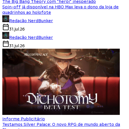
The Big Bang Theory com “herói” inesperado
Spin-off já disponível na HBO Max leva o dono da loja de
quadrinhos ao holofote
Redação NerdBunker
31.jul.26
Redação NerdBunker
31.jul.26
Informe Publicitário
Testamos Silver Palace: O novo RPG de mundo aberto da