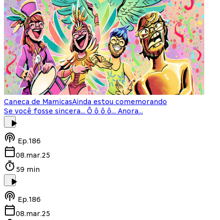
Caneca de Mamicas
Ainda estou comemorando
Se você fosse sincera… Ô ô ô ô… Anora…
Ep.
186
08.mar.25
59 min
Ep.
186
08.mar.25