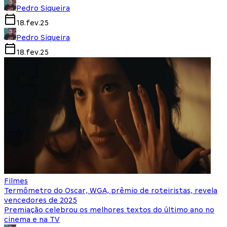
Pedro Siqueira
18.fev.25
Pedro Siqueira
18.fev.25
Filmes
Termômetro do Oscar, WGA, prêmio de roteiristas, revela
vencedores de 2025
Premiação celebrou os melhores textos do último ano no
cinema e na TV