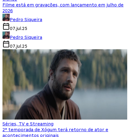
Filme está em gravações, com lançamento em julho de
2026
Pedro Siqueira
07.jul.25
Pedro Siqueira
07.jul.25
Séries, TV e Streaming
2ª temporada de Xógum terá retorno de ator e
acontecimentos originais