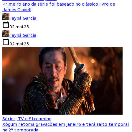
Primeiro ano da série foi baseado no clássico livro de
James Clavell
Tayná Garcia
02.mai.25
Tayná Garcia
02.mai.25
Séries, TV e Streaming
Xógum retoma gravações em janeiro e terá salto temporal
na 2ª temporada