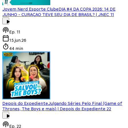
Jovem Nerd Esporte Clube
DIA #4 DA COPA 2026: 14 DE
JUNHO - CURAÇAO TEVE SEU DIA DE BRASIL? | JNEC 11
Ep.
11
15.jun.26
44 min
Depois do Expediente
Julgando Séries Pelo Final (Game of
Thrones, The Boys e mais) | Depois do Expediente 22
Ep.
22