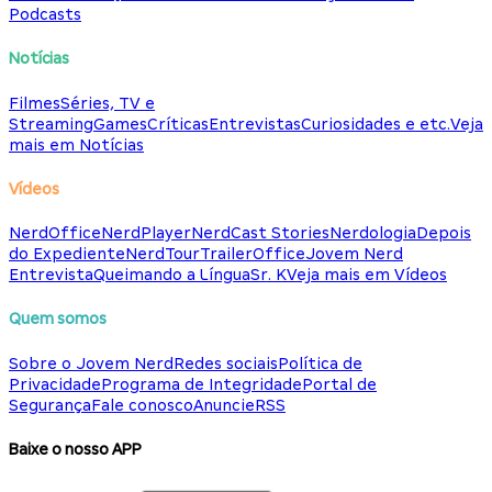
Podcasts
Notícias
Filmes
Séries, TV e
Streaming
Games
Críticas
Entrevistas
Curiosidades e etc.
Veja
mais em Notícias
Vídeos
NerdOffice
NerdPlayer
NerdCast Stories
Nerdologia
Depois
do Expediente
NerdTour
TrailerOffice
Jovem Nerd
Entrevista
Queimando a Língua
Sr. K
Veja mais em Vídeos
Quem somos
Sobre o Jovem Nerd
Redes sociais
Política de
Privacidade
Programa de Integridade
Portal de
Segurança
Fale conosco
Anuncie
RSS
Baixe o nosso APP