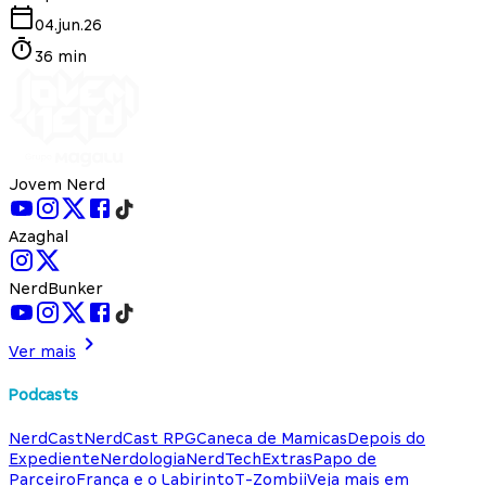
04.jun.26
36 min
Jovem Nerd
Azaghal
NerdBunker
Ver mais
Podcasts
NerdCast
NerdCast RPG
Caneca de Mamicas
Depois do
Expediente
Nerdologia
NerdTech
Extras
Papo de
Parceiro
França e o Labirinto
T-Zombii
Veja mais em