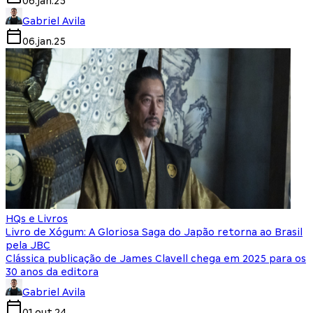
06.jan.25
Gabriel Avila
06.jan.25
HQs e Livros
Livro de Xógum: A Gloriosa Saga do Japão retorna ao Brasil
pela JBC
Clássica publicação de James Clavell chega em 2025 para os
30 anos da editora
Gabriel Avila
01.out.24