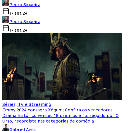
Pedro Siqueira
17.set.24
Pedro Siqueira
17.set.24
Séries, TV e Streaming
Emmy 2024 consagra Xógum; Confira os vencedores
Drama histórico venceu 18 prêmios e foi seguido por O
Urso, recordista nas categorias de comédia
Gabriel Avila