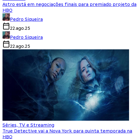
Astro está em negociações finais para premiado projeto da
HBO
Pedro Siqueira
22.ago.25
Pedro Siqueira
22.ago.25
Séries, TV e Streaming
True Detective vai a Nova York para quinta temporada na
HBO