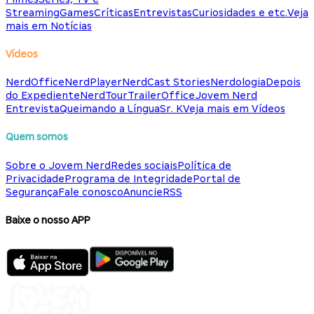
Streaming
Games
Críticas
Entrevistas
Curiosidades e etc.
Veja
mais em Notícias
Vídeos
NerdOffice
NerdPlayer
NerdCast Stories
Nerdologia
Depois
do Expediente
NerdTour
TrailerOffice
Jovem Nerd
Entrevista
Queimando a Língua
Sr. K
Veja mais em Vídeos
Quem somos
Sobre o Jovem Nerd
Redes sociais
Política de
Privacidade
Programa de Integridade
Portal de
Segurança
Fale conosco
Anuncie
RSS
Baixe o nosso APP