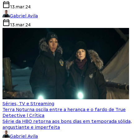
13.mar.24
Gabriel Avila
13.mar.24
Séries, TV e Streaming
Terra Noturna oscila entre a herança e o fardo de True
Detective | Crítica
Série da HBO retorna aos bons dias em temporada sólida,
angustiante e imperfeita
Gabriel Avila