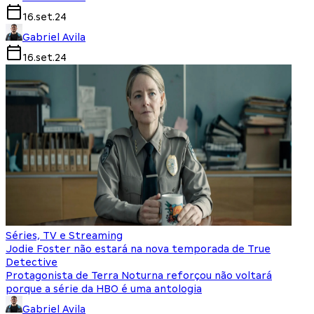
16.set.24
Gabriel Avila
16.set.24
Séries, TV e Streaming
Jodie Foster não estará na nova temporada de True
Detective
Protagonista de Terra Noturna reforçou não voltará
porque a série da HBO é uma antologia
Gabriel Avila