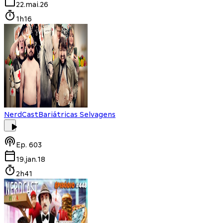
22.mai.26
1h16
NerdCast
Bariátricas Selvagens
Ep.
603
19.jan.18
2h41