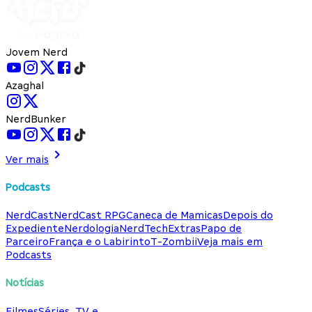
Jovem Nerd
Azaghal
NerdBunker
Ver mais
Podcasts
NerdCast
NerdCast RPG
Caneca de Mamicas
Depois do
Expediente
Nerdologia
NerdTech
Extras
Papo de
Parceiro
França e o Labirinto
T-Zombii
Veja mais em
Podcasts
Notícias
Filmes
Séries, TV e