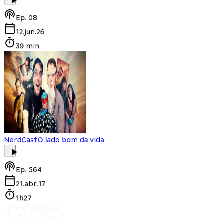
Ep.
08
12.jun.26
39 min
NerdCast
O lado bom da vida
Ep.
564
21.abr.17
1h27