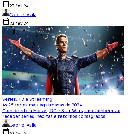
23.fev.24
Gabriel Avila
23.fev.24
Séries, TV e Streaming
As 25 séries mais aguardadas de 2024
Com direito a Marvel, DC e Star Wars, ano também vai
receber séries inéditas e retornos consagrados
Gabriel Avila
22.fev.24