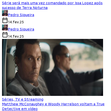
Série será mais uma vez comandado por Issa Lopez após
sucesso de Terra Noturna
Pedro Siqueira
14.fev.25
Pedro Siqueira
14.fev.25
Séries, TV e Streaming
Matthew McConaughey e Woody Harrelson voltam a True
Detective em vídeo