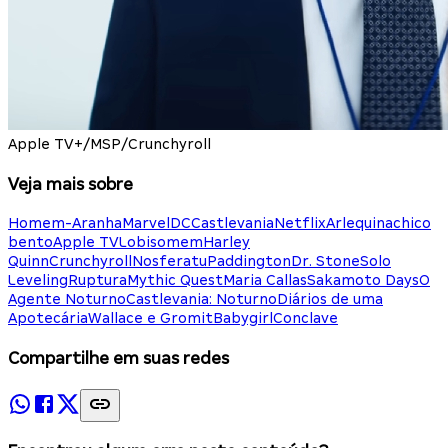
Apple TV+/MSP/Crunchyroll
Veja mais sobre
Homem-Aranha
Marvel
DC
Castlevania
Netflix
Arlequina
chico
bento
Apple TV
Lobisomem
Harley
Quinn
Crunchyroll
Nosferatu
Paddington
Dr. Stone
Solo
Leveling
Ruptura
Mythic Quest
Maria Callas
Sakamoto Days
O
Agente Noturno
Castlevania: Noturno
Diários de uma
Apotecária
Wallace e Gromit
Babygirl
Conclave
Compartilhe em suas redes