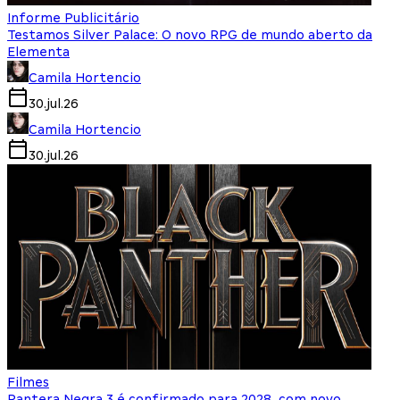
Informe Publicitário
Testamos Silver Palace: O novo RPG de mundo aberto da
Elementa
Camila Hortencio
30.jul.26
Camila Hortencio
30.jul.26
Filmes
Pantera Negra 3 é confirmado para 2028, com novo