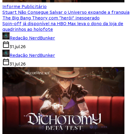
Informe Publicitário
Stuart Não Consegue Salvar o Universo expande a franquia
The Big Bang Theory com “herói” inesperado
Spin-off já disponível na HBO Max leva o dono da loja de
quadrinhos ao holofote
Redação NerdBunker
31.jul.26
Redação NerdBunker
31.jul.26