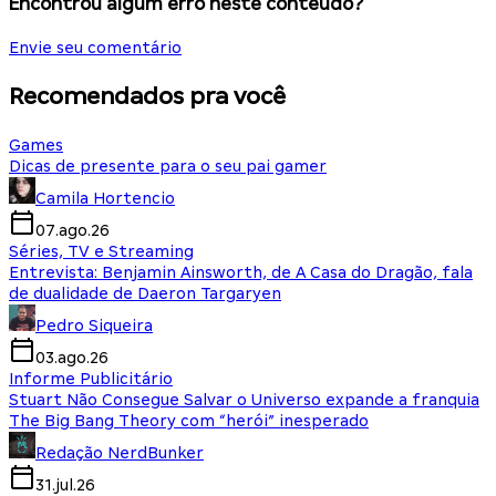
Encontrou algum erro neste conteúdo?
Envie seu comentário
Recomendados pra você
Games
Dicas de presente para o seu pai gamer
Camila Hortencio
07.ago.26
Séries, TV e Streaming
Entrevista: Benjamin Ainsworth, de A Casa do Dragão, fala
de dualidade de Daeron Targaryen
Pedro Siqueira
03.ago.26
Informe Publicitário
Stuart Não Consegue Salvar o Universo expande a franquia
The Big Bang Theory com “herói” inesperado
Redação NerdBunker
31.jul.26