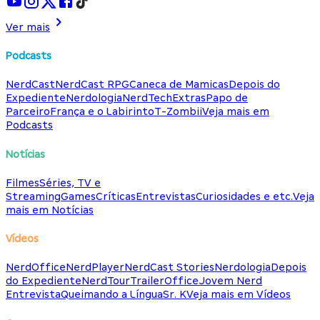
Ver mais
Podcasts
NerdCast
NerdCast RPG
Caneca de Mamicas
Depois do
Expediente
Nerdologia
NerdTech
Extras
Papo de
Parceiro
França e o Labirinto
T-Zombii
Veja mais em
Podcasts
Notícias
Filmes
Séries, TV e
Streaming
Games
Críticas
Entrevistas
Curiosidades e etc.
Veja
mais em Notícias
Vídeos
NerdOffice
NerdPlayer
NerdCast Stories
Nerdologia
Depois
do Expediente
NerdTour
TrailerOffice
Jovem Nerd
Entrevista
Queimando a Língua
Sr. K
Veja mais em Vídeos