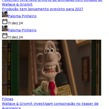
Wallace & Gromit
Produção tem lançamento previsto para 2027
Paloma Pinheiro
11.dez.24
Paloma Pinheiro
11.dez.24
Filmes
Wallace & Gromit investigam conspiração no teaser de
Avengança