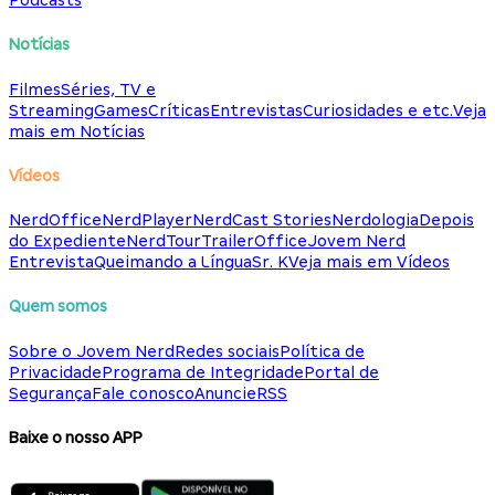
Podcasts
Notícias
Filmes
Séries, TV e
Streaming
Games
Críticas
Entrevistas
Curiosidades e etc.
Veja
mais em Notícias
Vídeos
NerdOffice
NerdPlayer
NerdCast Stories
Nerdologia
Depois
do Expediente
NerdTour
TrailerOffice
Jovem Nerd
Entrevista
Queimando a Língua
Sr. K
Veja mais em Vídeos
Quem somos
Sobre o Jovem Nerd
Redes sociais
Política de
Privacidade
Programa de Integridade
Portal de
Segurança
Fale conosco
Anuncie
RSS
Baixe o nosso APP