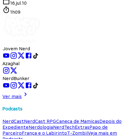
16.jul.10
1h09
Jovem Nerd
Azaghal
NerdBunker
Ver mais
Podcasts
NerdCast
NerdCast RPG
Caneca de Mamicas
Depois do
Expediente
Nerdologia
NerdTech
Extras
Papo de
Parceiro
França e o Labirinto
T-Zombii
Veja mais em