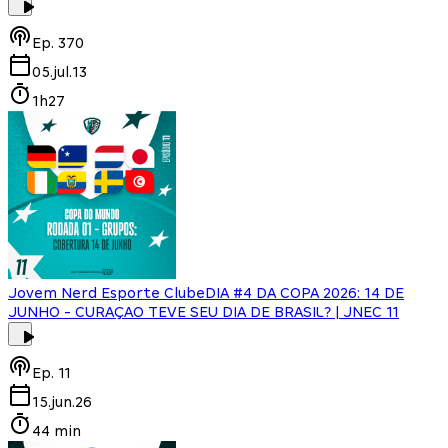
Ep.
370
05.jul.13
1h27
Jovem Nerd Esporte Clube
DIA #4 DA COPA 2026: 14 DE
JUNHO - CURAÇAO TEVE SEU DIA DE BRASIL? | JNEC 11
Ep.
11
15.jun.26
44 min