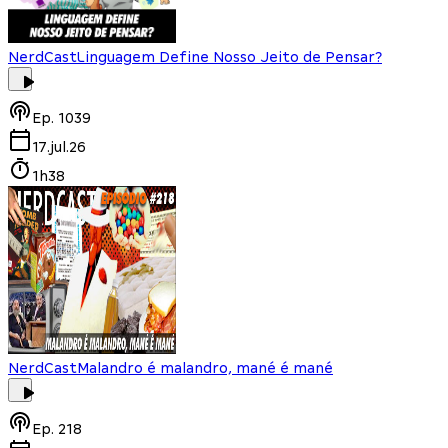
NerdCast
Linguagem Define Nosso Jeito de Pensar?
Ep.
1039
17.jul.26
1h38
NerdCast
Malandro é malandro, mané é mané
Ep.
218