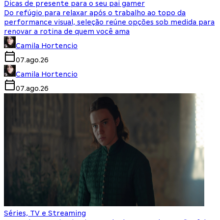
Dicas de presente para o seu pai gamer
Do refúgio para relaxar após o trabalho ao topo da
performance visual, seleção reúne opções sob medida para
renovar a rotina de quem você ama
Camila Hortencio
07.ago.26
Camila Hortencio
07.ago.26
Séries, TV e Streaming