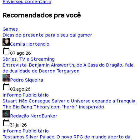
Envie seu comentário
Recomendados pra você
Games
Dicas de presente para o seu pai gamer
Camila Hortencio
07.ago.26
Séries, TV e Streaming
Entrevista: Benjamin Ainsworth, de A Casa do Dragão, fala
de dualidade de Daeron Targaryen
Pedro Siqueira
03.ago.26
Informe Publicitário
Stuart Não Consegue Salvar o Universo expande a franquia
The Big Bang Theory com “herói” inesperado
Redação NerdBunker
31.jul.26
Informe Publicitário
Testamos Silver Palace: O novo RPG de mundo aberto da