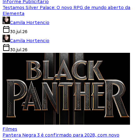
Informe Publicitário
Testamos Silver Palace: O novo RPG de mundo aberto da
Elementa
Camila Hortencio
30.jul.26
Camila Hortencio
30.jul.26
Filmes
Pantera Negra 3 é confirmado para 2028, com novo