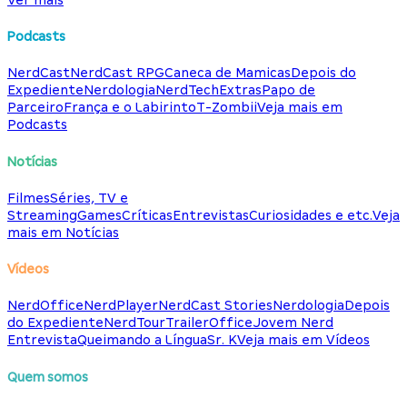
Podcasts
NerdCast
NerdCast RPG
Caneca de Mamicas
Depois do
Expediente
Nerdologia
NerdTech
Extras
Papo de
Parceiro
França e o Labirinto
T-Zombii
Veja mais em
Podcasts
Notícias
Filmes
Séries, TV e
Streaming
Games
Críticas
Entrevistas
Curiosidades e etc.
Veja
mais em Notícias
Vídeos
NerdOffice
NerdPlayer
NerdCast Stories
Nerdologia
Depois
do Expediente
NerdTour
TrailerOffice
Jovem Nerd
Entrevista
Queimando a Língua
Sr. K
Veja mais em Vídeos
Quem somos