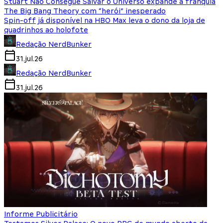
Stuart Não Consegue Salvar o Universo expande a franquia
The Big Bang Theory com “herói” inesperado
Spin-off já disponível na HBO Max leva o dono da loja de
quadrinhos ao holofote
Redação NerdBunker
31.jul.26
Redação NerdBunker
31.jul.26
Informe Publicitário