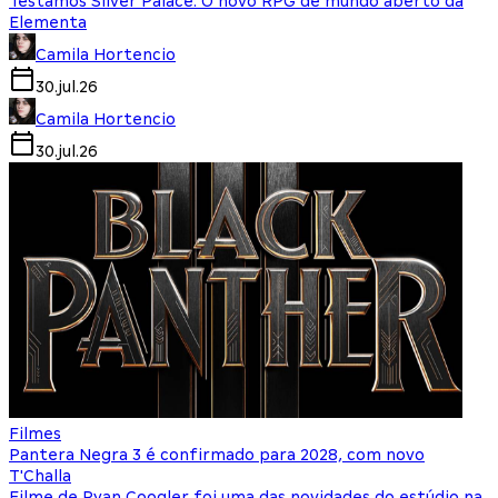
Testamos Silver Palace: O novo RPG de mundo aberto da
Elementa
Camila Hortencio
30.jul.26
Camila Hortencio
30.jul.26
Filmes
Pantera Negra 3 é confirmado para 2028, com novo
T'Challa
Filme de Ryan Coogler foi uma das novidades do estúdio na