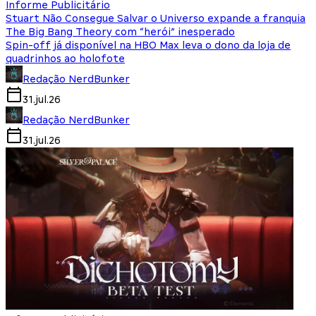
Informe Publicitário
Stuart Não Consegue Salvar o Universo expande a franquia
The Big Bang Theory com “herói” inesperado
Spin-off já disponível na HBO Max leva o dono da loja de
quadrinhos ao holofote
Redação NerdBunker
31.jul.26
Redação NerdBunker
31.jul.26