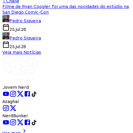
T'Challa
Filme de Ryan Coogler foi uma das novidades do estúdio na
San Diego Comic-Con
Pedro Siqueira
25.jul.26
Pedro Siqueira
25.jul.26
Veja mais Notícias
Jovem Nerd
Azaghal
NerdBunker
Ver mais