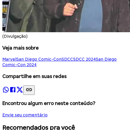
(Divulgação)
Veja mais sobre
Marvel
San Diego Comic-Con
SDCC
SDCC 2024
San Diego
Comic-Con 2024
Compartilhe em suas redes
Encontrou algum erro neste conteúdo?
Envie seu comentário
Recomendados pra você