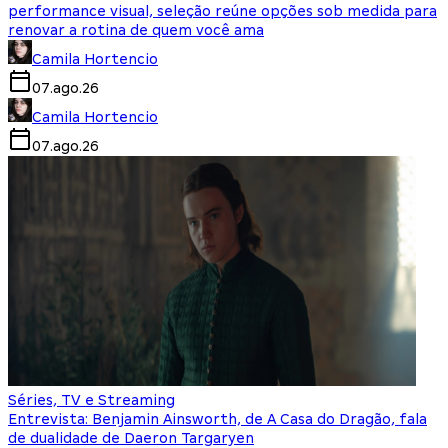
performance visual, seleção reúne opções sob medida para
renovar a rotina de quem você ama
Camila Hortencio
07.ago.26
Camila Hortencio
07.ago.26
Séries, TV e Streaming
Entrevista: Benjamin Ainsworth, de A Casa do Dragão, fala
de dualidade de Daeron Targaryen