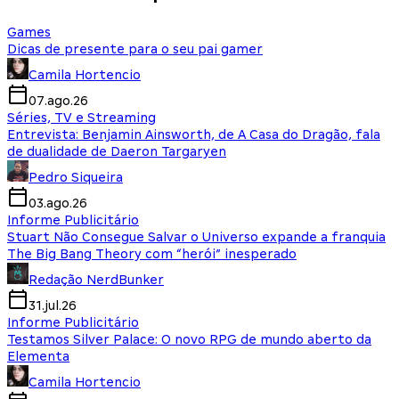
Games
Dicas de presente para o seu pai gamer
Camila Hortencio
07.ago.26
Séries, TV e Streaming
Entrevista: Benjamin Ainsworth, de A Casa do Dragão, fala
de dualidade de Daeron Targaryen
Pedro Siqueira
03.ago.26
Informe Publicitário
Stuart Não Consegue Salvar o Universo expande a franquia
The Big Bang Theory com “herói” inesperado
Redação NerdBunker
31.jul.26
Informe Publicitário
Testamos Silver Palace: O novo RPG de mundo aberto da
Elementa
Camila Hortencio