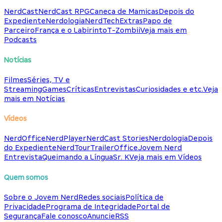
NerdCast
NerdCast RPG
Caneca de Mamicas
Depois do
Expediente
Nerdologia
NerdTech
Extras
Papo de
Parceiro
França e o Labirinto
T-Zombii
Veja mais em
Podcasts
Notícias
Filmes
Séries, TV e
Streaming
Games
Críticas
Entrevistas
Curiosidades e etc.
Veja
mais em Notícias
Vídeos
NerdOffice
NerdPlayer
NerdCast Stories
Nerdologia
Depois
do Expediente
NerdTour
TrailerOffice
Jovem Nerd
Entrevista
Queimando a Língua
Sr. K
Veja mais em Vídeos
Quem somos
Sobre o Jovem Nerd
Redes sociais
Política de
Privacidade
Programa de Integridade
Portal de
Segurança
Fale conosco
Anuncie
RSS