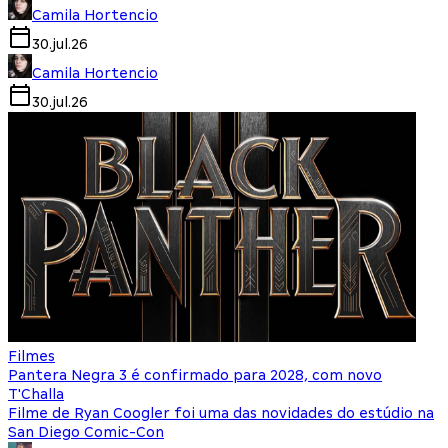
Camila Hortencio
30.jul.26
Camila Hortencio
30.jul.26
Filmes
Pantera Negra 3 é confirmado para 2028, com novo
T'Challa
Filme de Ryan Coogler foi uma das novidades do estúdio na
San Diego Comic-Con