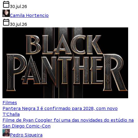
30.jul.26
Camila Hortencio
30.jul.26
Filmes
Pantera Negra 3 é confirmado para 2028, com novo
T'Challa
Filme de Ryan Coogler foi uma das novidades do estúdio na
San Diego Comic-Con
Pedro Siqueira