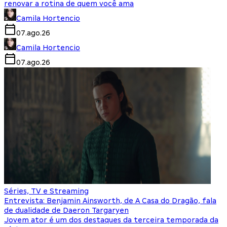
renovar a rotina de quem você ama
Camila Hortencio
07.ago.26
Camila Hortencio
07.ago.26
Séries, TV e Streaming
Entrevista: Benjamin Ainsworth, de A Casa do Dragão, fala
de dualidade de Daeron Targaryen
Jovem ator é um dos destaques da terceira temporada da