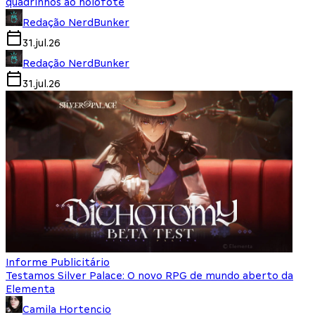
quadrinhos ao holofote
Redação NerdBunker
31.jul.26
Redação NerdBunker
31.jul.26
Informe Publicitário
Testamos Silver Palace: O novo RPG de mundo aberto da
Elementa
Camila Hortencio