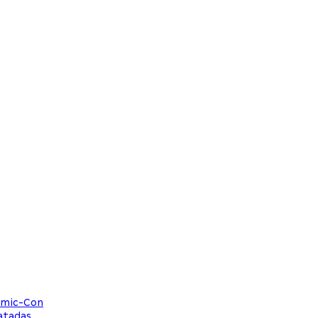
omic-Con
atadas