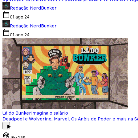
Redação NerdBunker
01.ago.24
Redação NerdBunker
01.ago.24
Lá do Bunker
Imagina o salário
Deadpool e Wolverine, Marvel, Os Anéis de Poder e mais na 
Ep.
159