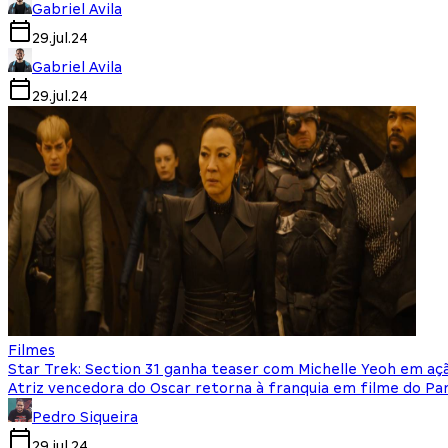
Gabriel Avila
29.jul.24
Gabriel Avila
29.jul.24
Filmes
Star Trek: Section 31 ganha teaser com Michelle Yeoh em aç
Atriz vencedora do Oscar retorna à franquia em filme do P
Pedro Siqueira
29.jul.24