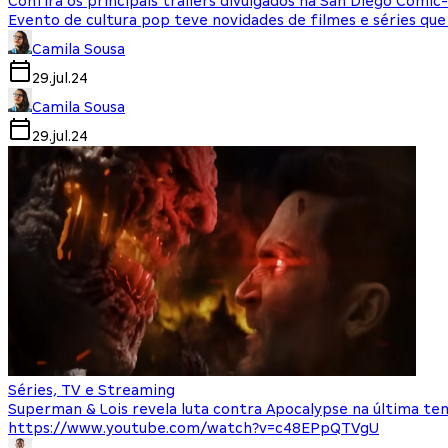
Confira os principais trailers divulgados na San Diego Comic
Evento de cultura pop teve novidades de filmes e séries qu
Camila Sousa
29.jul.24
Camila Sousa
29.jul.24
Séries, TV e Streaming
Superman & Lois revela luta contra Apocalypse na última te
https://www.youtube.com/watch?v=c48EPpQTVgU