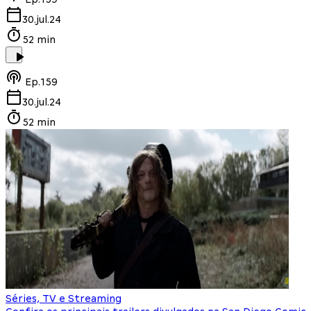
30.jul.24
52 min
Ep.
159
30.jul.24
52 min
Séries, TV e Streaming