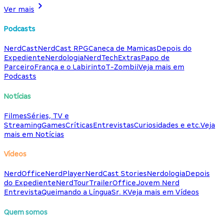
Ver mais
Podcasts
NerdCast
NerdCast RPG
Caneca de Mamicas
Depois do
Expediente
Nerdologia
NerdTech
Extras
Papo de
Parceiro
França e o Labirinto
T-Zombii
Veja mais em
Podcasts
Notícias
Filmes
Séries, TV e
Streaming
Games
Críticas
Entrevistas
Curiosidades e etc.
Veja
mais em Notícias
Vídeos
NerdOffice
NerdPlayer
NerdCast Stories
Nerdologia
Depois
do Expediente
NerdTour
TrailerOffice
Jovem Nerd
Entrevista
Queimando a Língua
Sr. K
Veja mais em Vídeos
Quem somos