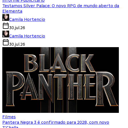
Informe Publicitário
Testamos Silver Palace: O novo RPG de mundo aberto da
Elementa
Camila Hortencio
30.jul.26
Camila Hortencio
30.jul.26
Filmes
Pantera Negra 3 é confirmado para 2028, com novo
T'Challa