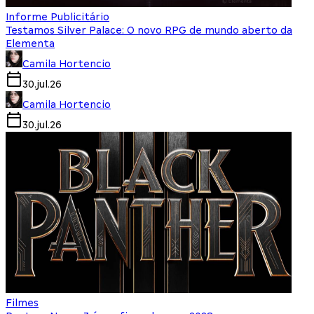
Informe Publicitário
Testamos Silver Palace: O novo RPG de mundo aberto da
Elementa
Camila Hortencio
30.jul.26
Camila Hortencio
30.jul.26
Filmes