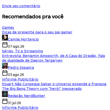
Envie seu comentário
Recomendados pra você
Games
Dicas de presente para o seu pai gamer
Camila Hortencio
07.ago.26
Séries, TV e Streaming
Entrevista: Benjamin Ainsworth, de A Casa do Dragão, fala
de dualidade de Daeron Targaryen
Pedro Siqueira
03.ago.26
Informe Publicitário
Stuart Não Consegue Salvar o Universo expande a franquia
The Big Bang Theory com “herói” inesperado
Redação NerdBunker
31.jul.26
Informe Publicitário