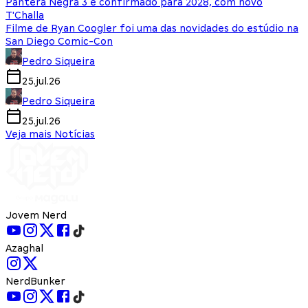
Pantera Negra 3 é confirmado para 2028, com novo
T'Challa
Filme de Ryan Coogler foi uma das novidades do estúdio na
San Diego Comic-Con
Pedro Siqueira
25.jul.26
Pedro Siqueira
25.jul.26
Veja mais Notícias
Jovem Nerd
Azaghal
NerdBunker