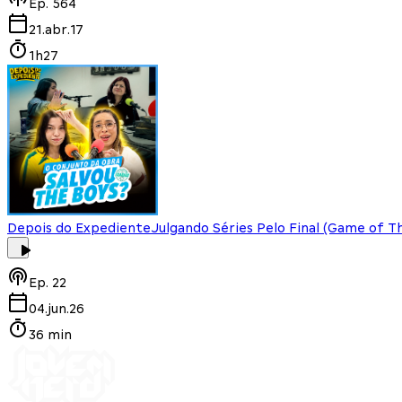
Ep.
564
21.abr.17
1h27
Depois do Expediente
Julgando Séries Pelo Final (Game of T
Ep.
22
04.jun.26
36 min