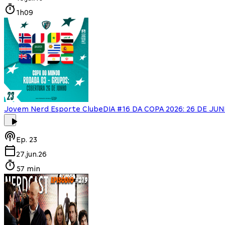
1h09
Jovem Nerd Esporte Clube
DIA #16 DA COPA 2026: 26 DE JU
Ep.
23
27.jun.26
57 min