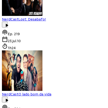
NerdCast
Lost: Desabafo!
Ep.
219
23.jul.10
1h24
NerdCast
O lado bom da vida