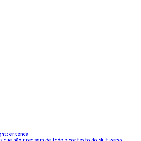
ght; entenda
ias que não precisem de todo o contexto do Multiverso