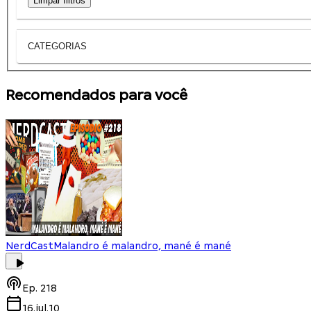
Limpar filtros
CATEGORIAS
Recomendados para você
NerdCast
Malandro é malandro, mané é mané
Ep.
218
16.jul.10