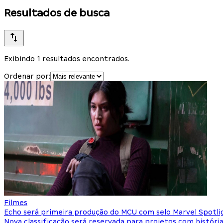
Resultados de busca
Exibindo 1 resultados encontrados.
Ordenar por:
Filmes
Echo será primeira produção do MCU com selo Marvel Spotli
Nova classificação será reservada para projetos com histór