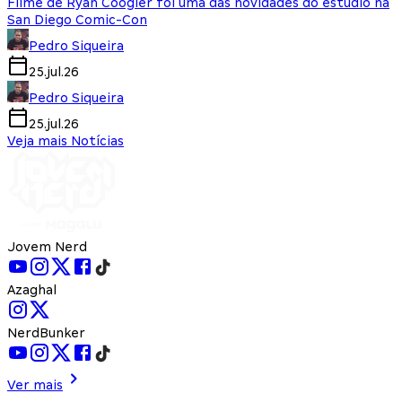
Filme de Ryan Coogler foi uma das novidades do estúdio na
San Diego Comic-Con
Pedro Siqueira
25.jul.26
Pedro Siqueira
25.jul.26
Veja mais Notícias
Jovem Nerd
Azaghal
NerdBunker
Ver mais