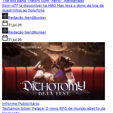
The Big Bang Theory com “herói” inesperado
Spin-off já disponível na HBO Max leva o dono da loja de
quadrinhos ao holofote
Redação NerdBunker
31.jul.26
Redação NerdBunker
31.jul.26
Informe Publicitário
Testamos Silver Palace: O novo RPG de mundo aberto da