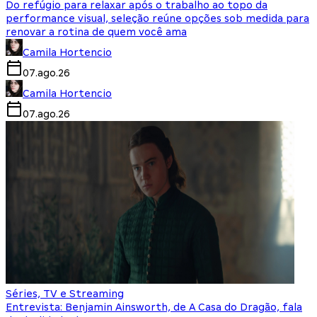
Do refúgio para relaxar após o trabalho ao topo da
performance visual, seleção reúne opções sob medida para
renovar a rotina de quem você ama
Camila Hortencio
07.ago.26
Camila Hortencio
07.ago.26
Séries, TV e Streaming
Entrevista: Benjamin Ainsworth, de A Casa do Dragão, fala