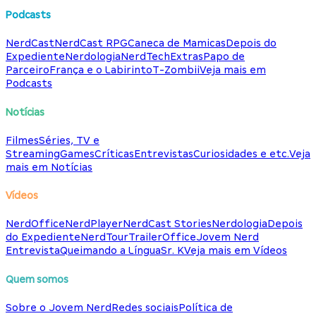
Podcasts
NerdCast
NerdCast RPG
Caneca de Mamicas
Depois do
Expediente
Nerdologia
NerdTech
Extras
Papo de
Parceiro
França e o Labirinto
T-Zombii
Veja mais em
Podcasts
Notícias
Filmes
Séries, TV e
Streaming
Games
Críticas
Entrevistas
Curiosidades e etc.
Veja
mais em Notícias
Vídeos
NerdOffice
NerdPlayer
NerdCast Stories
Nerdologia
Depois
do Expediente
NerdTour
TrailerOffice
Jovem Nerd
Entrevista
Queimando a Língua
Sr. K
Veja mais em Vídeos
Quem somos
Sobre o Jovem Nerd
Redes sociais
Política de