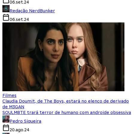
06.set.24
Redação NerdBunker
06.set.24
Filmes
Claudia Doumit, de The Boys, estará no elenco de derivado
de M3GAN
SOULM8TE trará terror de humano com androide obsessiva
Pedro Siqueira
20.ago.24