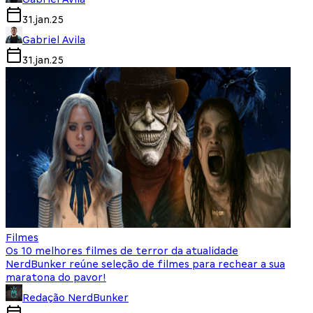
31.jan.25
Gabriel Avila
31.jan.25
Filmes
Os 10 melhores filmes de terror da atualidade
NerdBunker reúne seleção de filmes para rechear a sua
maratona do pavor!
Redação NerdBunker