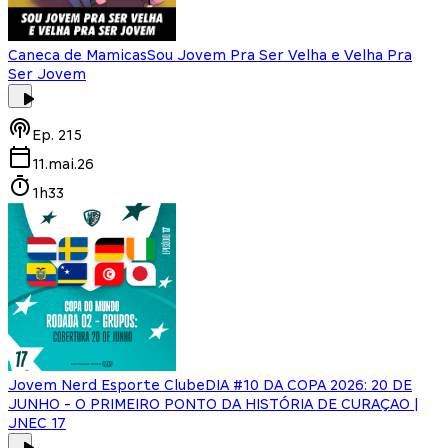
Caneca de Mamicas
Sou Jovem Pra Ser Velha e Velha Pra
Ser Jovem
Ep.
215
11.mai.26
1h33
Jovem Nerd Esporte Clube
DIA #10 DA COPA 2026: 20 DE
JUNHO - O PRIMEIRO PONTO DA HISTÓRIA DE CURAÇAO |
JNEC 17