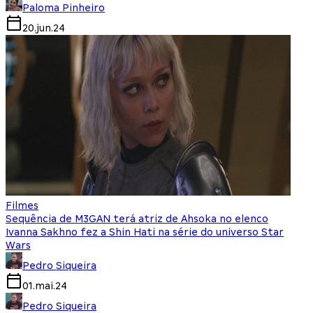
Paloma Pinheiro
20.jun.24
Filmes
Sequência de M3GAN terá atriz de Ahsoka no elenco
Ivanna Sakhno fez a Shin Hati na série do universo Star
Wars
Pedro Siqueira
01.mai.24
Pedro Siqueira