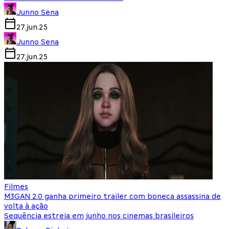
Junno Sena
27.jun.25
Junno Sena
27.jun.25
Filmes
M3GAN 2.0 ganha primeiro trailer com boneca assassina de
volta à ação
Sequência estreia em junho nos cinemas brasileiros