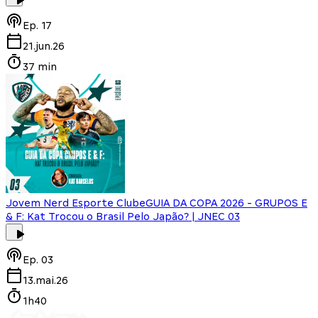
Ep.
17
21.jun.26
37 min
Jovem Nerd Esporte Clube
GUIA DA COPA 2026 - GRUPOS E
& F: Kat Trocou o Brasil Pelo Japão? | JNEC 03
Ep.
03
13.mai.26
1h40