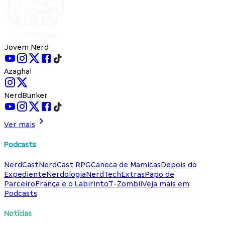
Jovem Nerd
Azaghal
NerdBunker
Ver mais
Podcasts
NerdCast
NerdCast RPG
Caneca de Mamicas
Depois do
Expediente
Nerdologia
NerdTech
Extras
Papo de
Parceiro
França e o Labirinto
T-Zombii
Veja mais em
Podcasts
Notícias