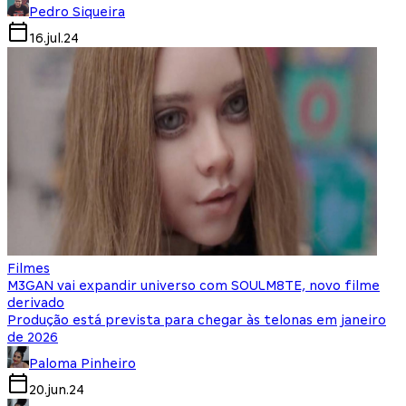
Pedro Siqueira
16.jul.24
Filmes
M3GAN vai expandir universo com SOULM8TE, novo filme
derivado
Produção está prevista para chegar às telonas em janeiro
de 2026
Paloma Pinheiro
20.jun.24