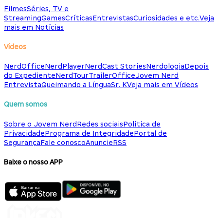
Filmes
Séries, TV e
Streaming
Games
Críticas
Entrevistas
Curiosidades e etc.
Veja
mais em Notícias
Vídeos
NerdOffice
NerdPlayer
NerdCast Stories
Nerdologia
Depois
do Expediente
NerdTour
TrailerOffice
Jovem Nerd
Entrevista
Queimando a Língua
Sr. K
Veja mais em Vídeos
Quem somos
Sobre o Jovem Nerd
Redes sociais
Política de
Privacidade
Programa de Integridade
Portal de
Segurança
Fale conosco
Anuncie
RSS
Baixe o nosso APP