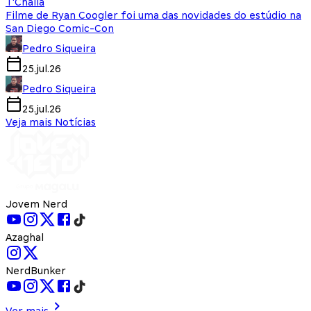
T'Challa
Filme de Ryan Coogler foi uma das novidades do estúdio na
San Diego Comic-Con
Pedro Siqueira
25.jul.26
Pedro Siqueira
25.jul.26
Veja mais Notícias
Jovem Nerd
Azaghal
NerdBunker
Ver mais