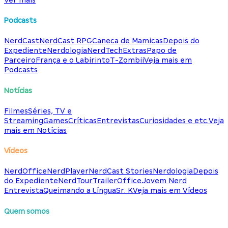
Podcasts
NerdCast
NerdCast RPG
Caneca de Mamicas
Depois do
Expediente
Nerdologia
NerdTech
Extras
Papo de
Parceiro
França e o Labirinto
T-Zombii
Veja mais em
Podcasts
Notícias
Filmes
Séries, TV e
Streaming
Games
Críticas
Entrevistas
Curiosidades e etc.
Veja
mais em Notícias
Vídeos
NerdOffice
NerdPlayer
NerdCast Stories
Nerdologia
Depois
do Expediente
NerdTour
TrailerOffice
Jovem Nerd
Entrevista
Queimando a Língua
Sr. K
Veja mais em Vídeos
Quem somos