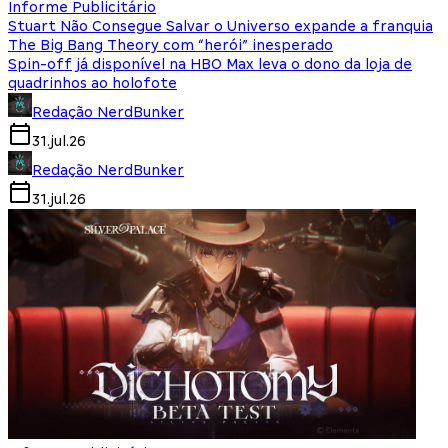
Informe Publicitário
Stuart Não Consegue Salvar o Universo expande a franquia
The Big Bang Theory com “herói” inesperado
Spin-off já disponível na HBO Max leva o dono da loja de
quadrinhos ao holofote
Redação NerdBunker
31.jul.26
Redação NerdBunker
31.jul.26