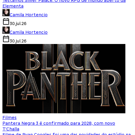
Testamos Silver Palace: O novo RPG de mundo aberto da
Elementa
Camila Hortencio
30.jul.26
Camila Hortencio
30.jul.26
Filmes
Pantera Negra 3 é confirmado para 2028, com novo
T'Challa
Filme de Ryan Coogler foi uma das novidades do estúdio na