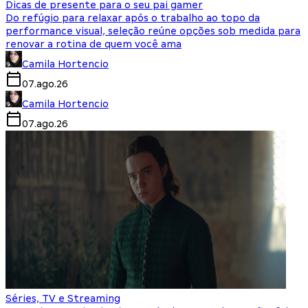
Dicas de presente para o seu pai gamer
Do refúgio para relaxar após o trabalho ao topo da
performance visual, seleção reúne opções sob medida para
renovar a rotina de quem você ama
Camila Hortencio
07.ago.26
Camila Hortencio
07.ago.26
Séries, TV e Streaming