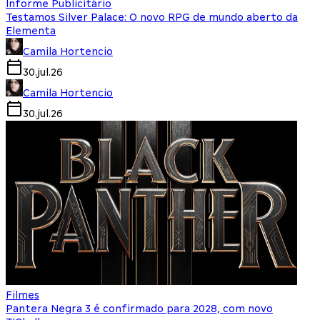
Informe Publicitário
Testamos Silver Palace: O novo RPG de mundo aberto da
Elementa
Camila Hortencio
30.jul.26
Camila Hortencio
30.jul.26
Filmes
Pantera Negra 3 é confirmado para 2028, com novo