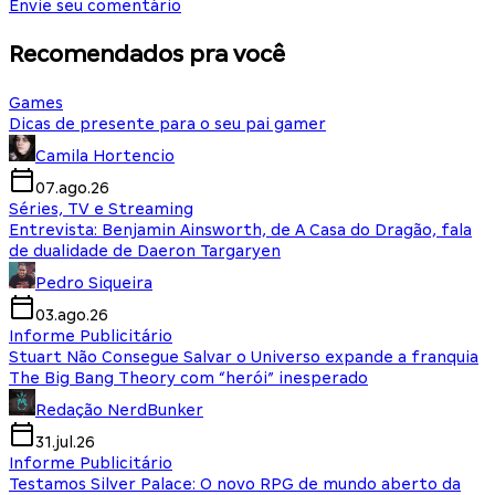
Envie seu comentário
Recomendados pra você
Games
Dicas de presente para o seu pai gamer
Camila Hortencio
07.ago.26
Séries, TV e Streaming
Entrevista: Benjamin Ainsworth, de A Casa do Dragão, fala
de dualidade de Daeron Targaryen
Pedro Siqueira
03.ago.26
Informe Publicitário
Stuart Não Consegue Salvar o Universo expande a franquia
The Big Bang Theory com “herói” inesperado
Redação NerdBunker
31.jul.26
Informe Publicitário
Testamos Silver Palace: O novo RPG de mundo aberto da