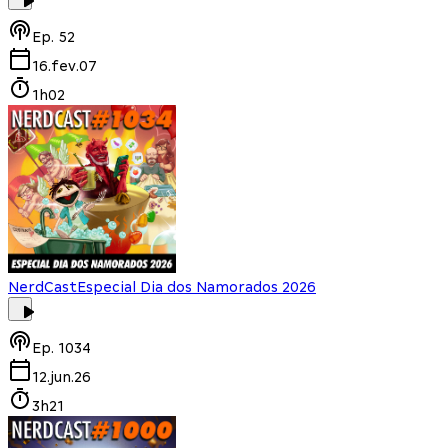
Ep.
52
16.fev.07
1h02
NerdCast
Especial Dia dos Namorados 2026
Ep.
1034
12.jun.26
3h21