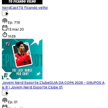
NerdCast
Tô ficando velho
Ep.
716
13.mar.20
1h39
Jovem Nerd Esporte Clube
GUIA DA COPA 2026 - GRUPOS A
& B | Jovem Nerd Esporte Clube 01
Ep.
01