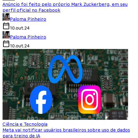
Anúncio foi feito pelo próprio Mark Zuckerberg, em seu
perfil oficial no Facebook
Paloma Pinheiro
10.out.24
Paloma Pinheiro
10.out.24
Ciência e Tecnologia
Meta vai notificar usuários brasileiros sobre uso de dados
para treino de IA