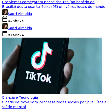
Problemas começaram perto das 15h (no horário de
Brasília) desta quarta-feira (03) em vários locais do mundo
Saori Almeida
03.abr.24
Saori Almeida
03.abr.24
Ciência e Tecnologia
Cidade de Nova York processa redes sociais por prejuízos à
saúde mental