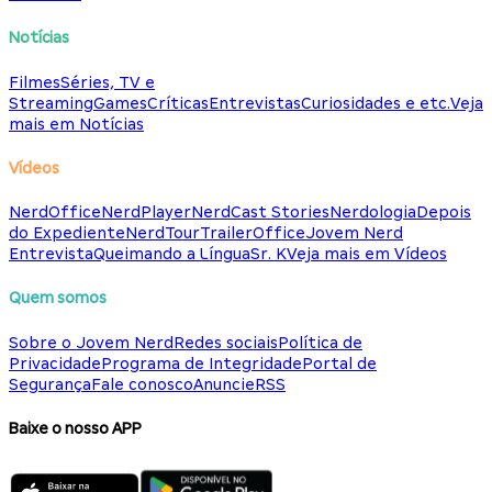
Notícias
Filmes
Séries, TV e
Streaming
Games
Críticas
Entrevistas
Curiosidades e etc.
Veja
mais em Notícias
Vídeos
NerdOffice
NerdPlayer
NerdCast Stories
Nerdologia
Depois
do Expediente
NerdTour
TrailerOffice
Jovem Nerd
Entrevista
Queimando a Língua
Sr. K
Veja mais em Vídeos
Quem somos
Sobre o Jovem Nerd
Redes sociais
Política de
Privacidade
Programa de Integridade
Portal de
Segurança
Fale conosco
Anuncie
RSS
Baixe o nosso APP