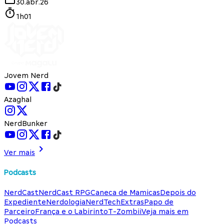
30.abr.26
1h01
Jovem Nerd
Azaghal
NerdBunker
Ver mais
Podcasts
NerdCast
NerdCast RPG
Caneca de Mamicas
Depois do
Expediente
Nerdologia
NerdTech
Extras
Papo de
Parceiro
França e o Labirinto
T-Zombii
Veja mais em
Podcasts