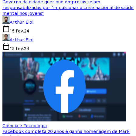
Governo da cidade quer que empresas sejam
responsabilizadas por "impulsionar a crise nacional de saúde
mental nos jovens"
Arthur Eloi
15.fev.24
Arthur Eloi
15.fev.24
Ciência e Tecnologia
Facebook completa 20 anos e ganha homenagem de Mark