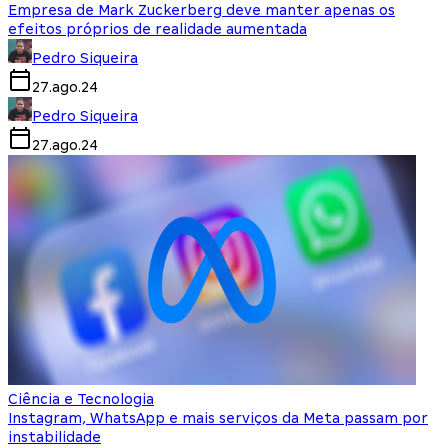
Empresa de Mark Zuckerberg deve manter apenas os
efeitos próprios de realidade aumentada
Pedro Siqueira
27.ago.24
Pedro Siqueira
27.ago.24
Ciência e Tecnologia
Instagram, WhatsApp e mais serviços da Meta passam por
instabilidade