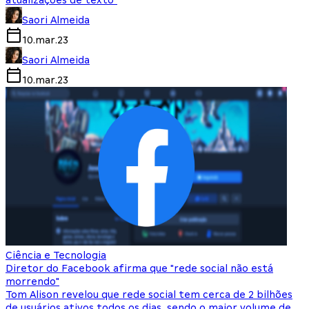
atualizações de texto"
Saori Almeida
10.mar.23
Saori Almeida
10.mar.23
Ciência e Tecnologia
Diretor do Facebook afirma que "rede social não está
morrendo"
Tom Alison revelou que rede social tem cerca de 2 bilhões
de usuários ativos todos os dias, sendo o maior volume de