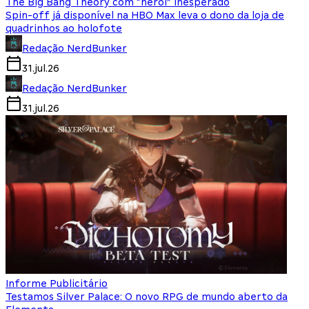
The Big Bang Theory com “herói” inesperado
Spin-off já disponível na HBO Max leva o dono da loja de
quadrinhos ao holofote
Redação NerdBunker
31.jul.26
Redação NerdBunker
31.jul.26
Informe Publicitário
Testamos Silver Palace: O novo RPG de mundo aberto da