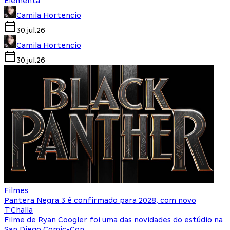
Elementa
Camila Hortencio
30.jul.26
Camila Hortencio
30.jul.26
Filmes
Pantera Negra 3 é confirmado para 2028, com novo
T'Challa
Filme de Ryan Coogler foi uma das novidades do estúdio na
San Diego Comic-Con