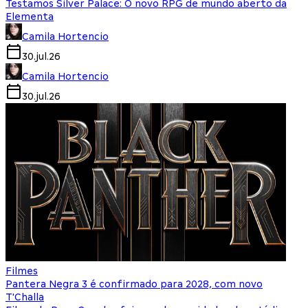
Testamos Silver Palace: O novo RPG de mundo aberto da
Elementa
Camila Hortencio
30.jul.26
Camila Hortencio
30.jul.26
Filmes
Pantera Negra 3 é confirmado para 2028, com novo
T'Challa