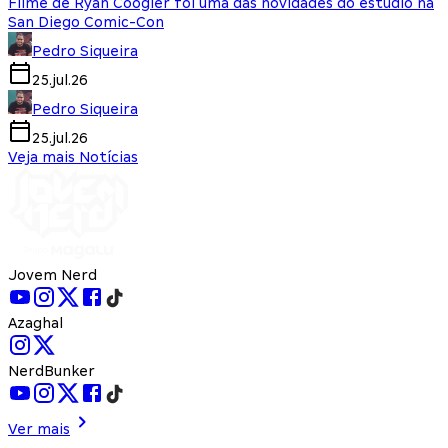
Filme de Ryan Coogler foi uma das novidades do estúdio na
San Diego Comic-Con
Pedro Siqueira
25.jul.26
Pedro Siqueira
25.jul.26
Veja mais Notícias
Jovem Nerd
Azaghal
NerdBunker
Ver mais