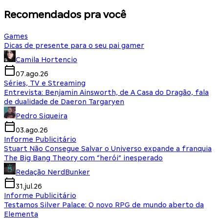
Recomendados pra você
Games
Dicas de presente para o seu pai gamer
Camila Hortencio
07.ago.26
Séries, TV e Streaming
Entrevista: Benjamin Ainsworth, de A Casa do Dragão, fala
de dualidade de Daeron Targaryen
Pedro Siqueira
03.ago.26
Informe Publicitário
Stuart Não Consegue Salvar o Universo expande a franquia
The Big Bang Theory com “herói” inesperado
Redação NerdBunker
31.jul.26
Informe Publicitário
Testamos Silver Palace: O novo RPG de mundo aberto da
Elementa