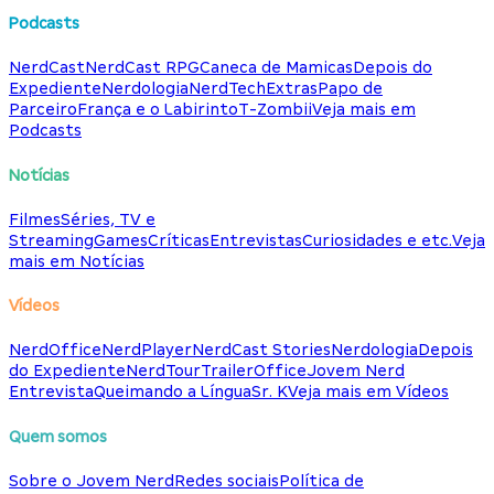
Podcasts
NerdCast
NerdCast RPG
Caneca de Mamicas
Depois do
Expediente
Nerdologia
NerdTech
Extras
Papo de
Parceiro
França e o Labirinto
T-Zombii
Veja mais em
Podcasts
Notícias
Filmes
Séries, TV e
Streaming
Games
Críticas
Entrevistas
Curiosidades e etc.
Veja
mais em Notícias
Vídeos
NerdOffice
NerdPlayer
NerdCast Stories
Nerdologia
Depois
do Expediente
NerdTour
TrailerOffice
Jovem Nerd
Entrevista
Queimando a Língua
Sr. K
Veja mais em Vídeos
Quem somos
Sobre o Jovem Nerd
Redes sociais
Política de