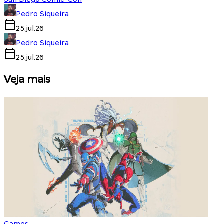
Pedro Siqueira
25.jul.26
Pedro Siqueira
25.jul.26
Veja mais
Games
S