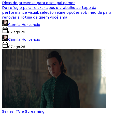
Dicas de presente para o seu pai gamer
Do refúgio para relaxar após o trabalho ao topo da
performance visual, seleção reúne opções sob medida para
renovar a rotina de quem você ama
Camila Hortencio
07.ago.26
Camila Hortencio
07.ago.26
Séries, TV e Streaming