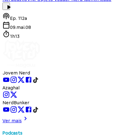
Ep.
112a
09.mai.08
1h13
Jovem Nerd
Azaghal
NerdBunker
Ver mais
Podcasts