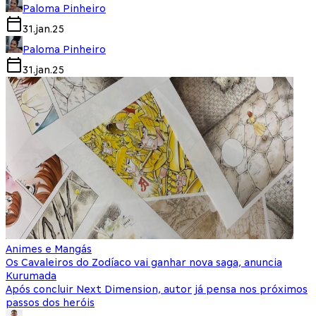
Paloma Pinheiro
31.jan.25
Paloma Pinheiro
31.jan.25
Animes e Mangás
Os Cavaleiros do Zodíaco vai ganhar nova saga, anuncia
Kurumada
Após concluir Next Dimension, autor já pensa nos próximos
passos dos heróis