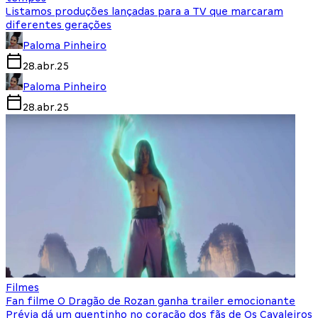
Listamos produções lançadas para a TV que marcaram
diferentes gerações
Paloma Pinheiro
28.abr.25
Paloma Pinheiro
28.abr.25
Filmes
Fan filme O Dragão de Rozan ganha trailer emocionante
Prévia dá um quentinho no coração dos fãs de Os Cavaleiros