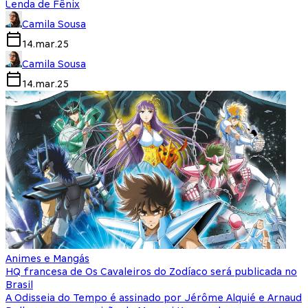
Lenda de Fênix
Camila Sousa
14.mar.25
Camila Sousa
14.mar.25
Animes e Mangás
HQ francesa de Os Cavaleiros do Zodíaco será publicada no
Brasil
A Odisseia do Tempo é assinado por Jérôme Alquié e Arnaud