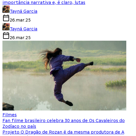
importância narrativa e, é claro, lutas
Tayná Garcia
26.mar.25
Tayná Garcia
26.mar.25
Filmes
Fan filme brasileiro celebra 30 anos de Os Cavaleiros do
Zodíaco no país
Projeto O Dragão de Rozan é da mesma produtora de A