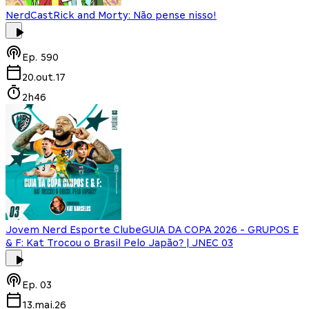
NerdCast
Rick and Morty: Não pense nisso!
Ep.
590
20.out.17
2h46
Jovem Nerd Esporte Clube
GUIA DA COPA 2026 - GRUPOS E
& F: Kat Trocou o Brasil Pelo Japão? | JNEC 03
Ep.
03
13.mai.26