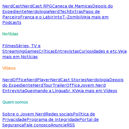
NerdCast
NerdCast RPG
Caneca de Mamicas
Depois do
Expediente
Nerdologia
NerdTech
Extras
Papo de
Parceiro
França e o Labirinto
T-Zombii
Veja mais em
Podcasts
Notícias
Filmes
Séries, TV e
Streaming
Games
Críticas
Entrevistas
Curiosidades e etc.
Veja
mais em Notícias
Vídeos
NerdOffice
NerdPlayer
NerdCast Stories
Nerdologia
Depois
do Expediente
NerdTour
TrailerOffice
Jovem Nerd
Entrevista
Queimando a Língua
Sr. K
Veja mais em Vídeos
Quem somos
Sobre o Jovem Nerd
Redes sociais
Política de
Privacidade
Programa de Integridade
Portal de
Segurança
Fale conosco
Anuncie
RSS