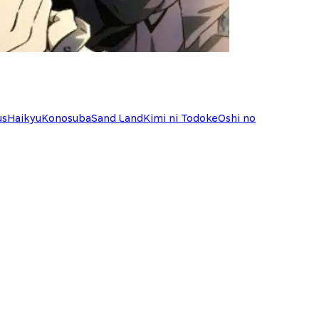
us
Haikyu
Konosuba
Sand Land
Kimi ni Todoke
Oshi no