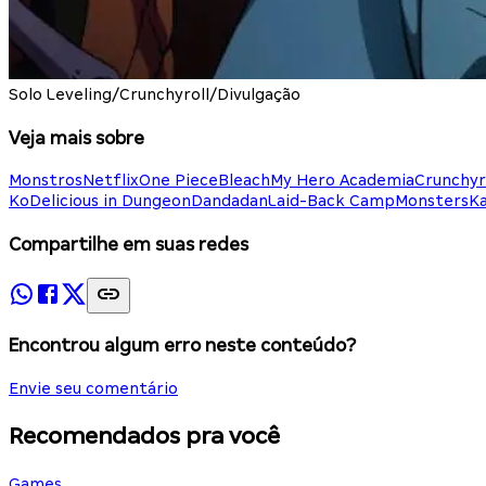
Solo Leveling/Crunchyroll/Divulgação
Veja mais sobre
Monstros
Netflix
One Piece
Bleach
My Hero Academia
Crunchyr
Ko
Delicious in Dungeon
Dandadan
Laid-Back Camp
Monsters
Ka
Compartilhe em suas redes
Encontrou algum erro neste conteúdo?
Envie seu comentário
Recomendados pra você
Games