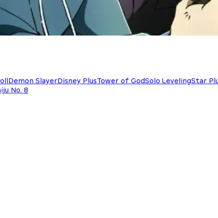
oll
Demon Slayer
Disney Plus
Tower of God
Solo Leveling
Star Pl
iju No. 8