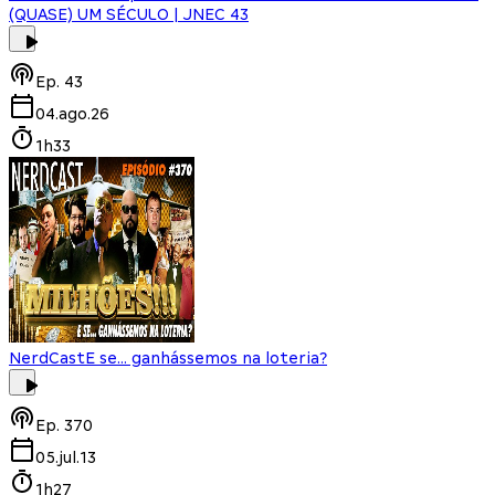
(QUASE) UM SÉCULO | JNEC 43
Ep.
43
04.ago.26
1h33
NerdCast
E se... ganhássemos na loteria?
Ep.
370
05.jul.13
1h27