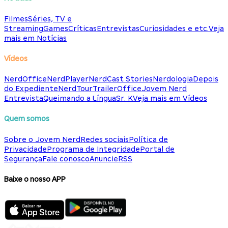
Filmes
Séries, TV e
Streaming
Games
Críticas
Entrevistas
Curiosidades e etc.
Veja
mais em Notícias
Vídeos
NerdOffice
NerdPlayer
NerdCast Stories
Nerdologia
Depois
do Expediente
NerdTour
TrailerOffice
Jovem Nerd
Entrevista
Queimando a Língua
Sr. K
Veja mais em Vídeos
Quem somos
Sobre o Jovem Nerd
Redes sociais
Política de
Privacidade
Programa de Integridade
Portal de
Segurança
Fale conosco
Anuncie
RSS
Baixe o nosso APP