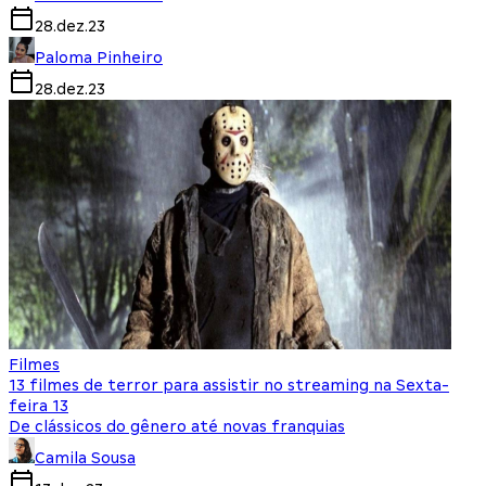
28.dez.23
Paloma Pinheiro
28.dez.23
Filmes
13 filmes de terror para assistir no streaming na Sexta-
feira 13
De clássicos do gênero até novas franquias
Camila Sousa