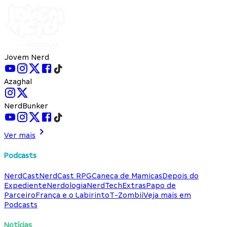
Jovem Nerd
Azaghal
NerdBunker
Ver mais
Podcasts
NerdCast
NerdCast RPG
Caneca de Mamicas
Depois do
Expediente
Nerdologia
NerdTech
Extras
Papo de
Parceiro
França e o Labirinto
T-Zombii
Veja mais em
Podcasts
Notícias