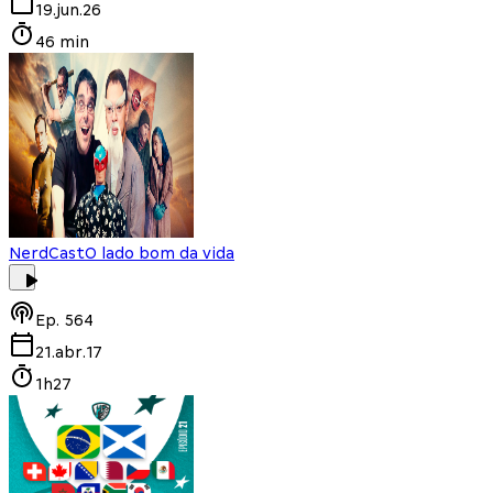
19.jun.26
46 min
NerdCast
O lado bom da vida
Ep.
564
21.abr.17
1h27