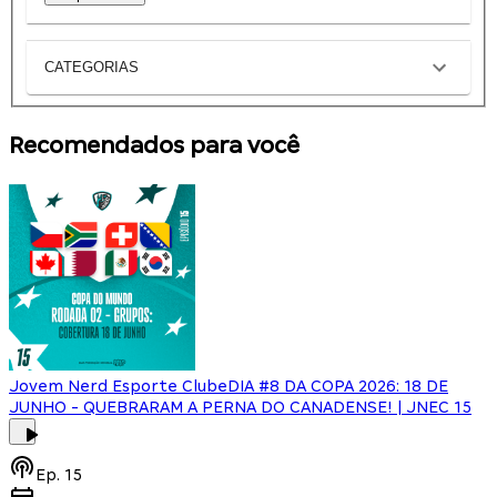
CATEGORIAS
Recomendados para você
Jovem Nerd Esporte Clube
DIA #8 DA COPA 2026: 18 DE
JUNHO - QUEBRARAM A PERNA DO CANADENSE! | JNEC 15
Ep.
15