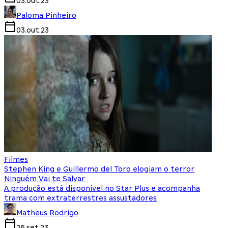
03.out.23
Paloma Pinheiro
03.out.23
Filmes
Stephen King e Guillermo del Toro elogiam o terror
Ninguém Vai te Salvar
A produção está disponível no Star Plus e acompanha
trama com extraterrestres assustadores
Matheus Rodrigo
26.set.23