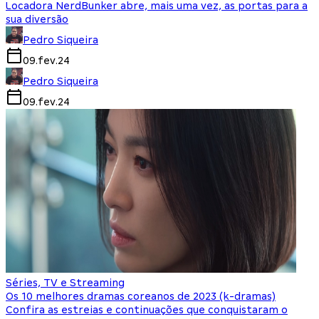
Locadora NerdBunker abre, mais uma vez, as portas para a
sua diversão
Pedro Siqueira
09.fev.24
Pedro Siqueira
09.fev.24
Séries, TV e Streaming
Os 10 melhores dramas coreanos de 2023 (k-dramas)
Confira as estreias e continuações que conquistaram o