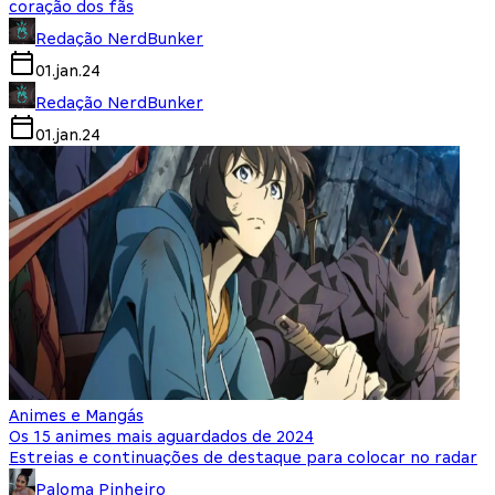
coração dos fãs
Redação NerdBunker
01.jan.24
Redação NerdBunker
01.jan.24
Animes e Mangás
Os 15 animes mais aguardados de 2024
Estreias e continuações de destaque para colocar no radar
Paloma Pinheiro