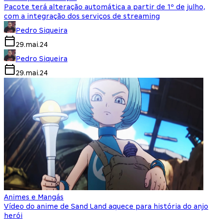
Pacote terá alteração automática a partir de 1º de julho,
com a integração dos serviços de streaming
Pedro Siqueira
29.mai.24
Pedro Siqueira
29.mai.24
Animes e Mangás
Vídeo do anime de Sand Land aquece para história do anjo
herói