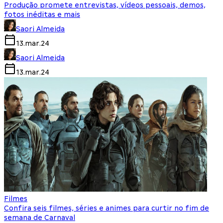
Produção promete entrevistas, vídeos pessoais, demos,
fotos inéditas e mais
Saori Almeida
13.mar.24
Saori Almeida
13.mar.24
Filmes
Confira seis filmes, séries e animes para curtir no fim de
semana de Carnaval