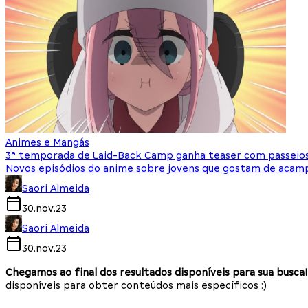
Animes e Mangás
3ª temporada de Laid-Back Camp ganha teaser com passeios
Novos episódios do anime sobre jovens que gostam de acam
Saori Almeida
30.nov.23
Saori Almeida
30.nov.23
Chegamos ao final dos resultados disponíveis para sua busca!
disponíveis para obter conteúdos mais específicos :)