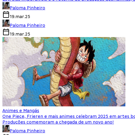
Paloma Pinheiro
19.mar.25
Paloma Pinheiro
19.mar.25
Animes e Mangás
One Piece, Frieren e mais animes celebram 2025 em artes b
Produções comemoram a chegada de um novo ano!
Paloma Pinheiro