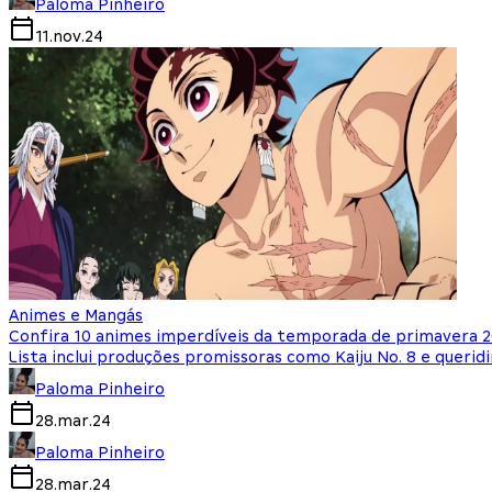
Paloma Pinheiro
11.nov.24
Animes e Mangás
Confira 10 animes imperdíveis da temporada de primavera 
Lista inclui produções promissoras como Kaiju No. 8 e queri
Paloma Pinheiro
28.mar.24
Paloma Pinheiro
28.mar.24