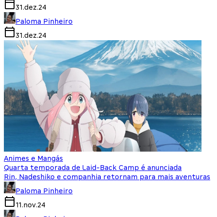
31.dez.24
Paloma Pinheiro
31.dez.24
Animes e Mangás
Quarta temporada de Laid-Back Camp é anunciada
Rin, Nadeshiko e companhia retornam para mais aventuras
Paloma Pinheiro
11.nov.24