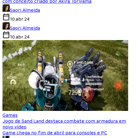
com conceito criado por Akira Toriyama
Saori Almeida
10.abr.24
Saori Almeida
10.abr.24
Games
Jogo de Sand Land destaca combate com armadura em
novo vídeo
Game chega no fim de abril para consoles e PC