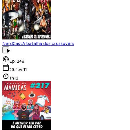
NerdCast
A batalha dos crossovers
Ep.
248
25.fev.11
1h12