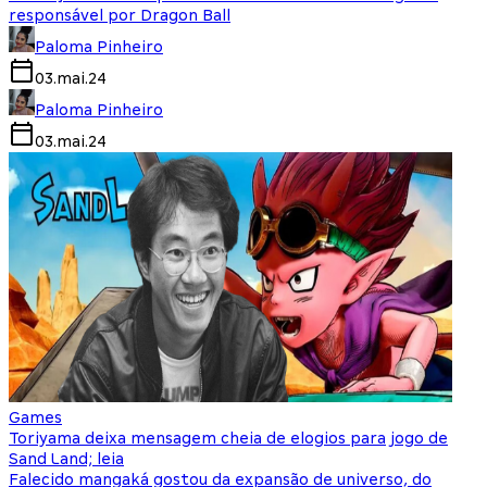
responsável por Dragon Ball
Paloma Pinheiro
03.mai.24
Paloma Pinheiro
03.mai.24
Games
Toriyama deixa mensagem cheia de elogios para jogo de
Sand Land; leia
Falecido mangaká gostou da expansão de universo, do