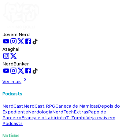
Jovem Nerd
Azaghal
NerdBunker
Ver mais
Podcasts
NerdCast
NerdCast RPG
Caneca de Mamicas
Depois do
Expediente
Nerdologia
NerdTech
Extras
Papo de
Parceiro
França e o Labirinto
T-Zombii
Veja mais em
Podcasts
Notícias