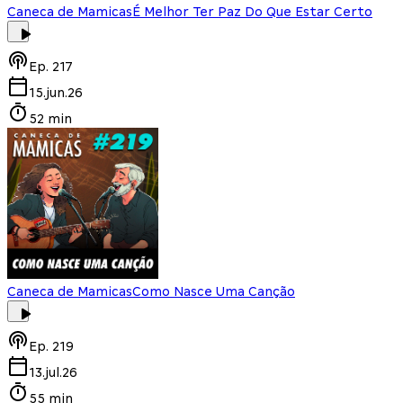
Caneca de Mamicas
É Melhor Ter Paz Do Que Estar Certo
Ep.
217
15.jun.26
52 min
Caneca de Mamicas
Como Nasce Uma Canção
Ep.
219
13.jul.26
55 min