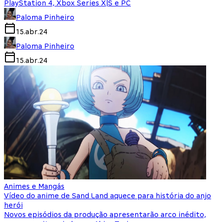
PlayStation 4, Xbox Series X|S e PC
Paloma Pinheiro
15.abr.24
Paloma Pinheiro
15.abr.24
Animes e Mangás
Vídeo do anime de Sand Land aquece para história do anjo
herói
Novos episódios da produção apresentarão arco inédito,