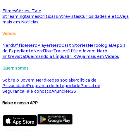
Filmes
Séries, TV e
Streaming
Games
Críticas
Entrevistas
Curiosidades e etc.
Veja
mais em Notícias
Vídeos
NerdOffice
NerdPlayer
NerdCast Stories
Nerdologia
Depois
do Expediente
NerdTour
TrailerOffice
Jovem Nerd
Entrevista
Queimando a Língua
Sr. K
Veja mais em Vídeos
Quem somos
Sobre o Jovem Nerd
Redes sociais
Política de
Privacidade
Programa de Integridade
Portal de
Segurança
Fale conosco
Anuncie
RSS
Baixe o nosso APP