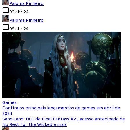
Paloma Pinheiro
09.abr.24
Paloma Pinheiro
09.abr.24
Games
Confira os principais lançamentos de games em abril de
2024
Sand Land, DLC de Final Fantasy XVI, acesso antecipado de
No Rest for the Wicked e mais