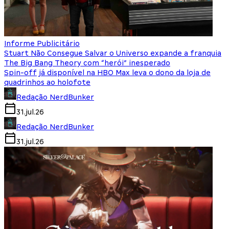
Informe Publicitário
Stuart Não Consegue Salvar o Universo expande a franquia
The Big Bang Theory com “herói” inesperado
Spin-off já disponível na HBO Max leva o dono da loja de
quadrinhos ao holofote
Redação NerdBunker
31.jul.26
Redação NerdBunker
31.jul.26