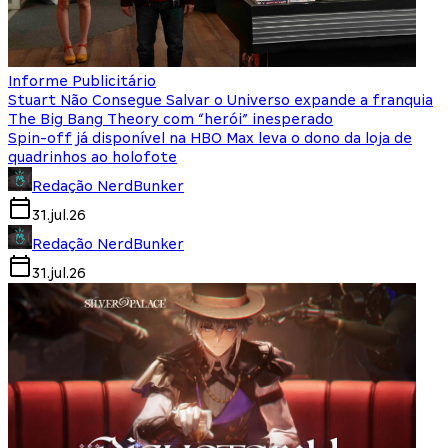
Informe Publicitário
Stuart Não Consegue Salvar o Universo expande a franquia
The Big Bang Theory com “herói” inesperado
Spin-off já disponível na HBO Max leva o dono da loja de
quadrinhos ao holofote
Redação NerdBunker
31.jul.26
Redação NerdBunker
31.jul.26