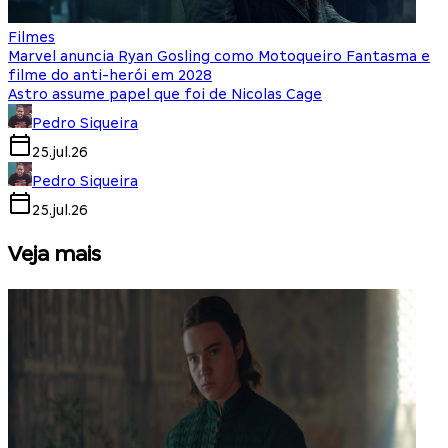
Filmes
Marvel anuncia Ryan Gosling como Motoqueiro Fantasma e
filme do anti-herói em 2028
Astro assume papel que foi de Nicolas Cage
Pedro Siqueira
25.jul.26
Pedro Siqueira
25.jul.26
Veja mais