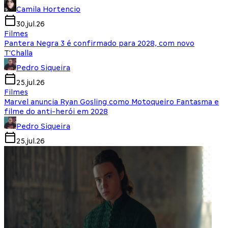
Camila Hortencio
30.jul.26
Filmes
Pantera Negra 3 é confirmado para 2028, com novo
T'Challa
Pedro Siqueira
25.jul.26
Filmes
Marvel anuncia Ryan Gosling como Motoqueiro Fantasma e
filme do anti-herói em 2028
Pedro Siqueira
25.jul.26