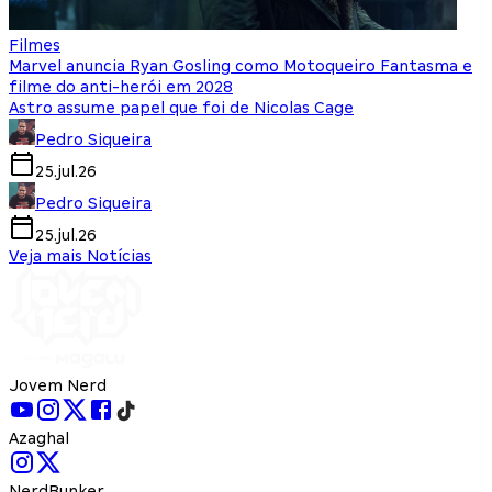
Filmes
Marvel anuncia Ryan Gosling como Motoqueiro Fantasma e
filme do anti-herói em 2028
Astro assume papel que foi de Nicolas Cage
Pedro Siqueira
25.jul.26
Pedro Siqueira
25.jul.26
Veja mais Notícias
Jovem Nerd
Azaghal
NerdBunker