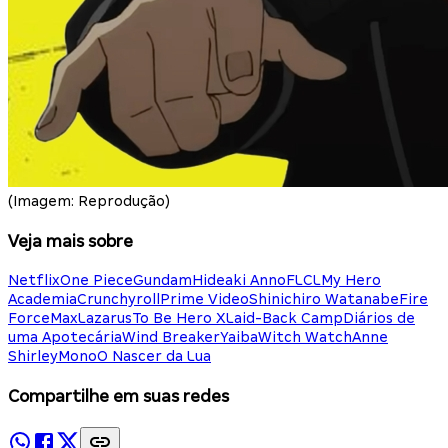
(Imagem: Reprodução)
Veja mais sobre
Netflix
One Piece
Gundam
Hideaki Anno
FLCL
My Hero
Academia
Crunchyroll
Prime Video
Shinichiro Watanabe
Fire
Force
Max
Lazarus
To Be Hero X
Laid-Back Camp
Diários de
uma Apotecária
Wind Breaker
Yaiba
Witch Watch
Anne
Shirley
Mono
O Nascer da Lua
Compartilhe em suas redes