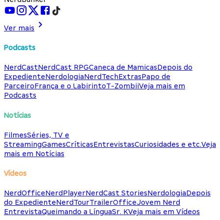
Ver mais
Podcasts
NerdCast
NerdCast RPG
Caneca de Mamicas
Depois do
Expediente
Nerdologia
NerdTech
Extras
Papo de
Parceiro
França e o Labirinto
T-Zombii
Veja mais em
Podcasts
Notícias
Filmes
Séries, TV e
Streaming
Games
Críticas
Entrevistas
Curiosidades e etc.
Veja
mais em Notícias
Vídeos
NerdOffice
NerdPlayer
NerdCast Stories
Nerdologia
Depois
do Expediente
NerdTour
TrailerOffice
Jovem Nerd
Entrevista
Queimando a Língua
Sr. K
Veja mais em Vídeos