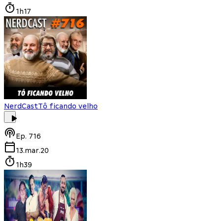
1h17
NerdCast
Tô ficando velho
Ep.
716
13.mar.20
1h39