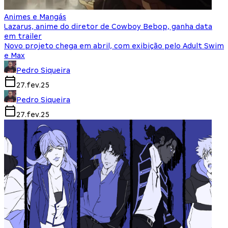
Animes e Mangás
Lazarus, anime do diretor de Cowboy Bebop, ganha data
em trailer
Novo projeto chega em abril, com exibição pelo Adult Swim
e Max
Pedro Siqueira
27.fev.25
Pedro Siqueira
27.fev.25