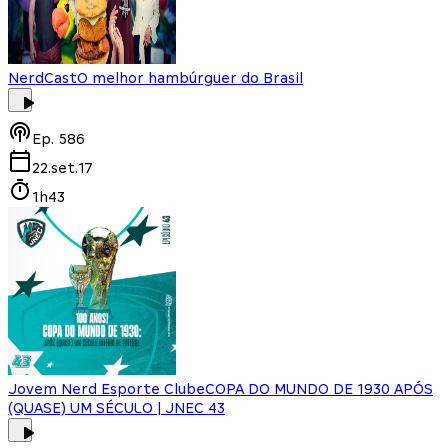
NerdCast
O melhor hambúrguer do Brasil
Ep.
586
22.set.17
1h43
Jovem Nerd Esporte Clube
COPA DO MUNDO DE 1930 APÓS
(QUASE) UM SÉCULO | JNEC 43