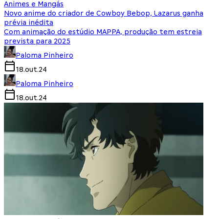
Animes e Mangás
Novo anime do criador de Cowboy Bebop, Lazarus ganha
prévia inédita
Com animação do estúdio MAPPA, produção tem estreia
prevista para 2025
Paloma Pinheiro
18.out.24
Paloma Pinheiro
18.out.24