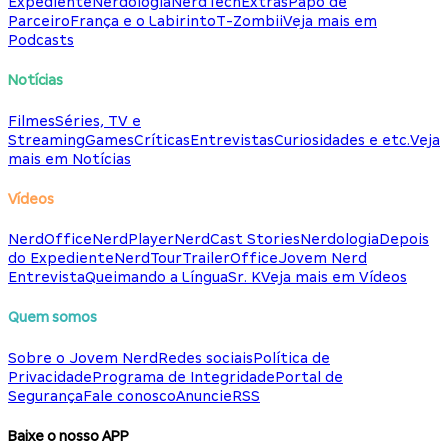
Expediente
Nerdologia
NerdTech
Extras
Papo de
Parceiro
França e o Labirinto
T-Zombii
Veja mais em
Podcasts
Notícias
Filmes
Séries, TV e
Streaming
Games
Críticas
Entrevistas
Curiosidades e etc.
Veja
mais em Notícias
Vídeos
NerdOffice
NerdPlayer
NerdCast Stories
Nerdologia
Depois
do Expediente
NerdTour
TrailerOffice
Jovem Nerd
Entrevista
Queimando a Língua
Sr. K
Veja mais em Vídeos
Quem somos
Sobre o Jovem Nerd
Redes sociais
Política de
Privacidade
Programa de Integridade
Portal de
Segurança
Fale conosco
Anuncie
RSS
Baixe o nosso APP