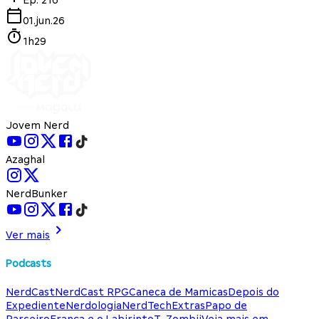
01.jun.26
1h29
Jovem Nerd
Azaghal
NerdBunker
Ver mais
Podcasts
NerdCast
NerdCast RPG
Caneca de Mamicas
Depois do
Expediente
Nerdologia
NerdTech
Extras
Papo de