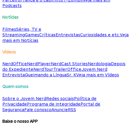
Parceiro
França e o Labirinto
T-Zombii
Veja mais em
Podcasts
Notícias
Filmes
Séries, TV e
Streaming
Games
Críticas
Entrevistas
Curiosidades e etc.
Veja
mais em Notícias
Vídeos
NerdOffice
NerdPlayer
NerdCast Stories
Nerdologia
Depois
do Expediente
NerdTour
TrailerOffice
Jovem Nerd
Entrevista
Queimando a Língua
Sr. K
Veja mais em Vídeos
Quem somos
Sobre o Jovem Nerd
Redes sociais
Política de
Privacidade
Programa de Integridade
Portal de
Segurança
Fale conosco
Anuncie
RSS
Baixe o nosso APP