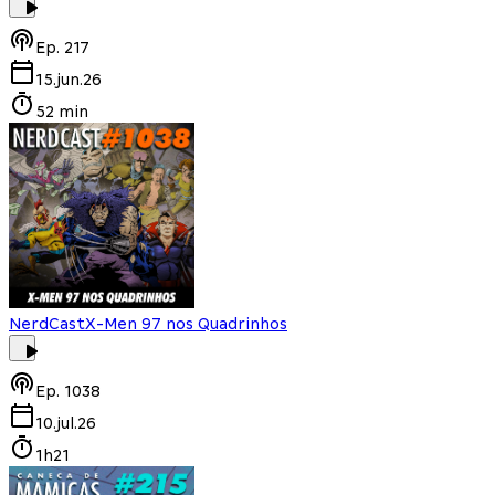
Ep.
217
15.jun.26
52 min
NerdCast
X-Men 97 nos Quadrinhos
Ep.
1038
10.jul.26
1h21