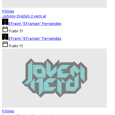
Filmes
Johnny English 2 vem aí
Efraim "Eframan" Fernandes
11.abr.11
Efraim "Eframan" Fernandes
11.abr.11
Filmes