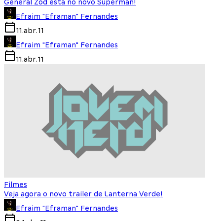
General Zod está no novo Superman!
Efraim "Eframan" Fernandes
11.abr.11
Efraim "Eframan" Fernandes
11.abr.11
Filmes
Veja agora o novo trailer de Lanterna Verde!
Efraim "Eframan" Fernandes