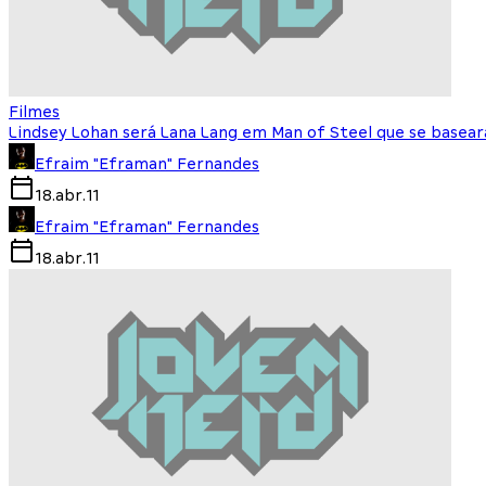
Filmes
Lindsey Lohan será Lana Lang em Man of Steel que se basea
Efraim "Eframan" Fernandes
18.abr.11
Efraim "Eframan" Fernandes
18.abr.11