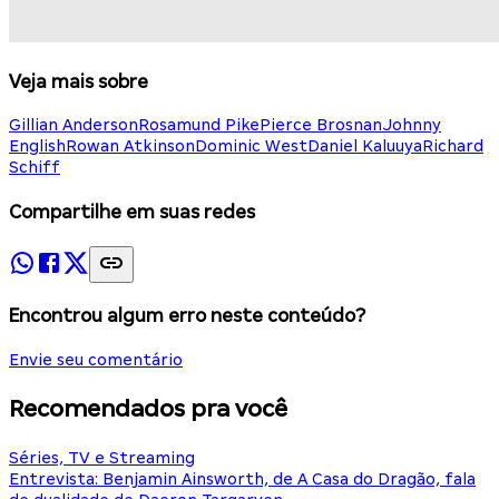
Veja mais sobre
Gillian Anderson
Rosamund Pike
Pierce Brosnan
Johnny
English
Rowan Atkinson
Dominic West
Daniel Kaluuya
Richard
Schiff
Compartilhe em suas redes
Encontrou algum erro neste conteúdo?
Envie seu comentário
Recomendados pra você
Séries, TV e Streaming
Entrevista: Benjamin Ainsworth, de A Casa do Dragão, fala