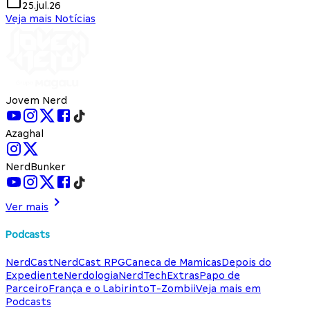
25.jul.26
Veja mais Notícias
Jovem Nerd
Azaghal
NerdBunker
Ver mais
Podcasts
NerdCast
NerdCast RPG
Caneca de Mamicas
Depois do
Expediente
Nerdologia
NerdTech
Extras
Papo de
Parceiro
França e o Labirinto
T-Zombii
Veja mais em
Podcasts