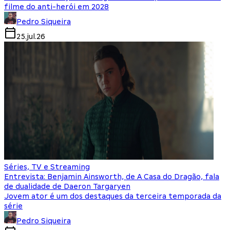
filme do anti-herói em 2028
Pedro Siqueira
25.jul.26
Séries, TV e Streaming
Entrevista: Benjamin Ainsworth, de A Casa do Dragão, fala
de dualidade de Daeron Targaryen
Jovem ator é um dos destaques da terceira temporada da
série
Pedro Siqueira