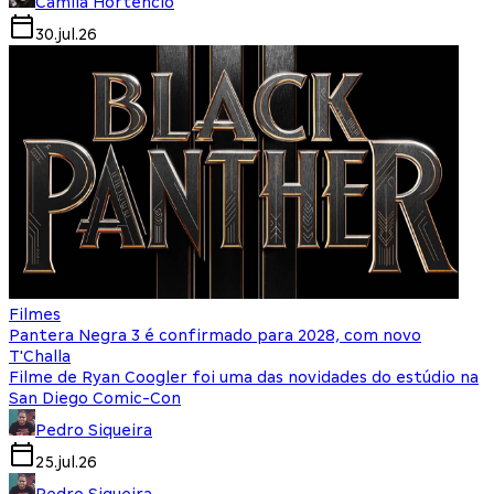
Camila Hortencio
30.jul.26
Filmes
Pantera Negra 3 é confirmado para 2028, com novo
T'Challa
Filme de Ryan Coogler foi uma das novidades do estúdio na
San Diego Comic-Con
Pedro Siqueira
25.jul.26
Pedro Siqueira