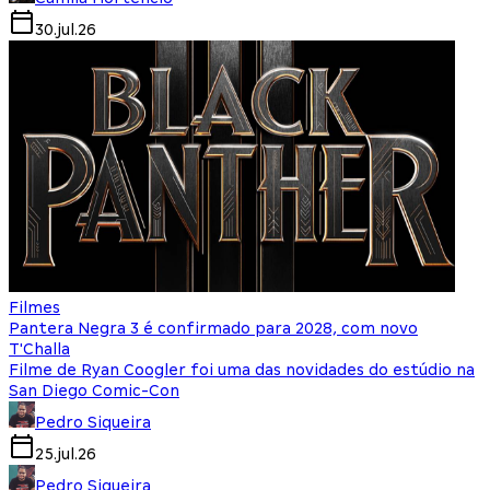
30.jul.26
Filmes
Pantera Negra 3 é confirmado para 2028, com novo
T'Challa
Filme de Ryan Coogler foi uma das novidades do estúdio na
San Diego Comic-Con
Pedro Siqueira
25.jul.26
Pedro Siqueira