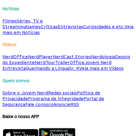
Notícias
Filmes
Séries, TV e
Streaming
Games
Críticas
Entrevistas
Curiosidades e etc.
Veja
mais em Notícias
Vídeos
NerdOffice
NerdPlayer
NerdCast Stories
Nerdologia
Depois
do Expediente
NerdTour
TrailerOffice
Jovem Nerd
Entrevista
Queimando a Língua
Sr. K
Veja mais em Vídeos
Quem somos
Sobre o Jovem Nerd
Redes sociais
Política de
Privacidade
Programa de Integridade
Portal de
Segurança
Fale conosco
Anuncie
RSS
Baixe o nosso APP