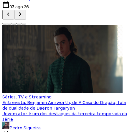
03.ago.26
Séries, TV e Streaming
Entrevista: Benjamin Ainsworth, de A Casa do Dragão, fala
de dualidade de Daeron Targaryen
Jovem ator é um dos destaques da terceira temporada da
série
Pedro Siqueira