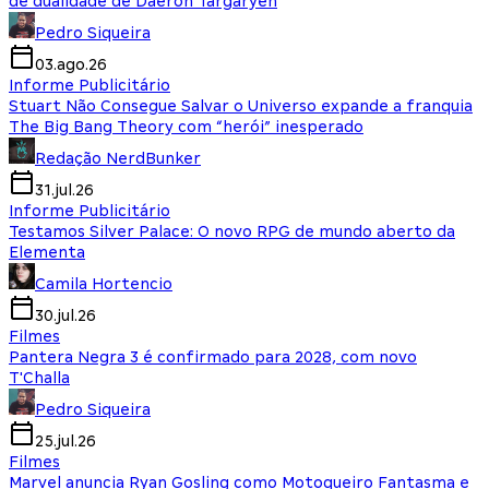
de dualidade de Daeron Targaryen
Pedro Siqueira
03.ago.26
Informe Publicitário
Stuart Não Consegue Salvar o Universo expande a franquia
The Big Bang Theory com “herói” inesperado
Redação NerdBunker
31.jul.26
Informe Publicitário
Testamos Silver Palace: O novo RPG de mundo aberto da
Elementa
Camila Hortencio
30.jul.26
Filmes
Pantera Negra 3 é confirmado para 2028, com novo
T'Challa
Pedro Siqueira
25.jul.26
Filmes
Marvel anuncia Ryan Gosling como Motoqueiro Fantasma e