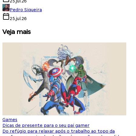
25.jul.26
Pedro Siqueira
25.jul.26
Veja mais
Games
S
Dicas de presente para o seu pai gamer
E
Do refúgio para relaxar após o trabalho ao topo da
d