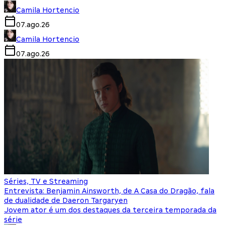
Camila Hortencio
07.ago.26
Camila Hortencio
07.ago.26
Séries, TV e Streaming
Entrevista: Benjamin Ainsworth, de A Casa do Dragão, fala
de dualidade de Daeron Targaryen
Jovem ator é um dos destaques da terceira temporada da
série