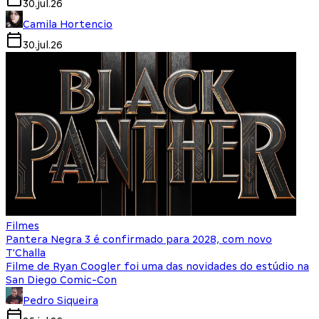
30.jul.26
Camila Hortencio
30.jul.26
Filmes
Pantera Negra 3 é confirmado para 2028, com novo
T'Challa
Filme de Ryan Coogler foi uma das novidades do estúdio na
San Diego Comic-Con
Pedro Siqueira