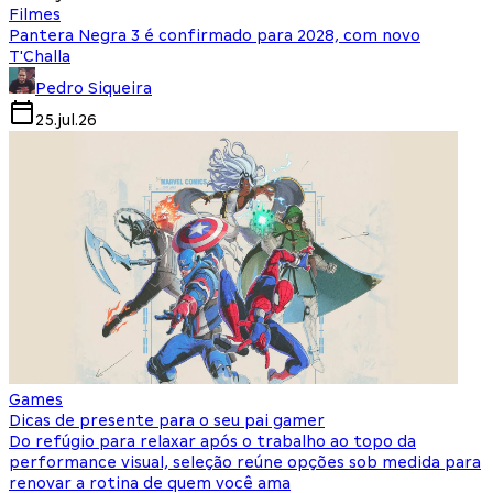
Filmes
Pantera Negra 3 é confirmado para 2028, com novo
T'Challa
Pedro Siqueira
25.jul.26
Games
Dicas de presente para o seu pai gamer
Do refúgio para relaxar após o trabalho ao topo da
performance visual, seleção reúne opções sob medida para
renovar a rotina de quem você ama