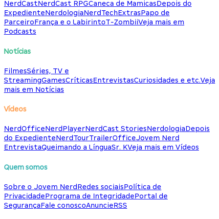
NerdCast
NerdCast RPG
Caneca de Mamicas
Depois do
Expediente
Nerdologia
NerdTech
Extras
Papo de
Parceiro
França e o Labirinto
T-Zombii
Veja mais em
Podcasts
Notícias
Filmes
Séries, TV e
Streaming
Games
Críticas
Entrevistas
Curiosidades e etc.
Veja
mais em Notícias
Vídeos
NerdOffice
NerdPlayer
NerdCast Stories
Nerdologia
Depois
do Expediente
NerdTour
TrailerOffice
Jovem Nerd
Entrevista
Queimando a Língua
Sr. K
Veja mais em Vídeos
Quem somos
Sobre o Jovem Nerd
Redes sociais
Política de
Privacidade
Programa de Integridade
Portal de
Segurança
Fale conosco
Anuncie
RSS