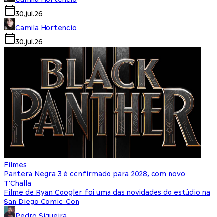
30.jul.26
Camila Hortencio
30.jul.26
Filmes
Pantera Negra 3 é confirmado para 2028, com novo
T'Challa
Filme de Ryan Coogler foi uma das novidades do estúdio na
San Diego Comic-Con
Pedro Siqueira