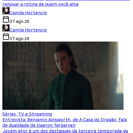
renovar a rotina de quem você ama
Camila Hortencio
07.ago.26
Camila Hortencio
07.ago.26
Séries, TV e Streaming
Entrevista: Benjamin Ainsworth, de A Casa do Dragão, fala
de dualidade de Daeron Targaryen
Jovem ator é um dos destaques da terceira temporada da