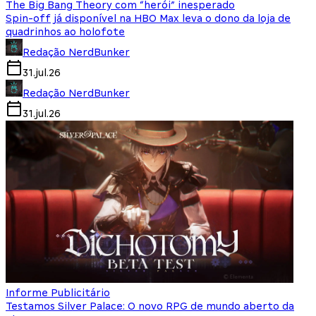
The Big Bang Theory com “herói” inesperado
Spin-off já disponível na HBO Max leva o dono da loja de
quadrinhos ao holofote
Redação NerdBunker
31.jul.26
Redação NerdBunker
31.jul.26
Informe Publicitário
Testamos Silver Palace: O novo RPG de mundo aberto da