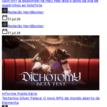
Spin-off já disponível na HBO Max leva o dono da loja de
quadrinhos ao holofote
Redação NerdBunker
31.jul.26
Redação NerdBunker
31.jul.26
Informe Publicitário
Testamos Silver Palace: O novo RPG de mundo aberto da
Elementa