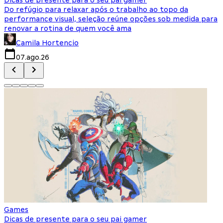
Do refúgio para relaxar após o trabalho ao topo da
d
performance visual, seleção reúne opções sob medida para
J
renovar a rotina de quem você ama
s
Camila Hortencio
07.ago.26
Games
Dicas de presente para o seu pai gamer