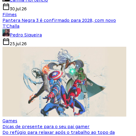
Camila Hortencio
30.jul.26
Filmes
Pantera Negra 3 é confirmado para 2028, com novo
T'Challa
Pedro Siqueira
25.jul.26
Games
Dicas de presente para o seu pai gamer
Do refúgio para relaxar após o trabalho ao topo da