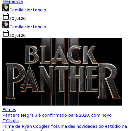
Elementa
Camila Hortencio
30.jul.26
Camila Hortencio
30.jul.26
Filmes
Pantera Negra 3 é confirmado para 2028, com novo
T'Challa
Filme de Ryan Coogler foi uma das novidades do estúdio na