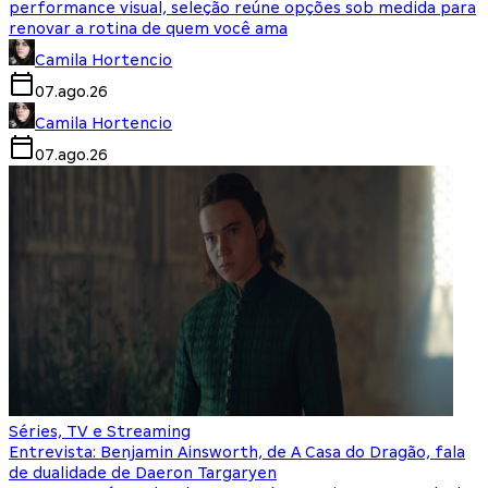
performance visual, seleção reúne opções sob medida para
renovar a rotina de quem você ama
Camila Hortencio
07.ago.26
Camila Hortencio
07.ago.26
Séries, TV e Streaming
Entrevista: Benjamin Ainsworth, de A Casa do Dragão, fala
de dualidade de Daeron Targaryen