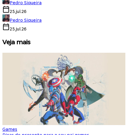
Pedro Siqueira
25.jul.26
Pedro Siqueira
25.jul.26
Veja mais
Games
S
Dicas de presente para o seu pai gamer
E