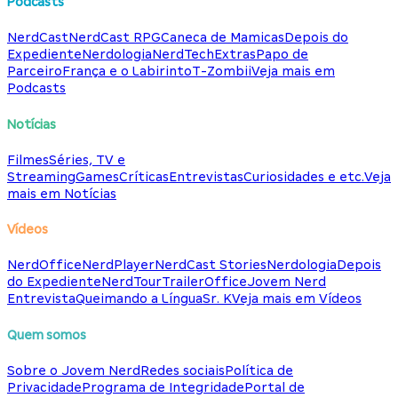
Podcasts
NerdCast
NerdCast RPG
Caneca de Mamicas
Depois do
Expediente
Nerdologia
NerdTech
Extras
Papo de
Parceiro
França e o Labirinto
T-Zombii
Veja mais em
Podcasts
Notícias
Filmes
Séries, TV e
Streaming
Games
Críticas
Entrevistas
Curiosidades e etc.
Veja
mais em Notícias
Vídeos
NerdOffice
NerdPlayer
NerdCast Stories
Nerdologia
Depois
do Expediente
NerdTour
TrailerOffice
Jovem Nerd
Entrevista
Queimando a Língua
Sr. K
Veja mais em Vídeos
Quem somos
Sobre o Jovem Nerd
Redes sociais
Política de
Privacidade
Programa de Integridade
Portal de