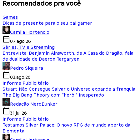
Recomendados pra você
Games
Dicas de presente para o seu pai gamer
Camila Hortencio
07.ago.26
Séries, TV e Streaming
Entrevista: Benjamin Ainsworth, de A Casa do Dragão, fala
de dualidade de Daeron Targaryen
Pedro Siqueira
03.ago.26
Informe Publicitário
Stuart Não Consegue Salvar o Universo expande a franquia
The Big Bang Theory com “herói” inesperado
Redação NerdBunker
31.jul.26
Informe Publicitário
Testamos Silver Palace: O novo RPG de mundo aberto da
Elementa