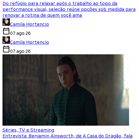
Do refúgio para relaxar após o trabalho ao topo da
performance visual, seleção reúne opções sob medida para
renovar a rotina de quem você ama
Camila Hortencio
07.ago.26
Camila Hortencio
07.ago.26
Séries, TV e Streaming
Entrevista: Benjamin Ainsworth, de A Casa do Dragão, fala