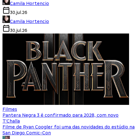
Camila Hortencio
30.jul.26
Camila Hortencio
30.jul.26
Filmes
Pantera Negra 3 é confirmado para 2028, com novo
T'Challa
Filme de Ryan Coogler foi uma das novidades do estúdio na
San Diego Comic-Con