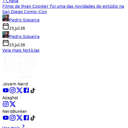
T'Challa
Filme de Ryan Coogler foi uma das novidades do estúdio na
San Diego Comic-Con
Pedro Siqueira
25.jul.26
Pedro Siqueira
25.jul.26
Veja mais Notícias
Jovem Nerd
Azaghal
NerdBunker
Ver mais