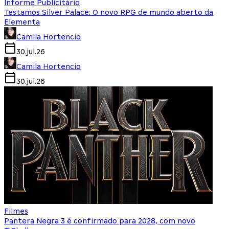
Informe Publicitário
Testamos Silver Palace: O novo RPG de mundo aberto da
Elementa
Camila Hortencio
30.jul.26
Camila Hortencio
30.jul.26
Filmes
Pantera Negra 3 é confirmado para 2028, com novo