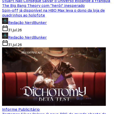
Stuart Não Consegue Salvar o Universo expande a franquia
The Big Bang Theory com “herói” inesperado
Spin-off já disponível na HBO Max leva o dono da loja de
quadrinhos ao holofote
Redação NerdBunker
31.jul.26
Redação NerdBunker
31.jul.26
Informe Publicitário