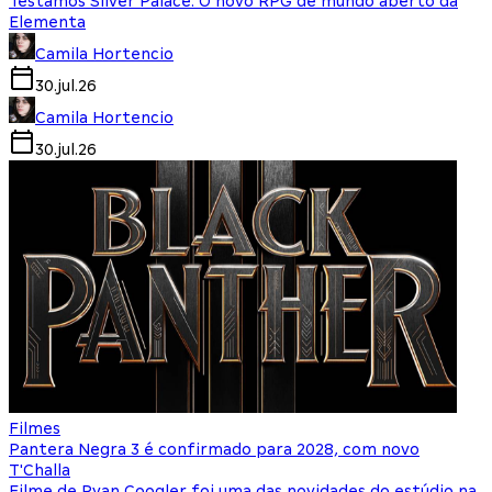
Testamos Silver Palace: O novo RPG de mundo aberto da
Elementa
Camila Hortencio
30.jul.26
Camila Hortencio
30.jul.26
Filmes
Pantera Negra 3 é confirmado para 2028, com novo
T'Challa
Filme de Ryan Coogler foi uma das novidades do estúdio na