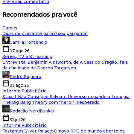
Envie seu comentário
Recomendados pra você
Games
Dicas de presente para o seu pai gamer
Camila Hortencio
07.ago.26
Séries, TV e Streaming
Entrevista: Benjamin Ainsworth, de A Casa do Dragão, fala
de dualidade de Daeron Targaryen
Pedro Siqueira
03.ago.26
Informe Publicitário
Stuart Não Consegue Salvar o Universo expande a franquia
The Big Bang Theory com “herói” inesperado
Redação NerdBunker
31.jul.26
Informe Publicitário
Testamos Silver Palace: O novo RPG de mundo aberto da