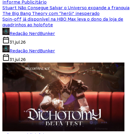
Informe Publicitário
Stuart Não Consegue Salvar o Universo expande a franquia
The Big Bang Theory com “herói” inesperado
Spin-off já disponível na HBO Max leva o dono da loja de
quadrinhos ao holofote
Redação NerdBunker
31.jul.26
Redação NerdBunker
31.jul.26