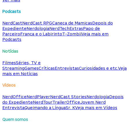
Podcasts
NerdCast
NerdCast RPG
Caneca de Mamicas
Depois do
Expediente
Nerdologia
NerdTech
Extras
Papo de
Parceiro
França e o Labirinto
T-Zombii
Veja mais em
Podcasts
Notícias
Filmes
Séries, TV e
Streaming
Games
Críticas
Entrevistas
Curiosidades e etc.
Veja
mais em Notícias
Vídeos
NerdOffice
NerdPlayer
NerdCast Stories
Nerdologia
Depois
do Expediente
NerdTour
TrailerOffice
Jovem Nerd
Entrevista
Queimando a Língua
Sr. K
Veja mais em Vídeos
Quem somos