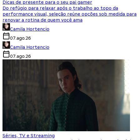
Dicas de presente para o seu pai gamer
Do refúgio para relaxar após o trabalho ao topo da
performance visual, seleção reúne opções sob medida para
renovar a rotina de quem você ama
Camila Hortencio
07.ago.26
Camila Hortencio
07.ago.26
Séries, TV e Streaming