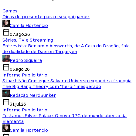
Games
Dicas de presente para o seu pai gamer
Camila Hortencio
07.ago.26
Séries, TV e Streaming
Entrevista: Benjamin Ainsworth, de A Casa do Dragão, fala
de dualidade de Daeron Targaryen
Pedro Siqueira
03.ago.26
Informe Publicitário
Stuart Não Consegue Salvar o Universo expande a franquia
The Big Bang Theory com “herói” inesperado
Redação NerdBunker
31.jul.26
Informe Publicitário
Testamos Silver Palace: O novo RPG de mundo aberto da
Elementa
Camila Hortencio