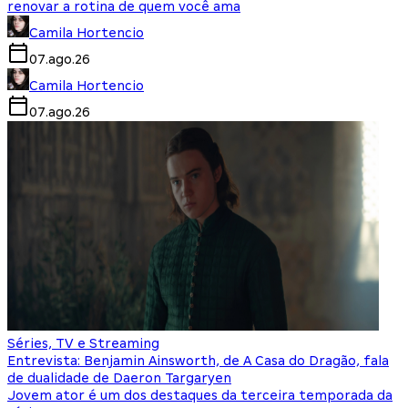
renovar a rotina de quem você ama
Camila Hortencio
07.ago.26
Camila Hortencio
07.ago.26
Séries, TV e Streaming
Entrevista: Benjamin Ainsworth, de A Casa do Dragão, fala
de dualidade de Daeron Targaryen
Jovem ator é um dos destaques da terceira temporada da