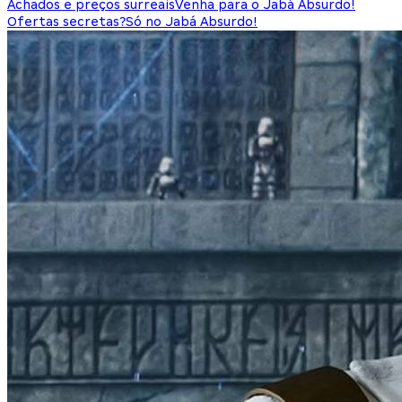
Achados e preços surreais
Venha para o Jabá Absurdo!
Ofertas secretas?
Só no Jabá Absurdo!