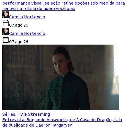
performance visual, seleção reúne opções sob medida para
renovar a rotina de quem você ama
Camila Hortencio
07.ago.26
Camila Hortencio
07.ago.26
Séries, TV e Streaming
Entrevista: Benjamin Ainsworth, de A Casa do Dragão, fala
de dualidade de Daeron Targaryen