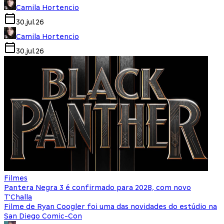
Camila Hortencio
30.jul.26
Camila Hortencio
30.jul.26
Filmes
Pantera Negra 3 é confirmado para 2028, com novo
T'Challa
Filme de Ryan Coogler foi uma das novidades do estúdio na
San Diego Comic-Con