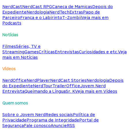
NerdCast
NerdCast RPG
Caneca de Mamicas
Depois do
Expediente
Nerdologia
NerdTech
Extras
Papo de
Parceiro
França e o Labirinto
T-Zombii
Veja mais em
Podcasts
Notícias
Filmes
Séries, TV e
Streaming
Games
Críticas
Entrevistas
Curiosidades e etc.
Veja
mais em Notícias
Vídeos
NerdOffice
NerdPlayer
NerdCast Stories
Nerdologia
Depois
do Expediente
NerdTour
TrailerOffice
Jovem Nerd
Entrevista
Queimando a Língua
Sr. K
Veja mais em Vídeos
Quem somos
Sobre o Jovem Nerd
Redes sociais
Política de
Privacidade
Programa de Integridade
Portal de
Segurança
Fale conosco
Anuncie
RSS