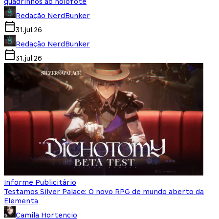
quadrinhos ao holofote
Redação NerdBunker
31.jul.26
Redação NerdBunker
31.jul.26
Informe Publicitário
Testamos Silver Palace: O novo RPG de mundo aberto da
Elementa
Camila Hortencio