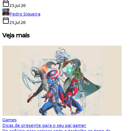
25.jul.26
Pedro Siqueira
25.jul.26
Veja mais
Games
S
Dicas de presente para o seu pai gamer
E
Do refúgio para relaxar após o trabalho ao topo da
d