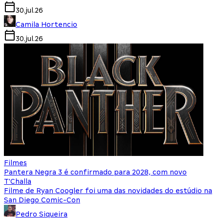
30.jul.26
Camila Hortencio
30.jul.26
Filmes
Pantera Negra 3 é confirmado para 2028, com novo
T'Challa
Filme de Ryan Coogler foi uma das novidades do estúdio na
San Diego Comic-Con
Pedro Siqueira