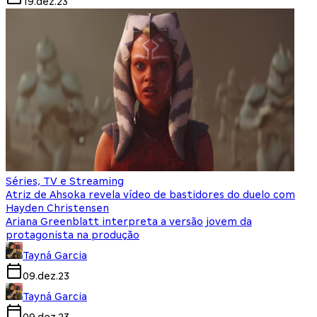
19.dez.23
Séries, TV e Streaming
Atriz de Ahsoka revela vídeo de bastidores do duelo com
Hayden Christensen
Ariana Greenblatt interpreta a versão jovem da
protagonista na produção
Tayná Garcia
09.dez.23
Tayná Garcia