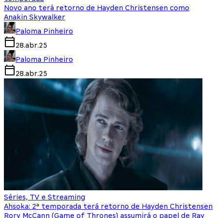
Novo ano terá retorno de Hayden Christensen como
Anakin Skywalker
Paloma Pinheiro
28.abr.25
Paloma Pinheiro
28.abr.25
Séries, TV e Streaming
Ahsoka: 2ª temporada terá retorno de Hayden Christensen
Rory McCann (Game of Thrones) assumirá o papel de Ray