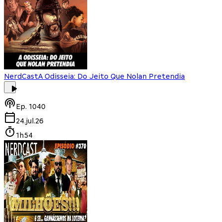
NerdCast
A Odisseia: Do Jeito Que Nolan Pretendia
Ep.
1040
24.jul.26
1h54