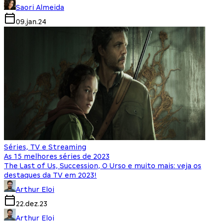
Saori Almeida
09.jan.24
Séries, TV e Streaming
As 15 melhores séries de 2023
The Last of Us, Succession, O Urso e muito mais: veja os
destaques da TV em 2023!
Arthur Eloi
22.dez.23
Arthur Eloi