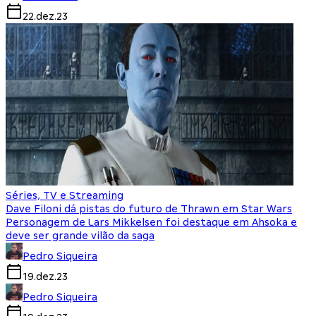
22.dez.23
Séries, TV e Streaming
Dave Filoni dá pistas do futuro de Thrawn em Star Wars
Personagem de Lars Mikkelsen foi destaque em Ahsoka e
deve ser grande vilão da saga
Pedro Siqueira
19.dez.23
Pedro Siqueira