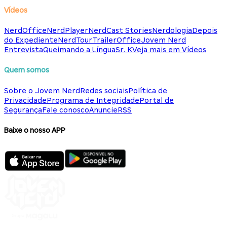
Vídeos
NerdOffice
NerdPlayer
NerdCast Stories
Nerdologia
Depois
do Expediente
NerdTour
TrailerOffice
Jovem Nerd
Entrevista
Queimando a Língua
Sr. K
Veja mais em Vídeos
Quem somos
Sobre o Jovem Nerd
Redes sociais
Política de
Privacidade
Programa de Integridade
Portal de
Segurança
Fale conosco
Anuncie
RSS
Baixe o nosso APP