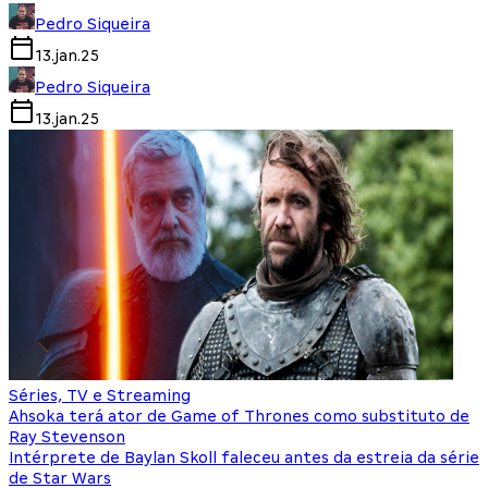
Pedro Siqueira
13.jan.25
Pedro Siqueira
13.jan.25
Séries, TV e Streaming
Ahsoka terá ator de Game of Thrones como substituto de
Ray Stevenson
Intérprete de Baylan Skoll faleceu antes da estreia da série
de Star Wars