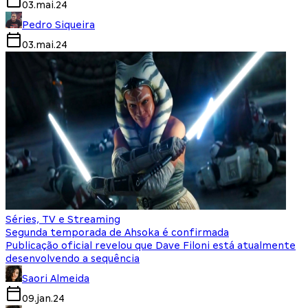
03.mai.24
Pedro Siqueira
03.mai.24
Séries, TV e Streaming
Segunda temporada de Ahsoka é confirmada
Publicação oficial revelou que Dave Filoni está atualmente
desenvolvendo a sequência
Saori Almeida
09.jan.24