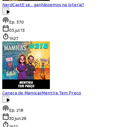
NerdCast
E se... ganhássemos na loteria?
Ep.
370
05.jul.13
1h27
Caneca de Mamicas
Mentira Tem Preço
Ep.
218
30.jun.26
1h12