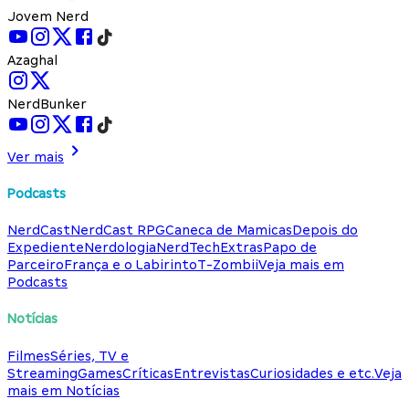
Jovem Nerd
Azaghal
NerdBunker
Ver mais
Podcasts
NerdCast
NerdCast RPG
Caneca de Mamicas
Depois do
Expediente
Nerdologia
NerdTech
Extras
Papo de
Parceiro
França e o Labirinto
T-Zombii
Veja mais em
Podcasts
Notícias
Filmes
Séries, TV e
Streaming
Games
Críticas
Entrevistas
Curiosidades e etc.
Veja
mais em Notícias