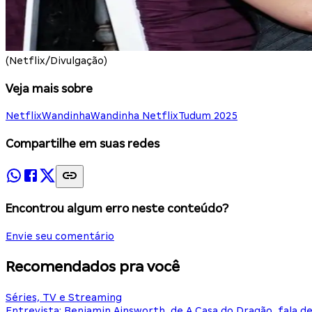
(Netflix/Divulgação)
Veja mais sobre
Netflix
Wandinha
Wandinha Netflix
Tudum 2025
Compartilhe em suas redes
Encontrou algum erro neste conteúdo?
Envie seu comentário
Recomendados pra você
Séries, TV e Streaming
Entrevista: Benjamin Ainsworth, de A Casa do Dragão, fala d