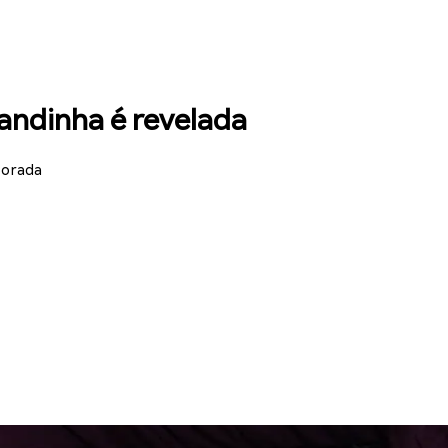
ndinha é revelada
porada