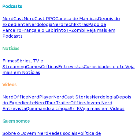
Podcasts
NerdCast
NerdCast RPG
Caneca de Mamicas
Depois do
Expediente
Nerdologia
NerdTech
Extras
Papo de
Parceiro
França e o Labirinto
T-Zombii
Veja mais em
Podcasts
Notícias
Filmes
Séries, TV e
Streaming
Games
Críticas
Entrevistas
Curiosidades e etc.
Veja
mais em Notícias
Vídeos
NerdOffice
NerdPlayer
NerdCast Stories
Nerdologia
Depois
do Expediente
NerdTour
TrailerOffice
Jovem Nerd
Entrevista
Queimando a Língua
Sr. K
Veja mais em Vídeos
Quem somos
Sobre o Jovem Nerd
Redes sociais
Política de