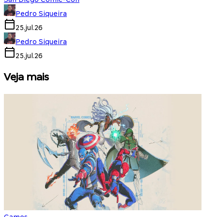
Pedro Siqueira
25.jul.26
Pedro Siqueira
25.jul.26
Veja mais
Games
S