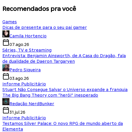
Recomendados pra você
Games
Dicas de presente para o seu pai gamer
Camila Hortencio
07.ago.26
Séries, TV e Streaming
Entrevista: Benjamin Ainsworth, de A Casa do Dragão, fala
de dualidade de Daeron Targaryen
Pedro Siqueira
03.ago.26
Informe Publicitário
Stuart Não Consegue Salvar o Universo expande a franquia
The Big Bang Theory com “herói” inesperado
Redação NerdBunker
31.jul.26
Informe Publicitário
Testamos Silver Palace: O novo RPG de mundo aberto da
Elementa