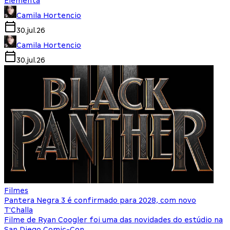
Elementa
Camila Hortencio
30.jul.26
Camila Hortencio
30.jul.26
Filmes
Pantera Negra 3 é confirmado para 2028, com novo
T'Challa
Filme de Ryan Coogler foi uma das novidades do estúdio na
San Diego Comic-Con