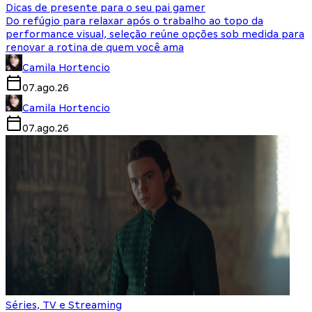
Dicas de presente para o seu pai gamer
Do refúgio para relaxar após o trabalho ao topo da
performance visual, seleção reúne opções sob medida para
renovar a rotina de quem você ama
Camila Hortencio
07.ago.26
Camila Hortencio
07.ago.26
Séries, TV e Streaming