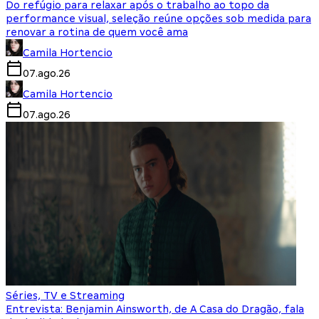
Do refúgio para relaxar após o trabalho ao topo da
performance visual, seleção reúne opções sob medida para
renovar a rotina de quem você ama
Camila Hortencio
07.ago.26
Camila Hortencio
07.ago.26
Séries, TV e Streaming
Entrevista: Benjamin Ainsworth, de A Casa do Dragão, fala