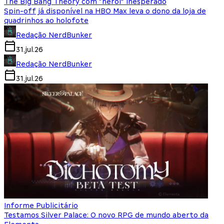
The Big Bang Theory com “herói” inesperado
Spin-off já disponível na HBO Max leva o dono da loja de
quadrinhos ao holofote
Redação NerdBunker
31.jul.26
Redação NerdBunker
31.jul.26
Informe Publicitário
Testamos Silver Palace: O novo RPG de mundo aberto da