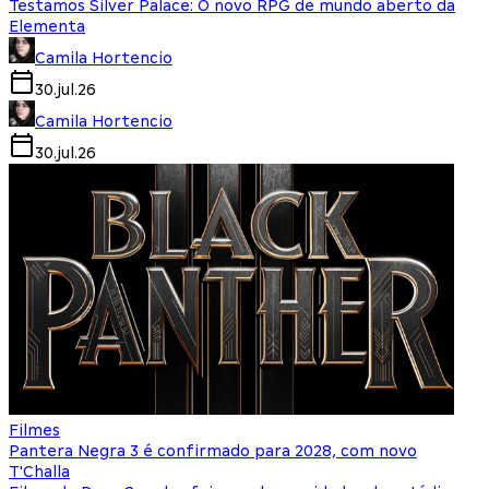
Testamos Silver Palace: O novo RPG de mundo aberto da
Elementa
Camila Hortencio
30.jul.26
Camila Hortencio
30.jul.26
Filmes
Pantera Negra 3 é confirmado para 2028, com novo
T'Challa