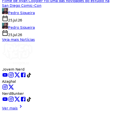
Filme de Ryan Coogler foi uma das novidades do estúdio na
San Diego Comic-Con
Pedro Siqueira
25.jul.26
Pedro Siqueira
25.jul.26
Veja mais Notícias
Jovem Nerd
Azaghal
NerdBunker
Ver mais