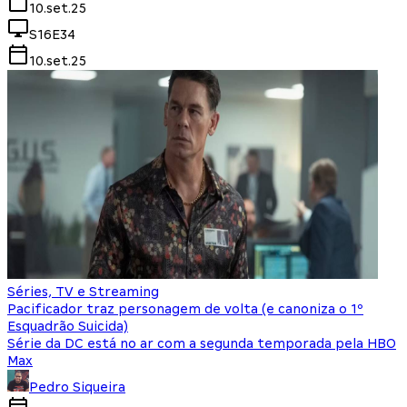
10.set.25
S16E34
10.set.25
Séries, TV e Streaming
Pacificador traz personagem de volta (e canoniza o 1º
Esquadrão Suicida)
Série da DC está no ar com a segunda temporada pela HBO
Max
Pedro Siqueira