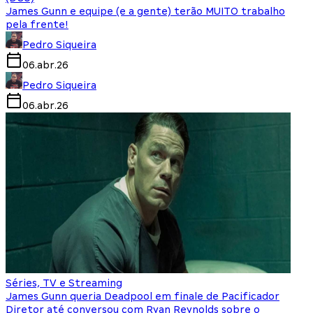
James Gunn e equipe (e a gente) terão MUITO trabalho
pela frente!
Pedro Siqueira
06.abr.26
Pedro Siqueira
06.abr.26
Séries, TV e Streaming
James Gunn queria Deadpool em finale de Pacificador
Diretor até conversou com Ryan Reynolds sobre o