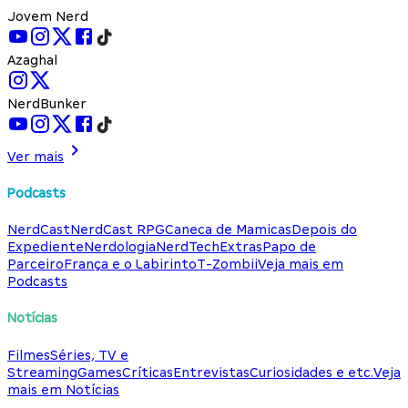
Jovem Nerd
Azaghal
NerdBunker
Ver mais
Podcasts
NerdCast
NerdCast RPG
Caneca de Mamicas
Depois do
Expediente
Nerdologia
NerdTech
Extras
Papo de
Parceiro
França e o Labirinto
T-Zombii
Veja mais em
Podcasts
Notícias
Filmes
Séries, TV e
Streaming
Games
Críticas
Entrevistas
Curiosidades e etc.
Veja
mais em Notícias