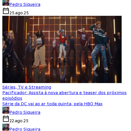
Pedro Siqueira
25.ago.25
Séries, TV e Streaming
Pacificador: Assista à nova abertura e teaser dos próximos
episódios
Série da DC vai ao ar toda quinta, pela HBO Max
Pedro Siqueira
22.ago.25
Pedro Siqueira