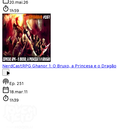
20.mai.26
1h59
NerdCast
RPG Ghanor 1: O Bruxo, a Princesa e o Dragão
Ep.
251
18.mar.11
1h39