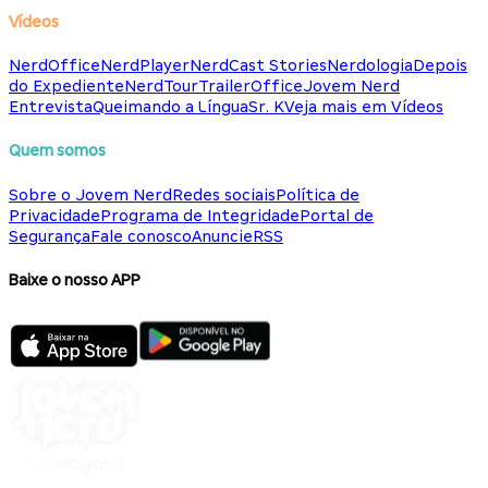
Vídeos
NerdOffice
NerdPlayer
NerdCast Stories
Nerdologia
Depois
do Expediente
NerdTour
TrailerOffice
Jovem Nerd
Entrevista
Queimando a Língua
Sr. K
Veja mais em Vídeos
Quem somos
Sobre o Jovem Nerd
Redes sociais
Política de
Privacidade
Programa de Integridade
Portal de
Segurança
Fale conosco
Anuncie
RSS
Baixe o nosso APP