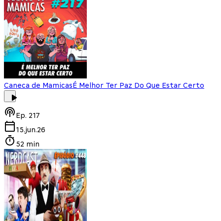
Caneca de Mamicas
É Melhor Ter Paz Do Que Estar Certo
Ep.
217
15.jun.26
52 min