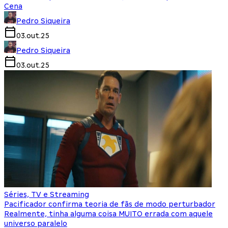
Cena
Pedro Siqueira
03.out.25
Pedro Siqueira
03.out.25
Séries, TV e Streaming
Pacificador confirma teoria de fãs de modo perturbador
Realmente, tinha alguma coisa MUITO errada com aquele
universo paralelo