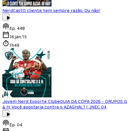
NerdCast
O cliente tem sempre razão. Ou não!
Ep.
448
16.jan.15
1h49
Jovem Nerd Esporte Clube
GUIA DA COPA 2026 - GRUPOS G
& H: Você apostaria contra o AZAGHAL? | JNEC 04
Ep.
04