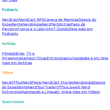
Podcasts
NerdCast
NerdCast RPG
Caneca de Mamicas
Depois do
Expediente
Nerdologia
NerdTech
Extras
Papo de
Parceiro
França e o Labirinto
T-Zombii
Veja mais em
Podcasts
Notícias
Filmes
Séries, TV e
Streaming
Games
Críticas
Entrevistas
Curiosidades e etc.
Veja
mais em Notícias
Vídeos
NerdOffice
NerdPlayer
NerdCast Stories
Nerdologia
Depois
do Expediente
NerdTour
TrailerOffice
Jovem Nerd
Entrevista
Queimando a Língua
Sr. K
Veja mais em Vídeos
Quem somos