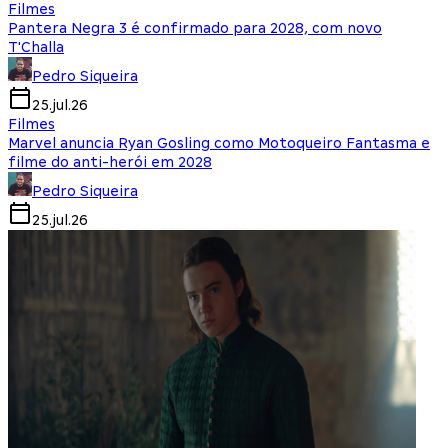
Filmes
Pantera Negra 3 é confirmado para 2028, com novo
T'Challa
Pedro Siqueira
25.jul.26
Filmes
Marvel anuncia Ryan Gosling como Motoqueiro Fantasma e
filme do anti-herói em 2028
Pedro Siqueira
25.jul.26