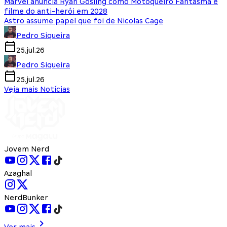
Marvel anuncia Ryan Gosling como Motoqueiro Fantasma e
filme do anti-herói em 2028
Astro assume papel que foi de Nicolas Cage
Pedro Siqueira
25.jul.26
Pedro Siqueira
25.jul.26
Veja mais Notícias
Jovem Nerd
Azaghal
NerdBunker
Ver mais