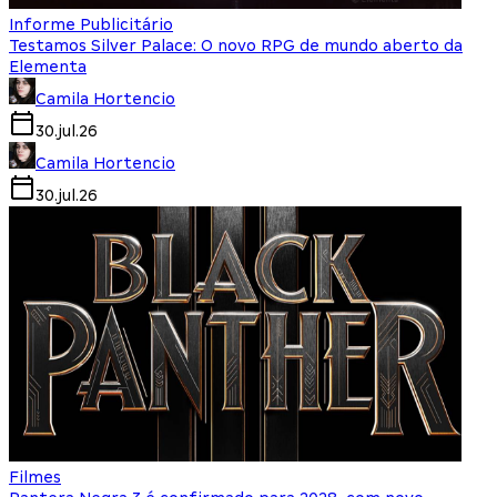
Informe Publicitário
Testamos Silver Palace: O novo RPG de mundo aberto da
Elementa
Camila Hortencio
30.jul.26
Camila Hortencio
30.jul.26
Filmes