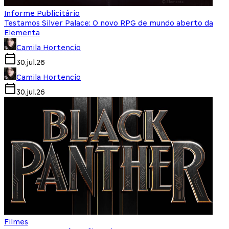
Informe Publicitário
Testamos Silver Palace: O novo RPG de mundo aberto da
Elementa
Camila Hortencio
30.jul.26
Camila Hortencio
30.jul.26
Filmes