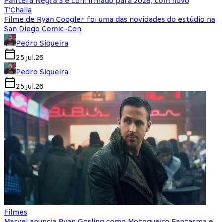
Pantera Negra 3 é confirmado para 2028, com novo
T'Challa
Filme de Ryan Coogler foi uma das novidades do estúdio na
San Diego Comic-Con
Pedro Siqueira
25.jul.26
Pedro Siqueira
25.jul.26
Filmes
Marvel anuncia Ryan Gosling como Motoqueiro Fantasma e