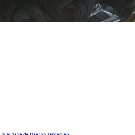
e dualidade de Daeron Targaryen