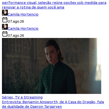
performance visual, seleção reúne opções sob medida para
renovar a rotina de quem você ama
Camila Hortencio
07.ago.26
Camila Hortencio
07.ago.26
Séries, TV e Streaming
Entrevista: Benjamin Ainsworth, de A Casa do Dragão, fala
de dualidade de Daeron Targaryen