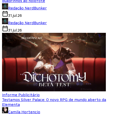
quadrinhos ao holofote
Redação NerdBunker
31.jul.26
Redação NerdBunker
31.jul.26
Informe Publicitário
Testamos Silver Palace: O novo RPG de mundo aberto da
Elementa
Camila Hortencio