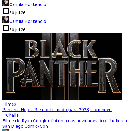
Camila Hortencio
30.jul.26
Camila Hortencio
30.jul.26
Filmes
Pantera Negra 3 é confirmado para 2028, com novo
T'Challa
Filme de Ryan Coogler foi uma das novidades do estúdio na
San Diego Comic-Con