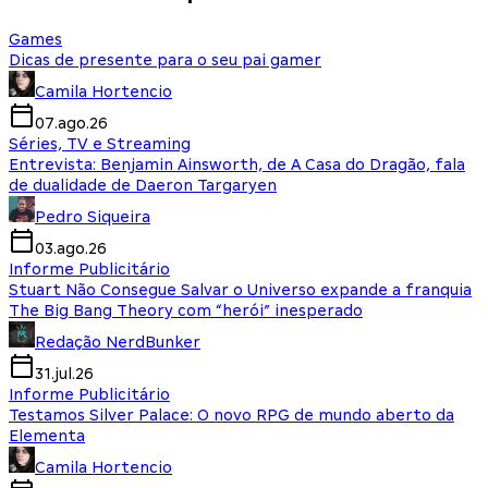
Games
Dicas de presente para o seu pai gamer
Camila Hortencio
07.ago.26
Séries, TV e Streaming
Entrevista: Benjamin Ainsworth, de A Casa do Dragão, fala
de dualidade de Daeron Targaryen
Pedro Siqueira
03.ago.26
Informe Publicitário
Stuart Não Consegue Salvar o Universo expande a franquia
The Big Bang Theory com “herói” inesperado
Redação NerdBunker
31.jul.26
Informe Publicitário
Testamos Silver Palace: O novo RPG de mundo aberto da
Elementa
Camila Hortencio