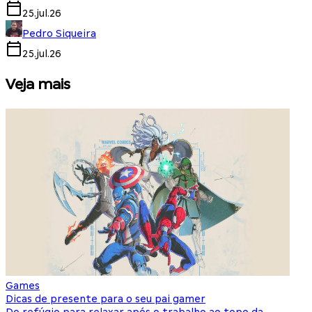
25.jul.26
Pedro Siqueira
25.jul.26
Veja mais
Games
S
Dicas de presente para o seu pai gamer
E
Do refúgio para relaxar após o trabalho ao topo da
d