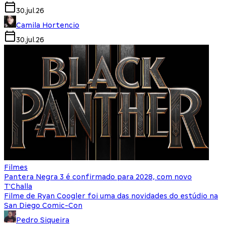
30.jul.26
Camila Hortencio
30.jul.26
Filmes
Pantera Negra 3 é confirmado para 2028, com novo
T'Challa
Filme de Ryan Coogler foi uma das novidades do estúdio na
San Diego Comic-Con
Pedro Siqueira