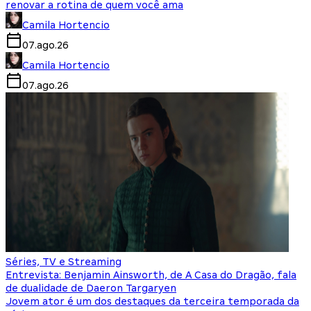
renovar a rotina de quem você ama
Camila Hortencio
07.ago.26
Camila Hortencio
07.ago.26
Séries, TV e Streaming
Entrevista: Benjamin Ainsworth, de A Casa do Dragão, fala
de dualidade de Daeron Targaryen
Jovem ator é um dos destaques da terceira temporada da