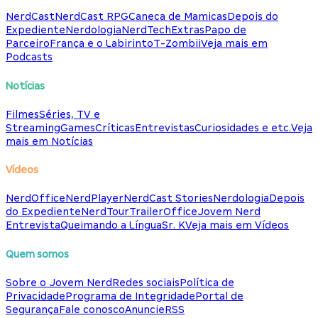
NerdCast
NerdCast RPG
Caneca de Mamicas
Depois do
Expediente
Nerdologia
NerdTech
Extras
Papo de
Parceiro
França e o Labirinto
T-Zombii
Veja mais em
Podcasts
Notícias
Filmes
Séries, TV e
Streaming
Games
Críticas
Entrevistas
Curiosidades e etc.
Veja
mais em Notícias
Vídeos
NerdOffice
NerdPlayer
NerdCast Stories
Nerdologia
Depois
do Expediente
NerdTour
TrailerOffice
Jovem Nerd
Entrevista
Queimando a Língua
Sr. K
Veja mais em Vídeos
Quem somos
Sobre o Jovem Nerd
Redes sociais
Política de
Privacidade
Programa de Integridade
Portal de
Segurança
Fale conosco
Anuncie
RSS