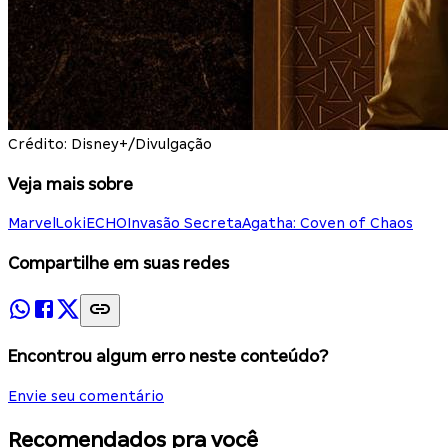
Crédito: Disney+/Divulgação
Veja mais sobre
Marvel
Loki
ECHO
Invasão Secreta
Agatha: Coven of Chaos
Compartilhe em suas redes
Encontrou algum erro neste conteúdo?
Envie seu comentário
Recomendados pra você