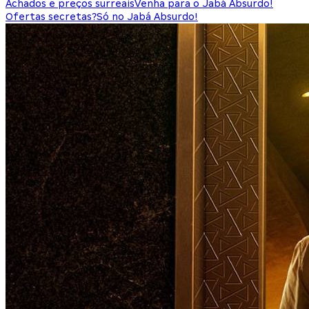
Achados e preços surreais
Venha para o Jabá Absurdo!
Ofertas secretas?
Só no Jabá Absurdo!