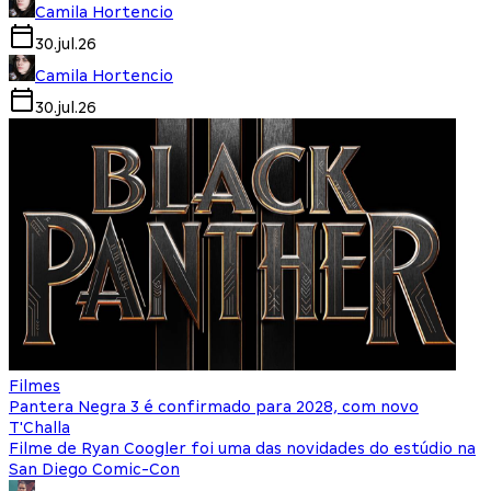
Camila Hortencio
30.jul.26
Camila Hortencio
30.jul.26
Filmes
Pantera Negra 3 é confirmado para 2028, com novo
T'Challa
Filme de Ryan Coogler foi uma das novidades do estúdio na
San Diego Comic-Con