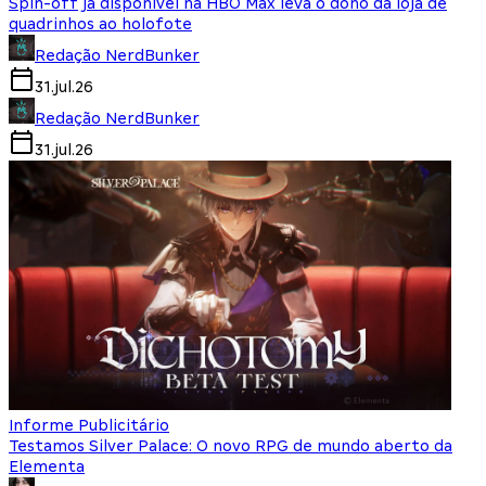
Spin-off já disponível na HBO Max leva o dono da loja de
quadrinhos ao holofote
Redação NerdBunker
31.jul.26
Redação NerdBunker
31.jul.26
Informe Publicitário
Testamos Silver Palace: O novo RPG de mundo aberto da
Elementa