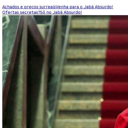
Achados e preços surreais
Venha para o Jabá Absurdo!
Ofertas secretas?
Só no Jabá Absurdo!