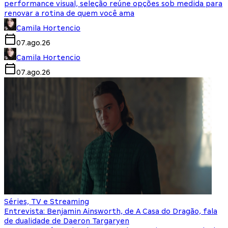
performance visual, seleção reúne opções sob medida para
renovar a rotina de quem você ama
Camila Hortencio
07.ago.26
Camila Hortencio
07.ago.26
Séries, TV e Streaming
Entrevista: Benjamin Ainsworth, de A Casa do Dragão, fala
de dualidade de Daeron Targaryen