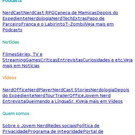
Podcasts
NerdCast
NerdCast RPG
Caneca de Mamicas
Depois do
Expediente
Nerdologia
NerdTech
Extras
Papo de
Parceiro
França e o Labirinto
T-Zombii
Veja mais em
Podcasts
Notícias
Filmes
Séries, TV e
Streaming
Games
Críticas
Entrevistas
Curiosidades e etc.
Veja
mais em Notícias
Vídeos
NerdOffice
NerdPlayer
NerdCast Stories
Nerdologia
Depois
do Expediente
NerdTour
TrailerOffice
Jovem Nerd
Entrevista
Queimando a Língua
Sr. K
Veja mais em Vídeos
Quem somos
Sobre o Jovem Nerd
Redes sociais
Política de
Privacidade
Programa de Integridade
Portal de