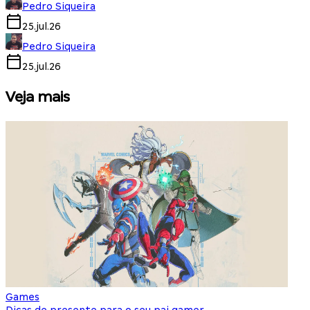
Pedro Siqueira
25.jul.26
Pedro Siqueira
25.jul.26
Veja mais
Games
S
Dicas de presente para o seu pai gamer
E