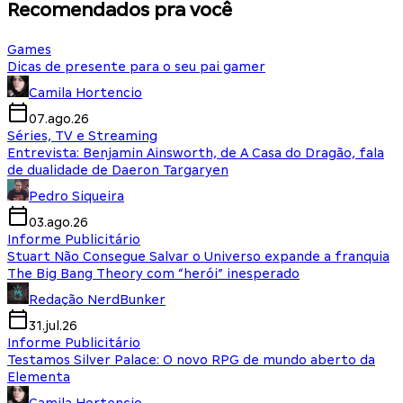
Recomendados pra você
Games
Dicas de presente para o seu pai gamer
Camila Hortencio
07.ago.26
Séries, TV e Streaming
Entrevista: Benjamin Ainsworth, de A Casa do Dragão, fala
de dualidade de Daeron Targaryen
Pedro Siqueira
03.ago.26
Informe Publicitário
Stuart Não Consegue Salvar o Universo expande a franquia
The Big Bang Theory com “herói” inesperado
Redação NerdBunker
31.jul.26
Informe Publicitário
Testamos Silver Palace: O novo RPG de mundo aberto da
Elementa