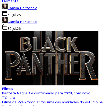
Elementa
Camila Hortencio
30.jul.26
Camila Hortencio
30.jul.26
Filmes
Pantera Negra 3 é confirmado para 2028, com novo
T'Challa
Filme de Ryan Coogler foi uma das novidades do estúdio na