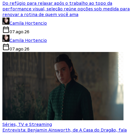
Do refúgio para relaxar após o trabalho ao topo da
performance visual, seleção reúne opções sob medida para
renovar a rotina de quem você ama
Camila Hortencio
07.ago.26
Camila Hortencio
07.ago.26
Séries, TV e Streaming
Entrevista: Benjamin Ainsworth, de A Casa do Dragão, fala