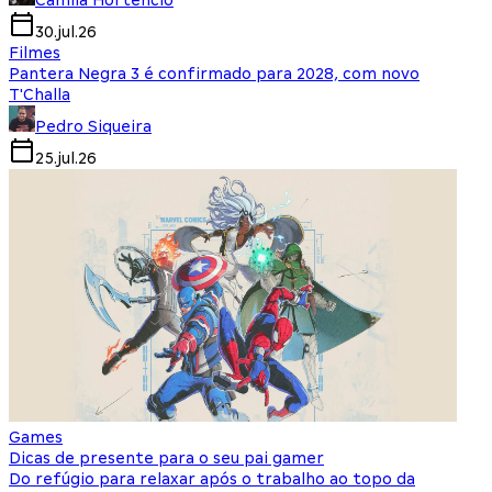
Camila Hortencio
30.jul.26
Filmes
Pantera Negra 3 é confirmado para 2028, com novo
T'Challa
Pedro Siqueira
25.jul.26
Games
Dicas de presente para o seu pai gamer
Do refúgio para relaxar após o trabalho ao topo da