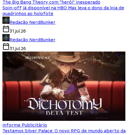
The Big Bang Theory com “herói” inesperado
Spin-off já disponível na HBO Max leva o dono da loja de
quadrinhos ao holofote
Redação NerdBunker
31.jul.26
Redação NerdBunker
31.jul.26
Informe Publicitário
Testamos Silver Palace: O novo RPG de mundo aberto da