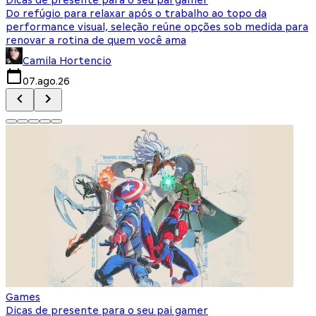
Do refúgio para relaxar após o trabalho ao topo da
d
performance visual, seleção reúne opções sob medida para
J
renovar a rotina de quem você ama
s
Camila Hortencio
07.ago.26
Games
Dicas de presente para o seu pai gamer