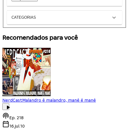
CATEGORIAS
Recomendados para você
NerdCast
Malandro é malandro, mané é mané
Ep.
218
16.jul.10