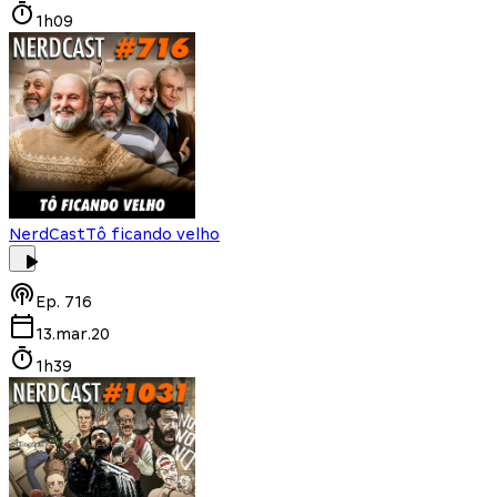
1h09
NerdCast
Tô ficando velho
Ep.
716
13.mar.20
1h39