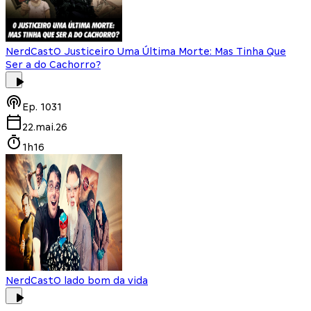
NerdCast
O Justiceiro Uma Última Morte: Mas Tinha Que
Ser a do Cachorro?
Ep.
1031
22.mai.26
1h16
NerdCast
O lado bom da vida