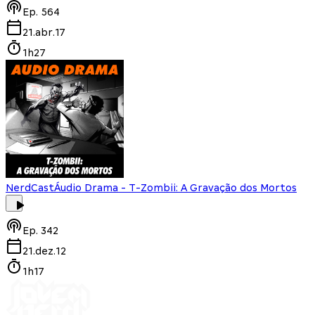
Ep.
564
21.abr.17
1h27
NerdCast
Áudio Drama - T-Zombii: A Gravação dos Mortos
Ep.
342
21.dez.12
1h17