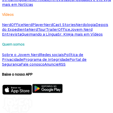
mais em Notícias
Vídeos
NerdOffice
NerdPlayer
NerdCast Stories
Nerdologia
Depois
do Expediente
NerdTour
TrailerOffice
Jovem Nerd
Entrevista
Queimando a Língua
Sr. K
Veja mais em Vídeos
Quem somos
Sobre o Jovem Nerd
Redes sociais
Política de
Privacidade
Programa de Integridade
Portal de
Segurança
Fale conosco
Anuncie
RSS
Baixe o nosso APP