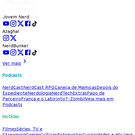
Jovem Nerd
Azaghal
NerdBunker
Ver mais
Podcasts
NerdCast
NerdCast RPG
Caneca de Mamicas
Depois do
Expediente
Nerdologia
NerdTech
Extras
Papo de
Parceiro
França e o Labirinto
T-Zombii
Veja mais em
Podcasts
Notícias
Filmes
Séries, TV e
Streaming
Games
Críticas
Entrevistas
Curiosidades e etc.
Veja