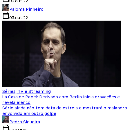
03.out.22
Paloma Pinheiro
03.out.22
Séries, TV e Streaming
La Casa de Papel: Derivado com Berlin inicia gravações e
revela elenco
Série ainda não tem data de estreia e mostrará o malandro
envolvido em outro golpe
Pedro Siqueira