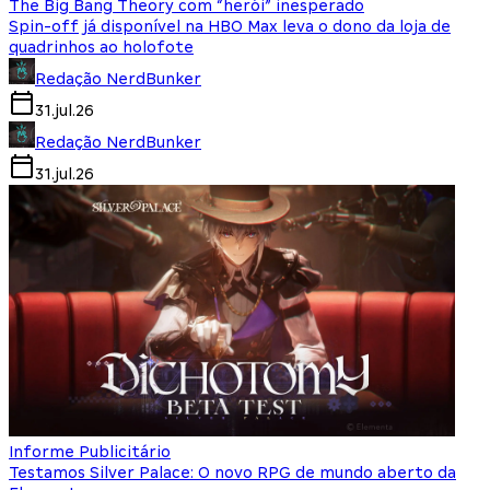
The Big Bang Theory com “herói” inesperado
Spin-off já disponível na HBO Max leva o dono da loja de
quadrinhos ao holofote
Redação NerdBunker
31.jul.26
Redação NerdBunker
31.jul.26
Informe Publicitário
Testamos Silver Palace: O novo RPG de mundo aberto da