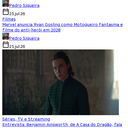
Pedro Siqueira
25.jul.26
Filmes
Marvel anuncia Ryan Gosling como Motoqueiro Fantasma e
filme do anti-herói em 2028
Pedro Siqueira
25.jul.26
Séries, TV e Streaming
Entrevista: Benjamin Ainsworth, de A Casa do Dragão, fala