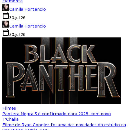
Elementa
Camila Hortencio
30.jul.26
Camila Hortencio
30.jul.26
Filmes
Pantera Negra 3 é confirmado para 2028, com novo
T'Challa
Filme de Ryan Coogler foi uma das novidades do estúdio na