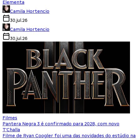
Elementa
Camila Hortencio
30.jul.26
Camila Hortencio
30.jul.26
Filmes
Pantera Negra 3 é confirmado para 2028, com novo
T'Challa
Filme de Ryan Coogler foi uma das novidades do estúdio na