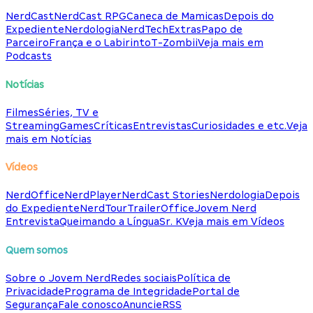
NerdCast
NerdCast RPG
Caneca de Mamicas
Depois do
Expediente
Nerdologia
NerdTech
Extras
Papo de
Parceiro
França e o Labirinto
T-Zombii
Veja mais em
Podcasts
Notícias
Filmes
Séries, TV e
Streaming
Games
Críticas
Entrevistas
Curiosidades e etc.
Veja
mais em Notícias
Vídeos
NerdOffice
NerdPlayer
NerdCast Stories
Nerdologia
Depois
do Expediente
NerdTour
TrailerOffice
Jovem Nerd
Entrevista
Queimando a Língua
Sr. K
Veja mais em Vídeos
Quem somos
Sobre o Jovem Nerd
Redes sociais
Política de
Privacidade
Programa de Integridade
Portal de
Segurança
Fale conosco
Anuncie
RSS