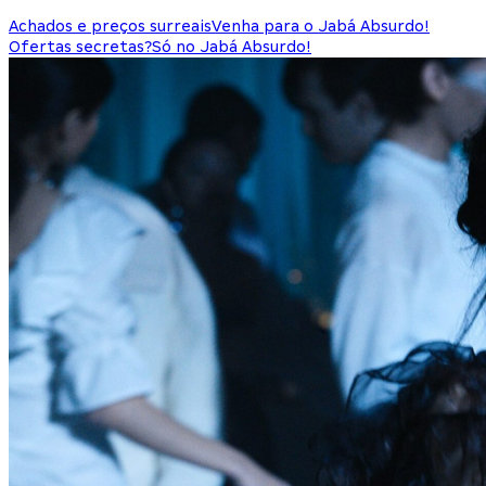
Achados e preços surreais
Venha para o Jabá Absurdo!
Ofertas secretas?
Só no Jabá Absurdo!