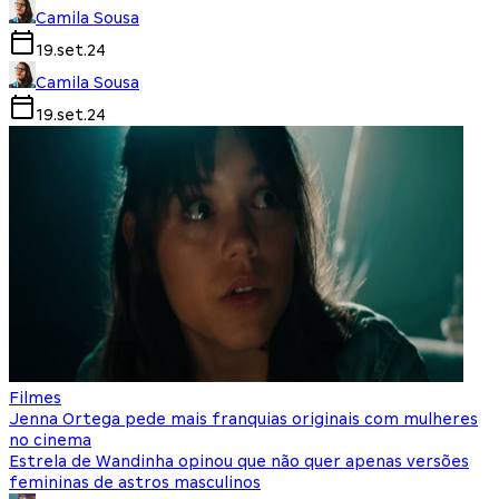
Camila Sousa
19.set.24
Camila Sousa
19.set.24
Filmes
Jenna Ortega pede mais franquias originais com mulheres
no cinema
Estrela de Wandinha opinou que não quer apenas versões
femininas de astros masculinos