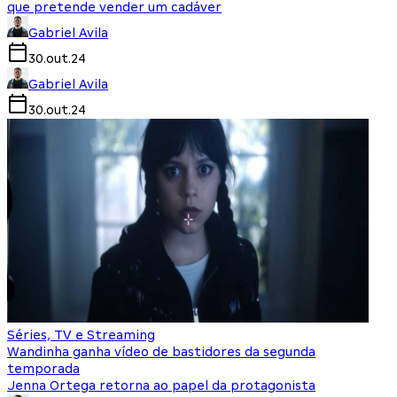
que pretende vender um cadáver
Gabriel Avila
30.out.24
Gabriel Avila
30.out.24
Séries, TV e Streaming
Wandinha ganha vídeo de bastidores da segunda
temporada
Jenna Ortega retorna ao papel da protagonista