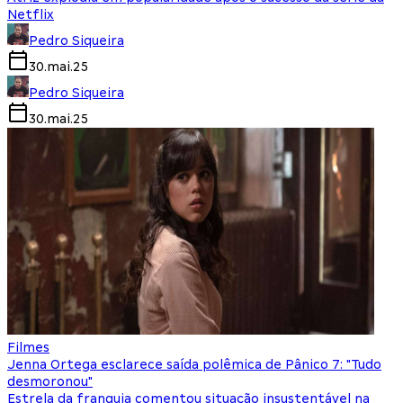
Netflix
Pedro Siqueira
30.mai.25
Pedro Siqueira
30.mai.25
Filmes
Jenna Ortega esclarece saída polêmica de Pânico 7: "Tudo
desmoronou"
Estrela da franquia comentou situação insustentável na