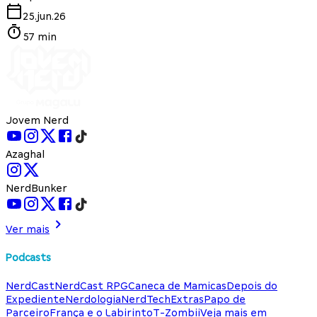
25.jun.26
57 min
Jovem Nerd
Azaghal
NerdBunker
Ver mais
Podcasts
NerdCast
NerdCast RPG
Caneca de Mamicas
Depois do
Expediente
Nerdologia
NerdTech
Extras
Papo de
Parceiro
França e o Labirinto
T-Zombii
Veja mais em