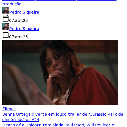
produção
Pedro Siqueira
07.abr.25
Pedro Siqueira
07.abr.25
Filmes
Jenna Ortega diverte em louco trailer de "Jurassic Park de
unicórnios" da A24
Death of a Unicorn tem ainda Paul Rudd, Will Poulter e