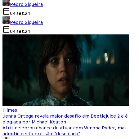
Pedro Siqueira
04.set.24
Pedro Siqueira
04.set.24
Filmes
Jenna Ortega revela maior desafio em Beetlejuice 2 e é
elogiada por Michael Keaton
Atriz celebrou chance de atuar com Winona Ryder, mas
admitiu certa pressão: “descolada”