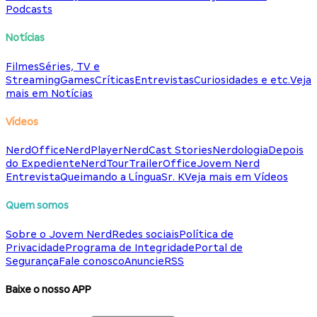
Podcasts
Notícias
Filmes
Séries, TV e
Streaming
Games
Críticas
Entrevistas
Curiosidades e etc.
Veja
mais em Notícias
Vídeos
NerdOffice
NerdPlayer
NerdCast Stories
Nerdologia
Depois
do Expediente
NerdTour
TrailerOffice
Jovem Nerd
Entrevista
Queimando a Língua
Sr. K
Veja mais em Vídeos
Quem somos
Sobre o Jovem Nerd
Redes sociais
Política de
Privacidade
Programa de Integridade
Portal de
Segurança
Fale conosco
Anuncie
RSS
Baixe o nosso APP