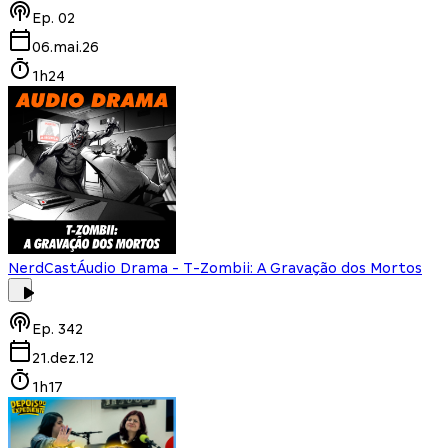
Ep.
02
06.mai.26
1h24
NerdCast
Áudio Drama - T-Zombii: A Gravação dos Mortos
Ep.
342
21.dez.12
1h17