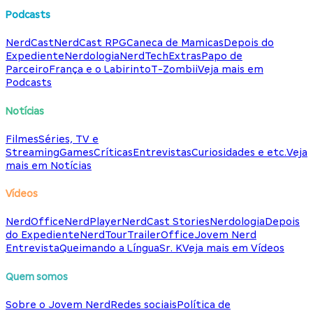
Podcasts
NerdCast
NerdCast RPG
Caneca de Mamicas
Depois do
Expediente
Nerdologia
NerdTech
Extras
Papo de
Parceiro
França e o Labirinto
T-Zombii
Veja mais em
Podcasts
Notícias
Filmes
Séries, TV e
Streaming
Games
Críticas
Entrevistas
Curiosidades e etc.
Veja
mais em Notícias
Vídeos
NerdOffice
NerdPlayer
NerdCast Stories
Nerdologia
Depois
do Expediente
NerdTour
TrailerOffice
Jovem Nerd
Entrevista
Queimando a Língua
Sr. K
Veja mais em Vídeos
Quem somos
Sobre o Jovem Nerd
Redes sociais
Política de