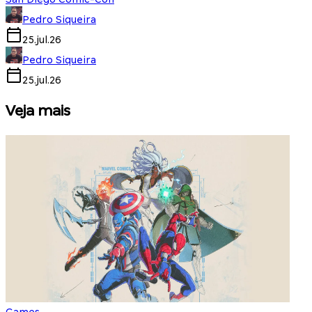
Pedro Siqueira
25.jul.26
Pedro Siqueira
25.jul.26
Veja mais
Games
S