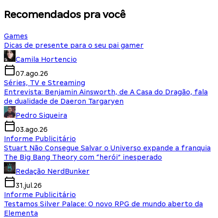
Recomendados pra você
Games
Dicas de presente para o seu pai gamer
Camila Hortencio
07.ago.26
Séries, TV e Streaming
Entrevista: Benjamin Ainsworth, de A Casa do Dragão, fala
de dualidade de Daeron Targaryen
Pedro Siqueira
03.ago.26
Informe Publicitário
Stuart Não Consegue Salvar o Universo expande a franquia
The Big Bang Theory com “herói” inesperado
Redação NerdBunker
31.jul.26
Informe Publicitário
Testamos Silver Palace: O novo RPG de mundo aberto da
Elementa