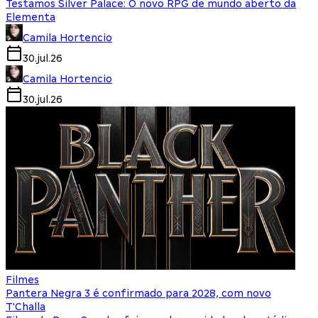
Testamos Silver Palace: O novo RPG de mundo aberto da
Elementa
Camila Hortencio
30.jul.26
Camila Hortencio
30.jul.26
Filmes
Pantera Negra 3 é confirmado para 2028, com novo
T'Challa