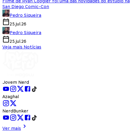
Filme de Ryan Coogler foi uma das novidades do estúdio na
San Diego Comic-Con
Pedro Siqueira
25.jul.26
Pedro Siqueira
25.jul.26
Veja mais Notícias
Jovem Nerd
Azaghal
NerdBunker
Ver mais