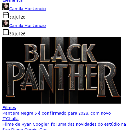
Elementa
Camila Hortencio
30.jul.26
Camila Hortencio
30.jul.26
Filmes
Pantera Negra 3 é confirmado para 2028, com novo
T'Challa
Filme de Ryan Coogler foi uma das novidades do estúdio na
San Diego Comic-Con