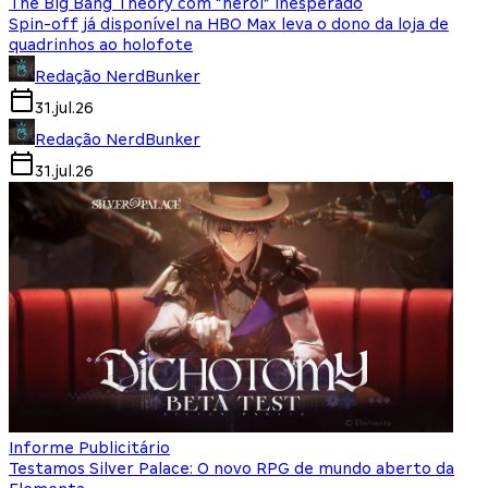
The Big Bang Theory com “herói” inesperado
Spin-off já disponível na HBO Max leva o dono da loja de
quadrinhos ao holofote
Redação NerdBunker
31.jul.26
Redação NerdBunker
31.jul.26
Informe Publicitário
Testamos Silver Palace: O novo RPG de mundo aberto da