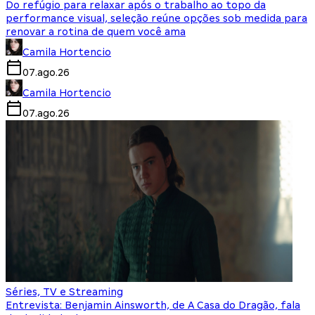
Do refúgio para relaxar após o trabalho ao topo da
performance visual, seleção reúne opções sob medida para
renovar a rotina de quem você ama
Camila Hortencio
07.ago.26
Camila Hortencio
07.ago.26
Séries, TV e Streaming
Entrevista: Benjamin Ainsworth, de A Casa do Dragão, fala