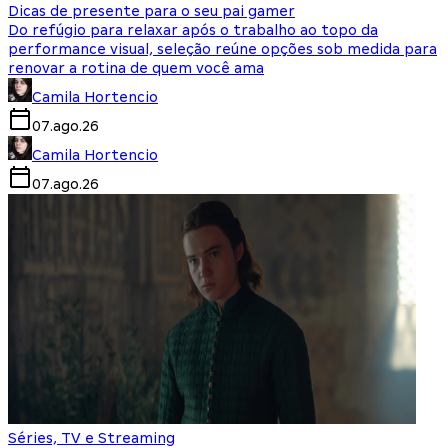
Dicas de presente para o seu pai gamer
Do refúgio para relaxar após o trabalho ao topo da
performance visual, seleção reúne opções sob medida para
renovar a rotina de quem você ama
Camila Hortencio
07.ago.26
Camila Hortencio
07.ago.26
Séries, TV e Streaming