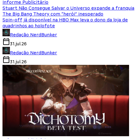
Informe Publicitário
Stuart Não Consegue Salvar o Universo expande a franquia
The Big Bang Theory com “herói” inesperado
Spin-off já disponível na HBO Max leva o dono da loja de
quadrinhos ao holofote
Redação NerdBunker
31.jul.26
Redação NerdBunker
31.jul.26