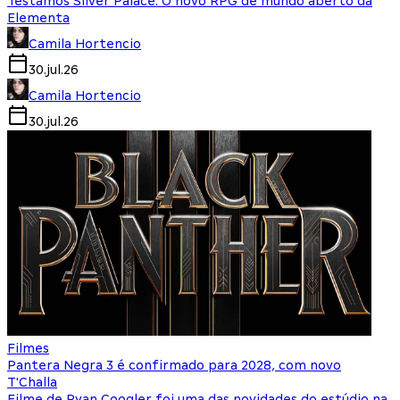
Testamos Silver Palace: O novo RPG de mundo aberto da
Elementa
Camila Hortencio
30.jul.26
Camila Hortencio
30.jul.26
Filmes
Pantera Negra 3 é confirmado para 2028, com novo
T'Challa
Filme de Ryan Coogler foi uma das novidades do estúdio na