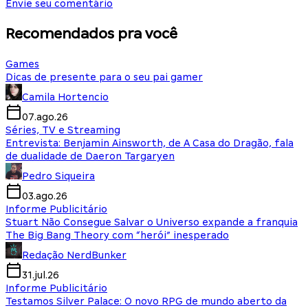
Envie seu comentário
Recomendados pra você
Games
Dicas de presente para o seu pai gamer
Camila Hortencio
07.ago.26
Séries, TV e Streaming
Entrevista: Benjamin Ainsworth, de A Casa do Dragão, fala
de dualidade de Daeron Targaryen
Pedro Siqueira
03.ago.26
Informe Publicitário
Stuart Não Consegue Salvar o Universo expande a franquia
The Big Bang Theory com “herói” inesperado
Redação NerdBunker
31.jul.26
Informe Publicitário
Testamos Silver Palace: O novo RPG de mundo aberto da