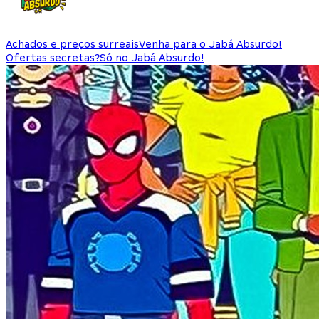
Achados e preços surreais
Venha para o Jabá Absurdo!
Ofertas secretas?
Só no Jabá Absurdo!