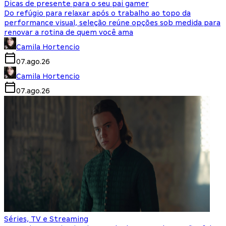
Dicas de presente para o seu pai gamer
Do refúgio para relaxar após o trabalho ao topo da
performance visual, seleção reúne opções sob medida para
renovar a rotina de quem você ama
Camila Hortencio
07.ago.26
Camila Hortencio
07.ago.26
Séries, TV e Streaming