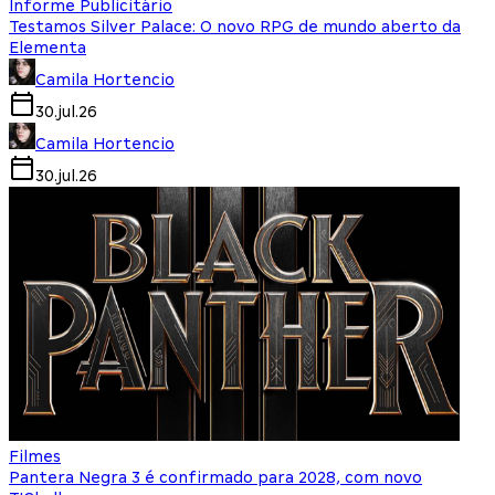
Informe Publicitário
Testamos Silver Palace: O novo RPG de mundo aberto da
Elementa
Camila Hortencio
30.jul.26
Camila Hortencio
30.jul.26
Filmes
Pantera Negra 3 é confirmado para 2028, com novo