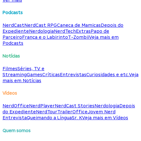
Podcasts
NerdCast
NerdCast RPG
Caneca de Mamicas
Depois do
Expediente
Nerdologia
NerdTech
Extras
Papo de
Parceiro
França e o Labirinto
T-Zombii
Veja mais em
Podcasts
Notícias
Filmes
Séries, TV e
Streaming
Games
Críticas
Entrevistas
Curiosidades e etc.
Veja
mais em Notícias
Vídeos
NerdOffice
NerdPlayer
NerdCast Stories
Nerdologia
Depois
do Expediente
NerdTour
TrailerOffice
Jovem Nerd
Entrevista
Queimando a Língua
Sr. K
Veja mais em Vídeos
Quem somos