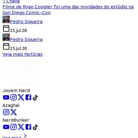
T'Challa
Filme de Ryan Coogler foi uma das novidades do estúdio na
San Diego Comic-Con
Pedro Siqueira
25.jul.26
Pedro Siqueira
25.jul.26
Veja mais Notícias
Jovem Nerd
Azaghal
NerdBunker
Ver mais