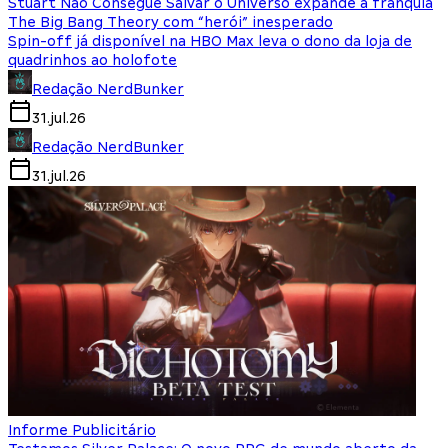
Stuart Não Consegue Salvar o Universo expande a franquia
The Big Bang Theory com “herói” inesperado
Spin-off já disponível na HBO Max leva o dono da loja de
quadrinhos ao holofote
Redação NerdBunker
31.jul.26
Redação NerdBunker
31.jul.26
Informe Publicitário