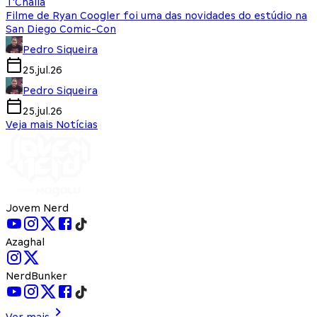
T'Challa
Filme de Ryan Coogler foi uma das novidades do estúdio na
San Diego Comic-Con
Pedro Siqueira
25.jul.26
Pedro Siqueira
25.jul.26
Veja mais Notícias
Jovem Nerd
Azaghal
NerdBunker
Ver mais