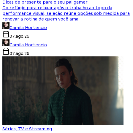
Dicas de presente para o seu pai gamer
Do refúgio para relaxar após o trabalho ao topo da
performance visual, seleção reúne opções sob medida para
renovar a rotina de quem você ama
Camila Hortencio
07.ago.26
Camila Hortencio
07.ago.26
Séries, TV e Streaming