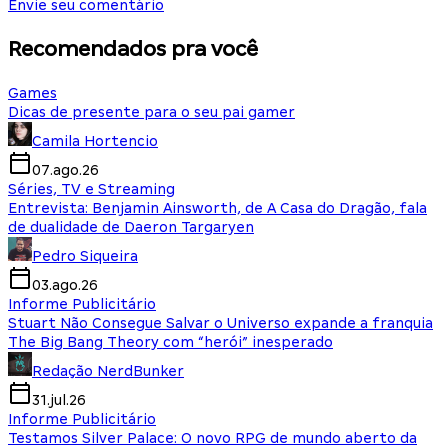
Envie seu comentário
Recomendados pra você
Games
Dicas de presente para o seu pai gamer
Camila Hortencio
07.ago.26
Séries, TV e Streaming
Entrevista: Benjamin Ainsworth, de A Casa do Dragão, fala
de dualidade de Daeron Targaryen
Pedro Siqueira
03.ago.26
Informe Publicitário
Stuart Não Consegue Salvar o Universo expande a franquia
The Big Bang Theory com “herói” inesperado
Redação NerdBunker
31.jul.26
Informe Publicitário
Testamos Silver Palace: O novo RPG de mundo aberto da