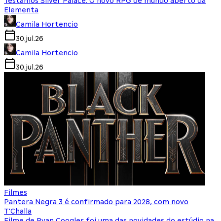
Testamos Silver Palace: O novo RPG de mundo aberto da
Elementa
Camila Hortencio
30.jul.26
Camila Hortencio
30.jul.26
Filmes
Pantera Negra 3 é confirmado para 2028, com novo
T'Challa
Filme de Ryan Coogler foi uma das novidades do estúdio na