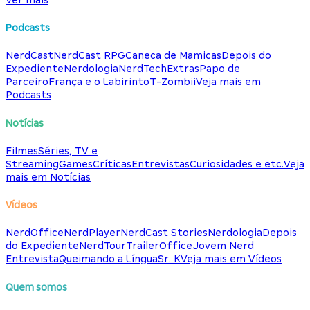
Podcasts
NerdCast
NerdCast RPG
Caneca de Mamicas
Depois do
Expediente
Nerdologia
NerdTech
Extras
Papo de
Parceiro
França e o Labirinto
T-Zombii
Veja mais em
Podcasts
Notícias
Filmes
Séries, TV e
Streaming
Games
Críticas
Entrevistas
Curiosidades e etc.
Veja
mais em Notícias
Vídeos
NerdOffice
NerdPlayer
NerdCast Stories
Nerdologia
Depois
do Expediente
NerdTour
TrailerOffice
Jovem Nerd
Entrevista
Queimando a Língua
Sr. K
Veja mais em Vídeos
Quem somos