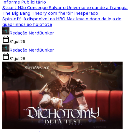
Informe Publicitário
Stuart Não Consegue Salvar o Universo expande a franquia
The Big Bang Theory com “herói” inesperado
Spin-off já disponível na HBO Max leva o dono da loja de
quadrinhos ao holofote
Redação NerdBunker
31.jul.26
Redação NerdBunker
31.jul.26