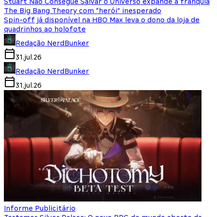
Stuart Não Consegue Salvar o Universo expande a franquia
The Big Bang Theory com “herói” inesperado
Spin-off já disponível na HBO Max leva o dono da loja de
quadrinhos ao holofote
Redação NerdBunker
31.jul.26
Redação NerdBunker
31.jul.26
Informe Publicitário