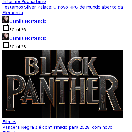
Informe Publicitário
Testamos Silver Palace: O novo RPG de mundo aberto da
Elementa
Camila Hortencio
30.jul.26
Camila Hortencio
30.jul.26
Filmes
Pantera Negra 3 é confirmado para 2028, com novo