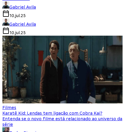
Gabriel Avila
10.jul.25
Gabriel Avila
10.jul.25
Filmes
Karatê Kid: Lendas tem ligação com Cobra Kai?
Entenda se o novo filme está relacionado ao universo da
série