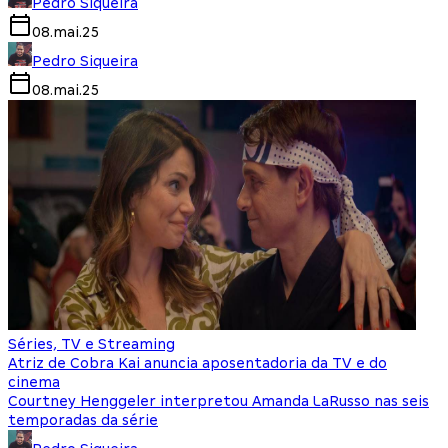
Pedro Siqueira
08.mai.25
Pedro Siqueira
08.mai.25
Séries, TV e Streaming
Atriz de Cobra Kai anuncia aposentadoria da TV e do
cinema
Courtney Henggeler interpretou Amanda LaRusso nas seis
temporadas da série