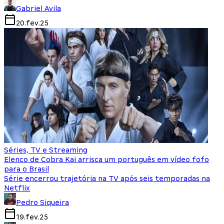
Gabriel Avila
20.fev.25
Séries, TV e Streaming
Elenco de Cobra Kai arrisca um português em vídeo fofo
para o Brasil
Série encerrou trajetória na TV após seis temporadas na
Netflix
Pedro Siqueira
19.fev.25