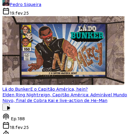
Pedro Siqueira
19.fev.25
Lá do Bunker
E o Capitão América, hein?
Elden Ring Nightreign, Capitão América: Admirável Mundo
Novo, final de Cobra Kai e live-action de He-Man
Ep.
188
18.fev.25