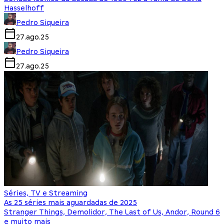
Hasselhoff
Pedro Siqueira
27.ago.25
Pedro Siqueira
27.ago.25
Séries, TV e Streaming
As 25 séries mais aguardadas de 2025
Stranger Things, Demolidor, The Last of Us, Andor, Round 6
e muito mais