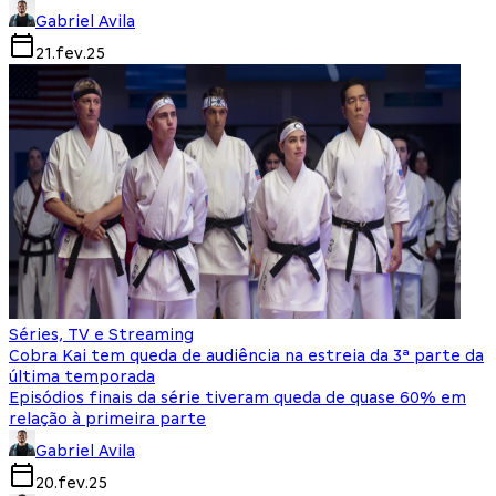
Gabriel Avila
21.fev.25
Séries, TV e Streaming
Cobra Kai tem queda de audiência na estreia da 3ª parte da
última temporada
Episódios finais da série tiveram queda de quase 60% em
relação à primeira parte
Gabriel Avila
20.fev.25