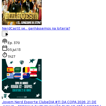
NerdCast
E se... ganhássemos na loteria?
Ep.
370
05.jul.13
1h27
Jovem Nerd Esporte Clube
DIA #11 DA COPA 2026: 21 DE