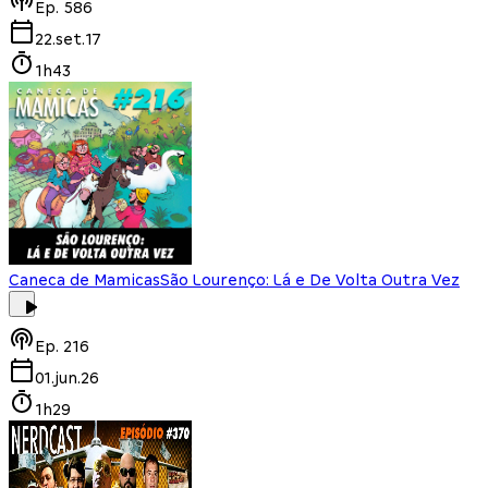
Ep.
586
22.set.17
1h43
Caneca de Mamicas
São Lourenço: Lá e De Volta Outra Vez
Ep.
216
01.jun.26
1h29