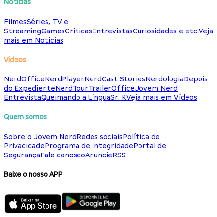
Notícias
Filmes
Séries, TV e
Streaming
Games
Críticas
Entrevistas
Curiosidades e etc.
Veja
mais em Notícias
Vídeos
NerdOffice
NerdPlayer
NerdCast Stories
Nerdologia
Depois
do Expediente
NerdTour
TrailerOffice
Jovem Nerd
Entrevista
Queimando a Língua
Sr. K
Veja mais em Vídeos
Quem somos
Sobre o Jovem Nerd
Redes sociais
Política de
Privacidade
Programa de Integridade
Portal de
Segurança
Fale conosco
Anuncie
RSS
Baixe o nosso APP