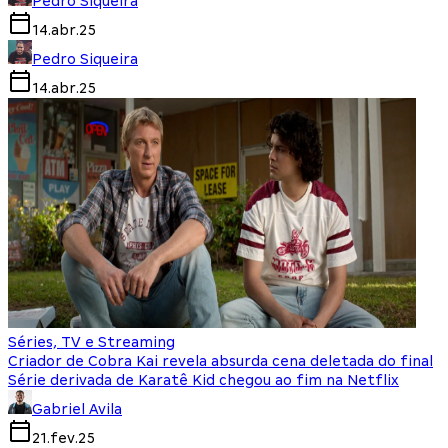
Pedro Siqueira
14.abr.25
Pedro Siqueira
14.abr.25
Séries, TV e Streaming
Criador de Cobra Kai revela absurda cena deletada do final
Série derivada de Karatê Kid chegou ao fim na Netflix
Gabriel Avila
21.fev.25