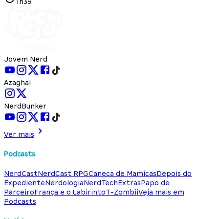
1h39
Jovem Nerd
Azaghal
NerdBunker
Ver mais
Podcasts
NerdCast
NerdCast RPG
Caneca de Mamicas
Depois do
Expediente
Nerdologia
NerdTech
Extras
Papo de
Parceiro
França e o Labirinto
T-Zombii
Veja mais em
Podcasts